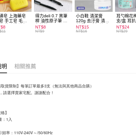
全家取貨
每筆NT$6
磺皂 上海藥皂
得力deli 0.7 黑筆
小白鞋 清潔膏
耳勺棉花棒
皂 手工皂 毛囊
桿 油性原子筆 黑
120g 去汙膏 清潔
支/盒 耳
付款後全
 抑菌除蟎 清潔
色筆芯 S304
劑 鞋子 去汙漬 白
花棒
T$8
NT$8
NT$15
NT$24
每筆NT$6
膚 去油去痘 寵
皮鞋 鞋油
$11
NT$9
NT$16
NT$29
皮膚病 狗狗貓咪
7-11取貨
每筆NT$6
付款後7-1
說明
相關推薦
每筆NT$6
宅配
商取貨限制】每筆訂單最多3支（無法與其他商品合購）
每筆NT$1
支，請選擇賣家宅配。謝謝配合！
規格】
量：1入
頻率：110V-240V～/50/60Hz