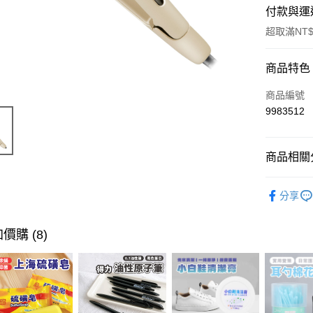
付款與運
超取滿NT$
付款方式
商品特色
信用卡一
商品編號
9983512
超商取貨
LINE Pay
商品相關分
Apple Pay
美髮清潔
分享
街口支付
悠遊付
價購 (8)
ATM付款
運送方式