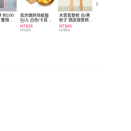
付款
0，滿NT$599(含以上)免運費
 約100
氣炸鍋烘培紙盤
木質氣墊梳 白/黑
素面船型襪 22-
扒 雙頭棉
50入 白色/卡其色
梳子 頭皮按摩梳
27cm 基本款 黑/
家取貨
圓形烘焙紙
木梳
灰/白 短襪 船襪 
NT$28
NT$49
NT$9
0，滿NT$599(含以上)免運費
襪 黑襪
NT$29
NT$59
付款
0，滿NT$599(含以上)免運費
1取貨
0，滿NT$599(含以上)免運費
20，滿NT$1,999(含以上)免運費