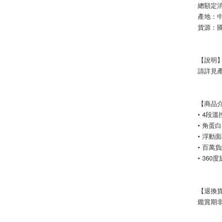
總額定消
產地：
貨源：
【說明
請詳見
【商品
• 4段溫
• 角蛋
• 浮動
• 百萬
• 36
【退換
鑑賞期