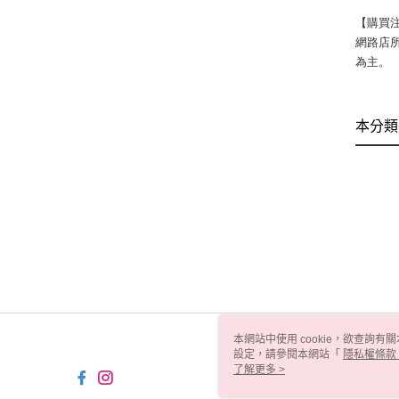
【購買
網路店
為主。
本分類
本網站中使用 cookie，欲查詢有關
設定，請參閱本網站「
隱私權條款
使用 cookie。
了解更多 >