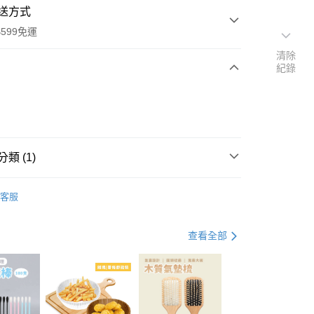
送方式
599免運
清除
紀錄
次付款
付款
類 (1)
保養
髮型工具
客服
查看全部