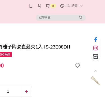
0
中文 (繁體)
O 負離子陶瓷直髮夾1入 IS-23E08DH
599免運
90