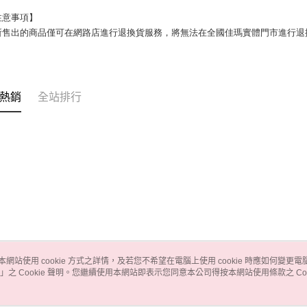
注意事項】
所售出的商品僅可在網路店進行退換貨服務，將無法在全國佳瑪實體門市進行退
熱銷
全站排行
本網站使用 cookie 方式之詳情，及若您不希望在電腦上使用 cookie 時應如何變更電腦的
」之 Cookie 聲明。您繼續使用本網站即表示您同意本公司得按本網站使用條款之 Coo
關於我們
客服資訊
品牌故事
購物說明