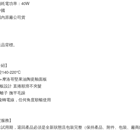
耗電功率：40W
中國
國內原廠公司貨
】
產品背標。
介紹】
控140-220℃
白+摩洛哥堅果油陶瓷釉面板
面板設計 直捲順滑不夾髮
負離子 撫平毛躁
0度旋轉電線，任何角度順暢使用
貨服務】
非試用期，退回產品必須是全新狀態且包裝完整（保持產品、附件、包裝、廠商