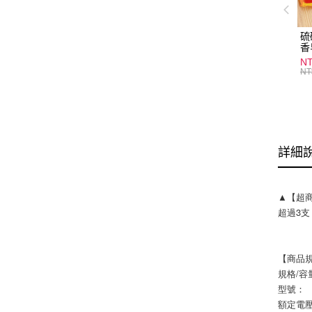
硫
香
炎
N
護
NT
物
詳細
▲【超
超過3
【商品
規格/容
型號：
額定電壓/