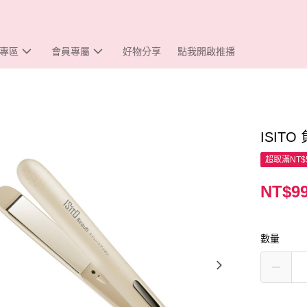
專區
會員專屬
好物分享
點我開啟推播
ISIT
超取滿NT$
NT$9
數量