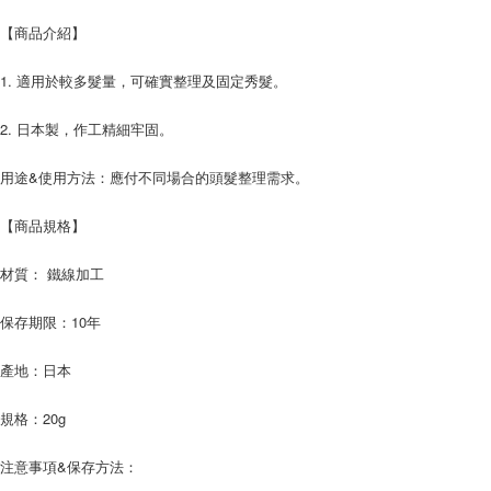
付款後7-11取貨
【商品介紹】
每筆NT$60，滿NT$599(含以上)免運費
1. 適用於較多髮量，可確實整理及固定秀髮。
宅配
每筆NT$120，滿NT$1,999(含以上)免運費
2. 日本製，作工精細牢固。
用途&使用方法：應付不同場合的頭髮整理需求。
【商品規格】
材質： 鐵線加工
保存期限：10年
產地：日本
規格：20g
注意事項&保存方法：