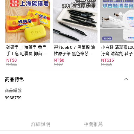
超商取貨付款
LINE Pay
Apple Pay
街口支付
悠遊付
硫磺皂 上海藥皂 香皂
得力deli 0.7 黑筆桿 油
小白鞋 清潔膏120
手工皂 毛囊炎 抑菌除
性原子筆 黑色筆芯
汙膏 清潔劑 鞋子
ATM付款
蟎 清潔護膚 去油去痘
S304
漬 白皮鞋 鞋油
NT$8
NT$8
NT$15
NT$11
NT$9
NT$16
寵物皮膚病 狗狗貓咪
運送方式
商品特色
全家取貨付款
每筆NT$60，滿NT$599(含以上)免運費
商品編號
9968759
付款後全家取貨
每筆NT$60，滿NT$599(含以上)免運費
7-11取貨付款
詳細說明
相關推薦
每筆NT$60，滿NT$599(含以上)免運費