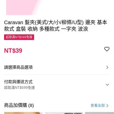
Caravan 髮夾(美式/大/小/柳條/U型) 邊夾 基本
款式 盒裝 收納 多種款式 一字夾 波浪
超取滿NT$599免運
NT$39
請選擇商品選項
付款與運送方式
超取滿NT$599免運
付款方式
信用卡一次付款
商品加價購 (8)
查看全部