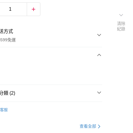
清除
紀錄
送方式
599免運
次付款
付款
類 (2)
止汗/體香
客服
專區
查看全部