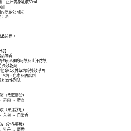
量：止汗爽身乳液50ml
泰國
國內原廠公司貨
：3年
】
產品背標。
介紹】
精品調香
維雅最溫和的呵護及止汗防護
小時長效乾爽
0X維他命C及甘草精粹雙效淨白
添加酒精、色素及防腐劑
肌膚刺激性測試
乳液（雋藍靜謐）
→ 鈴蘭 → 麝香
乳液（果漾謬思）
→ 茉莉 → 白麝香
乳液（碎花夢境）
→ 牡丹 → 麝香