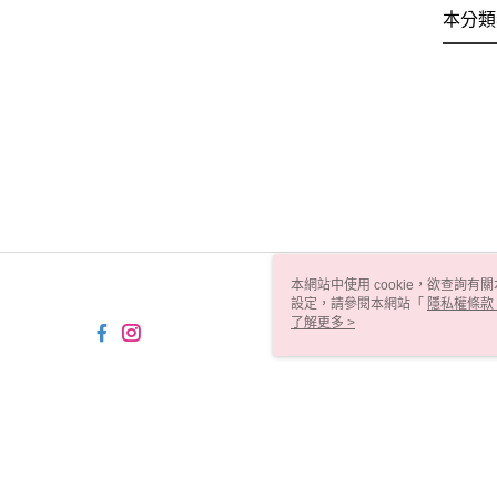
本分類
本網站中使用 cookie，欲查詢有關
設定，請參閱本網站「
隱私權條款
使用 cookie。
了解更多 >