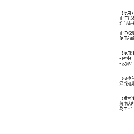
【使用
止汗乳
均勻塗
止汗噴
使用前
【使用
• 限
• 皮
【退換
鑑賞期
【購買
網路店
為主。"