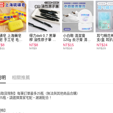
運送方式
全家取貨
每筆NT$6
磺皂 上海藥皂
得力deli 0.7 黑筆
小白鞋 清潔膏
耳勺棉花棒
皂 手工皂 毛囊
桿 油性原子筆 黑
120g 去汙膏 清潔
支/盒 耳
付款後全
 抑菌除蟎 清潔
色筆芯 S304
劑 鞋子 去汙漬 白
花棒
T$8
NT$8
NT$15
NT$24
每筆NT$6
膚 去油去痘 寵
皮鞋 鞋油
$11
NT$9
NT$16
NT$29
皮膚病 狗狗貓咪
7-11取貨
每筆NT$6
付款後7-1
說明
相關推薦
每筆NT$6
宅配
商取貨限制】每筆訂單最多25瓶（無法與其他商品合購）
每筆NT$1
5瓶，請選擇賣家宅配。謝謝配合！
規格】