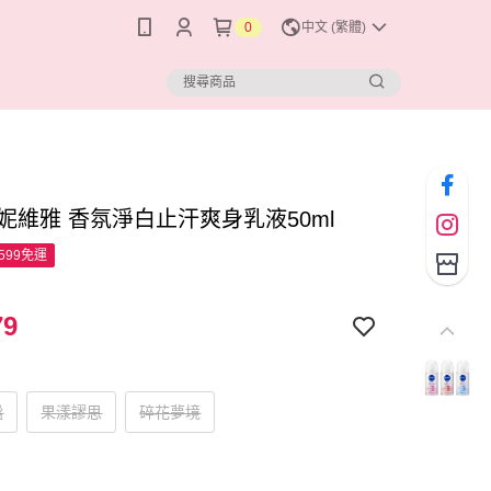
0
中文 (繁體)
A 妮維雅 香氛淨白止汗爽身乳液50ml
599免運
79
謐
果漾謬思
碎花夢境