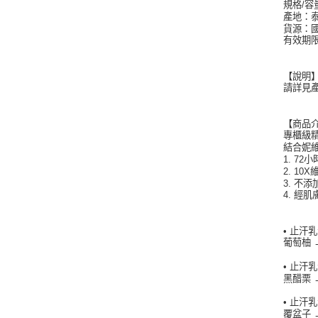
規格/容
產地：
貨源：
有效期限
【說明
請詳見
【商品
專櫃級
結合妮
1. 72
2. 1
3. 不
4. 經
• 止汗
葡萄柚 
• 止汗
黑醋栗 
• 止汗
覆盆子 