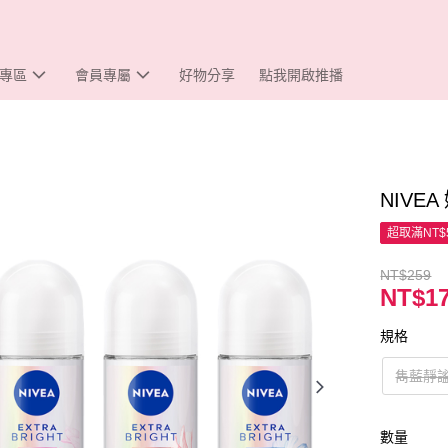
專區
會員專屬
好物分享
點我開啟推播
NIVE
超取滿NT$
NT$259
NT$1
規格
雋藍靜
數量