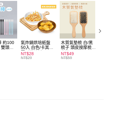
付款
0，滿NT$599(含以上)免運費
 約100
氣炸鍋烘培紙盤
木質氣墊梳 白/黑
素面船型襪 22-
扒 雙頭棉
50入 白色/卡其色
梳子 頭皮按摩梳
27cm 基本款 黑/
家取貨
圓形烘焙紙
木梳
灰/白 短襪 船襪 
NT$28
NT$49
NT$9
0，滿NT$599(含以上)免運費
襪 黑襪
NT$29
NT$59
付款
0，滿NT$599(含以上)免運費
1取貨
0，滿NT$599(含以上)免運費
20，滿NT$1,999(含以上)免運費