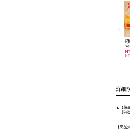
硫
香
炎
N
護
NT
物
詳細
▲【超
超過2
【商品