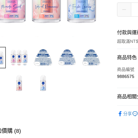
付款與運
超取滿NT$
付款方式
商品特色
信用卡一
商品編號
9886575
超商取貨
LINE Pay
商品相關分
Apple Pay
身體保養
分享
街口支付
主題│防曬
悠遊付
價購 (8)
ATM付款