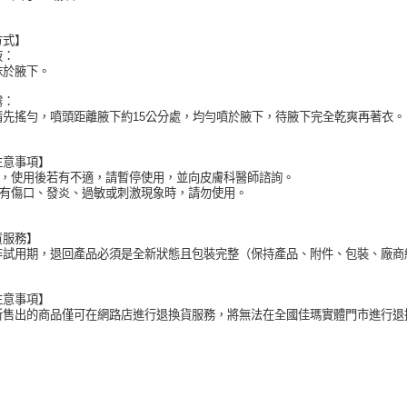
方式】
液：
抹於腋下。
霧：
請先搖勻，噴頭距離腋下約15公分處，均勻噴於腋下，待腋下完全乾爽再著衣。
注意事項】
外用，使用後若有不適，請暫停使用，並向皮膚科醫師諮詢。
膚若有傷口、發炎、過敏或刺激現象時，請勿使用。
貨服務】
非試用期，退回產品必須是全新狀態且包裝完整（保持產品、附件、包裝、廠商
注意事項】
所售出的商品僅可在網路店進行退換貨服務，將無法在全國佳瑪實體門市進行退