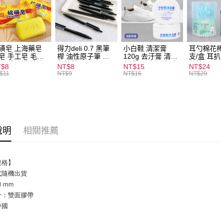
運送方式
全家取貨
每筆NT$6
磺皂 上海藥皂
得力deli 0.7 黑筆
小白鞋 清潔膏
耳勺棉花棒
皂 手工皂 毛囊
桿 油性原子筆 黑
120g 去汙膏 清潔
支/盒 耳
付款後全
 抑菌除蟎 清潔
色筆芯 S304
劑 鞋子 去汙漬 白
花棒
T$8
NT$8
NT$15
NT$24
每筆NT$6
膚 去油去痘 寵
皮鞋 鞋油
$11
NT$9
NT$16
NT$29
皮膚病 狗狗貓咪
7-11取貨
每筆NT$6
付款後7-1
說明
相關推薦
每筆NT$6
宅配
規格】
每筆NT$1
式隨機出貨
8 mm
分：雙面膠帶
中國