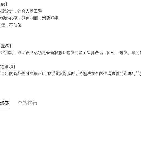
介紹】
外殼設計，符合人體工學
帶傾斜45度，貼何指面，滑帶順暢
方便，不佔位
貨服務】
試用期，退回產品必須是全新狀態且包裝完整 ( 保持產品、附件、包裝、廠商紙
注意事項】
所售出的商品僅可在網路店進行退換貨服務，將無法在全國佳瑪實體門市進行退
熱銷
全站排行