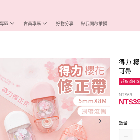
專區
會員專屬
好物分享
點我開啟推播
得力 櫻
可帶
超取滿NT$
NT$69
NT$3
數量