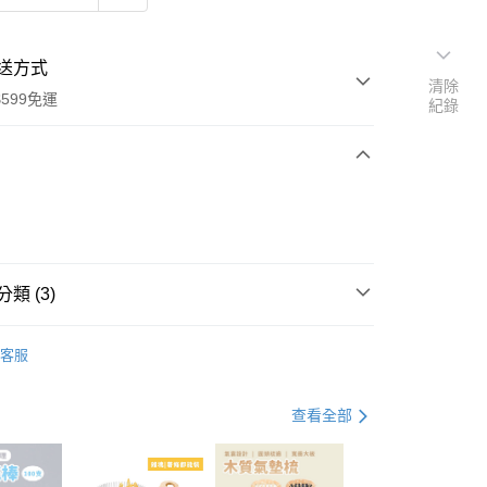
送方式
清除
599免運
紀錄
次付款
付款
類 (3)
文具專區
客服
開學用品
享賣
質感文具
查看全部