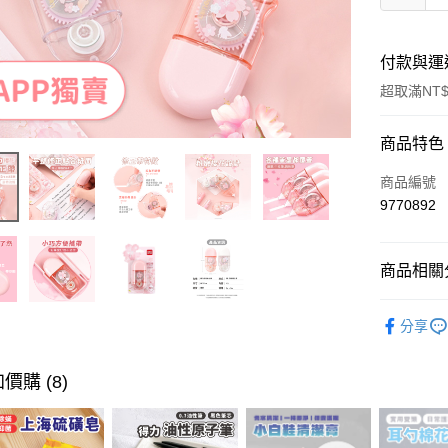
付款與運
超取滿NT$
付款方式
商品特色
信用卡一
商品編號
9770892
超商取貨
LINE Pay
商品相關分
Apple Pay
文具/3C
分享
街口支付
文具/3C
悠遊付
｜APP獨
價購 (8)
ATM付款