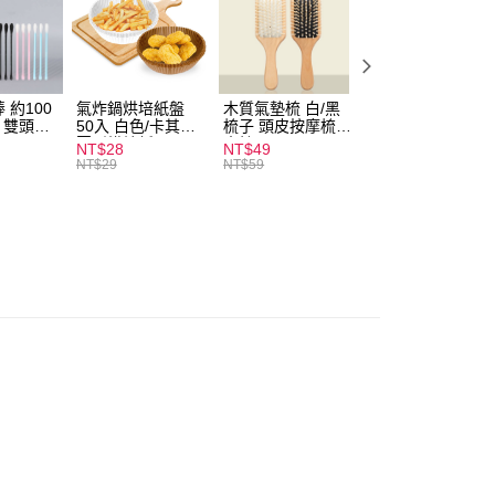
付款
0，滿NT$599(含以上)免運費
 約100
氣炸鍋烘培紙盤
木質氣墊梳 白/黑
素面船型襪 22-
扒 雙頭棉
50入 白色/卡其色
梳子 頭皮按摩梳
27cm 基本款 黑/
家取貨
圓形烘焙紙
木梳
灰/白 短襪 船襪 
NT$28
NT$49
NT$9
0，滿NT$599(含以上)免運費
襪 黑襪
NT$29
NT$59
付款
0，滿NT$599(含以上)免運費
1取貨
0，滿NT$599(含以上)免運費
20，滿NT$1,999(含以上)免運費