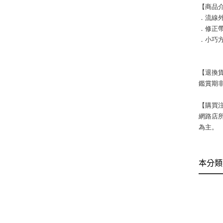
【商品
．流線
．修正
．小巧
【退換
鑑賞期非
【購買
網路店
為主。
本分類