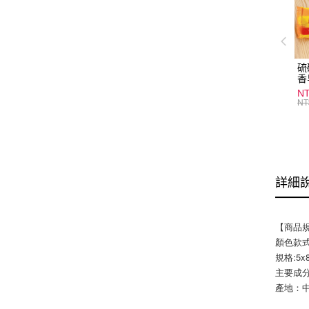
硫
香
炎
N
護
NT
物
詳細
【商品
顏色款
規格:5x
主要成
產地：