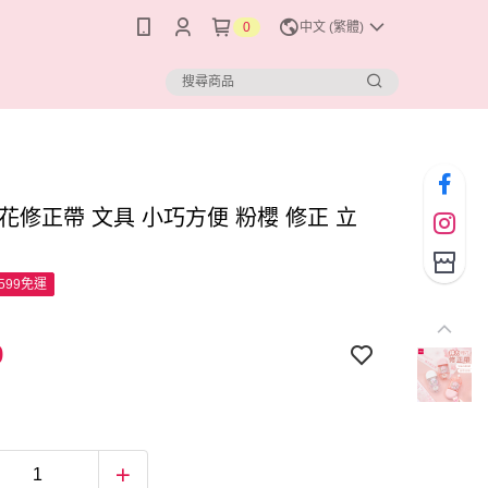
0
中文 (繁體)
花修正帶 文具 小巧方便 粉櫻 修正 立
599免運
9