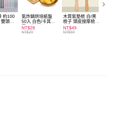
付款
0，滿NT$599(含以上)免運費
 約100
氣炸鍋烘培紙盤
木質氣墊梳 白/黑
素面船型襪 22-
扒 雙頭棉
50入 白色/卡其色
梳子 頭皮按摩梳
27cm 基本款 黑/
家取貨
圓形烘焙紙
木梳
灰/白 短襪 船襪 
NT$28
NT$49
NT$9
0，滿NT$599(含以上)免運費
襪 黑襪
NT$29
NT$59
付款
0，滿NT$599(含以上)免運費
1取貨
0，滿NT$599(含以上)免運費
20，滿NT$1,999(含以上)免運費