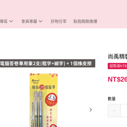
專區
會員專屬
好物分享
點我開啟推播
尚禹精
超取滿NT$
NT$2
數量