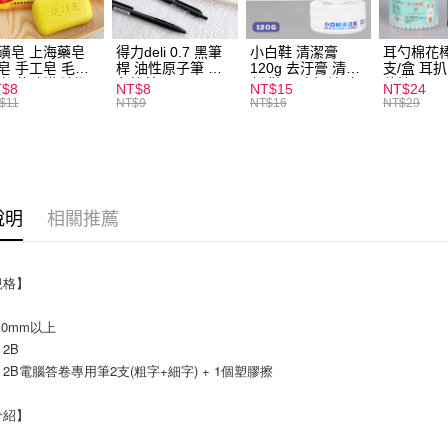
全家取貨
每筆NT$6
磺皂 上海藥皂
得力deli 0.7 黑筆
小白鞋 清潔膏
耳勺棉花棒
皂 手工皂 毛囊
桿 油性原子筆 黑
120g 去汙膏 清潔
支/盒 耳
付款後全
 抑菌除蟎 清潔
色筆芯 S304
劑 鞋子 去汙漬 白
花棒
T$8
NT$8
NT$15
NT$24
每筆NT$6
膚 去油去痘 寵
皮鞋 鞋油
$11
NT$9
NT$16
NT$29
皮膚病 狗狗貓咪
7-11取貨
每筆NT$6
付款後7-1
說明
相關推薦
每筆NT$6
宅配
規格】
每筆NT$1
.0mm以上
2B
2B電腦答卷專用筆2支(粗字+細字) + 1個塑膠擦
介紹】