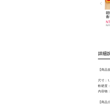
硫
香
炎
N
護
NT
物
詳細
【商品
尺寸：1
軟硬度：
內容物：
【商品