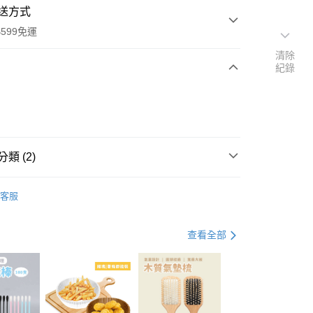
送方式
599免運
清除
紀錄
次付款
付款
類 (2)
文具專區
客服
開學用品
查看全部