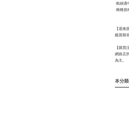
·粗細適
·兩種
【退換
鑑賞期非
【購買
網路店
為主。
本分類