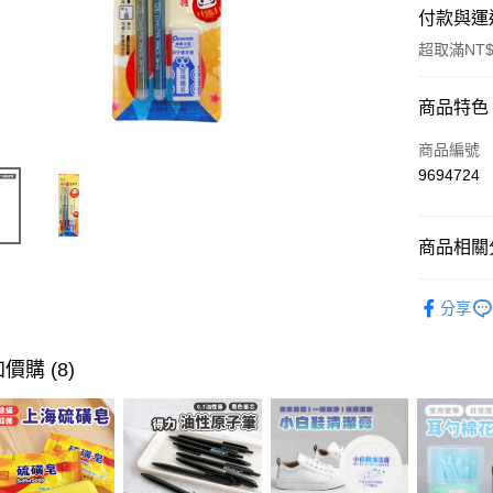
付款與運
超取滿NT$
付款方式
商品特色
信用卡一
商品編號
9694724
超商取貨
LINE Pay
商品相關分
Apple Pay
文具/3C
分享
街口支付
文具/3C
悠遊付
價購 (8)
ATM付款
運送方式