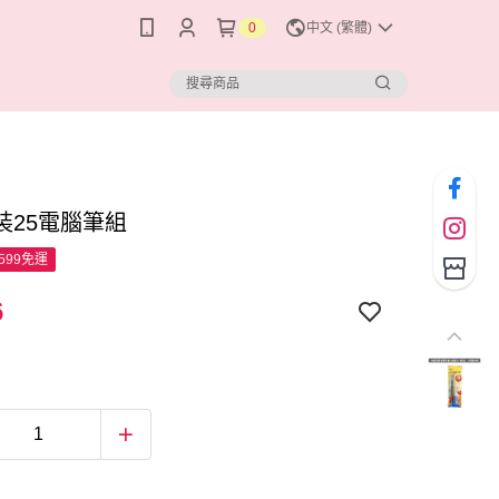
0
中文 (繁體)
裝25電腦筆組
599免運
6