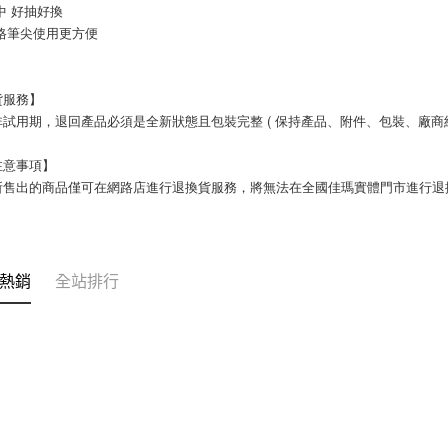
中 好抽好換
規格筆尖使用更方便
貨服務】
試用期，退回產品必須是全新狀態且包裝完整 ( 保持產品、附件、包裝、廠商紙
注意事項】
所售出的商品僅可在網路店進行退換貨服務，將無法在全國佳瑪實體門市進行退
熱銷
全站排行