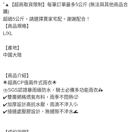
每筆NT$60，滿NT$599(含以上)免運費
"▲【超商取貨限制】每筆訂單最多5公斤 (無法與其他商品合
購)
宅配
超過5公斤，請選擇賣家宅配。謝謝配合！
每筆NT$120，滿NT$1,999(含以上)免運費
【商品規格】
L/XL
【產地】
中國大陸
【商品介紹】
🌟超高CP值兩件式雨衣🌟
⛈️SGS認證暴雨級防水，騎士必備多功能雨衣🛵
✔️雙層網格透氣布料，雨季不悶熱🥵
✔️加厚設計高抗水壓，雨滴不滲入💦
✔️接縫處壓膠設計，無縫隙不滲水🌊
【成份說明】