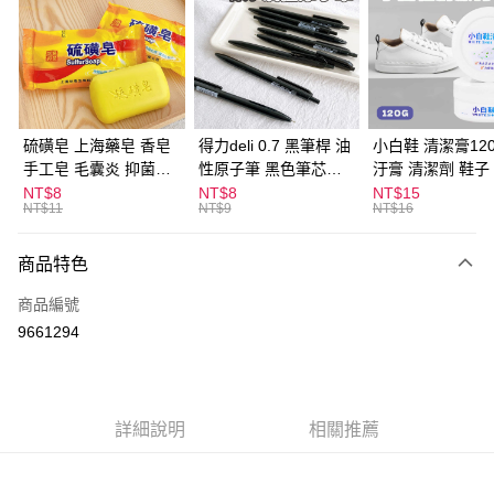
LINE Pay
Apple Pay
街口支付
悠遊付
硫磺皂 上海藥皂 香皂
得力deli 0.7 黑筆桿 油
小白鞋 清潔膏120
手工皂 毛囊炎 抑菌除
性原子筆 黑色筆芯
汙膏 清潔劑 鞋子
ATM付款
蟎 清潔護膚 去油去痘
S304
漬 白皮鞋 鞋油
NT$8
NT$8
NT$15
NT$11
NT$9
NT$16
寵物皮膚病 狗狗貓咪
運送方式
商品特色
全家取貨付款
每筆NT$60，滿NT$599(含以上)免運費
商品編號
9661294
付款後全家取貨
每筆NT$60，滿NT$599(含以上)免運費
7-11取貨付款
詳細說明
相關推薦
每筆NT$60，滿NT$599(含以上)免運費
付款後7-11取貨