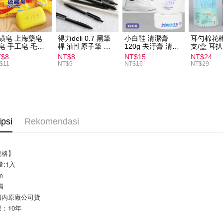
全家取貨
NT$60/pes
磺皂 上海藥皂
得力deli 0.7 黑筆
小白鞋 清潔膏
耳勺棉花棒
NT$599 at
皂 手工皂 毛囊
桿 油性原子筆 黑
120g 去汙膏 清潔
支/盒 耳
 抑菌除蟎 清潔
色筆芯 S304
劑 鞋子 去汙漬 白
花棒
T$8
NT$8
NT$15
NT$24
付款後全
膚 去油去痘 寵
皮鞋 鞋油
$11
NT$9
NT$16
NT$29
皮膚病 狗狗貓咪
NT$60/pes
NT$599 at
7-11取貨
NT$60/pes
ipsi
Rekomendasi
NT$599 at
付款後7-1
規格】
NT$60/pes
量:1入
NT$599 at
m
國
宅配
國內原廠公司貨
NT$120/pe
：10年
NT$1,999 