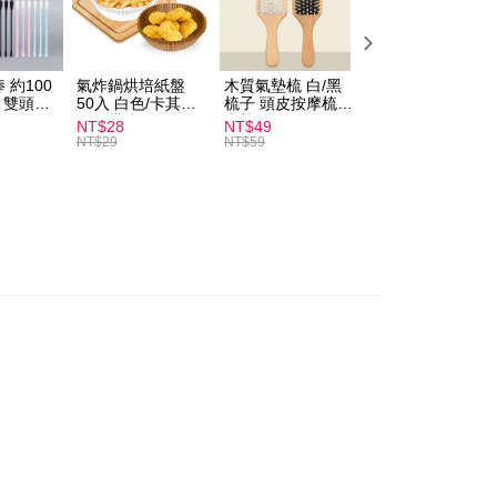
付款
anan | Penghantaran percuma untuk pesanan
 約100
氣炸鍋烘培紙盤
木質氣墊梳 白/黑
素面船型襪 22-
au lebih
扒 雙頭棉
50入 白色/卡其色
梳子 頭皮按摩梳
27cm 基本款 黑/
圓形烘焙紙
木梳
灰/白 短襪 船襪 
NT$28
NT$49
NT$9
家取貨
襪 黑襪
NT$29
NT$59
anan | Penghantaran percuma untuk pesanan
au lebih
付款
anan | Penghantaran percuma untuk pesanan
au lebih
1取貨
anan | Penghantaran percuma untuk pesanan
au lebih
sanan | Penghantaran percuma untuk pesanan
atau lebih