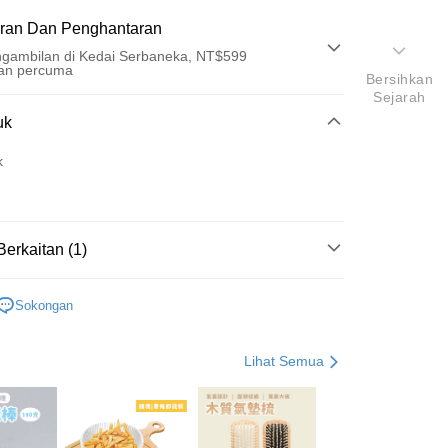
ran Dan Penghantaran
gambilan di Kedai Serbaneka, NT$599
an percuma
Bersihkan
Sejarah
Pembayaran
uk
t (Bayaran Penuh)
k
an di Kedai Serbaneka
Berkaitan (1)
美容小物
Sokongan
t
Lihat Semua
an ATM
Penghantaran