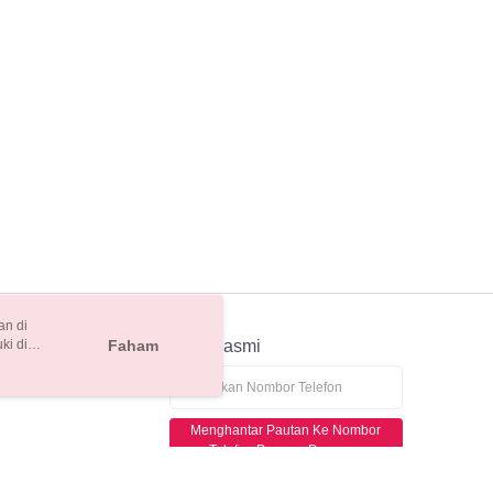
an di
ki di
n
Faham
APP Rasmi
ya anda
tapan kuki
Menghantar Pautan Ke Nombor
Telefon Dengan Percuma