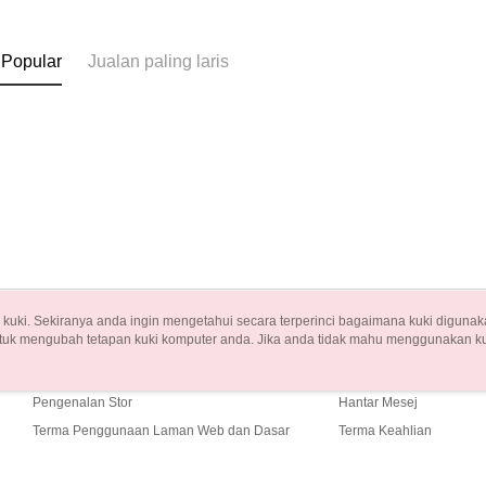
 Popular
Jualan paling laris
uki. Sekiranya anda ingin mengetahui secara terperinci bagaimana kuki digunak
tuk mengubah tetapan kuki komputer anda. Jika anda tidak mahu menggunakan ku
Tentang Kami
Khidmat Pelangga
ngan mengenai kuki.
Dasar Privasi
Laman web ini ada menggunakan kuki. Sekiran
Cerita Kami
Panduan Beli-Belah
ci bagaimana kuki digunakan di laman web ini, dan bagaimana untuk mengubah te
ahu menggunakan kuki di komputer anda, sila rujuk penerangan mengenai kuki.
Pengenalan Stor
Hantar Mesej
Terma Penggunaan Laman Web dan Dasar
Terma Keahlian
Privasi
Hubungi Kami