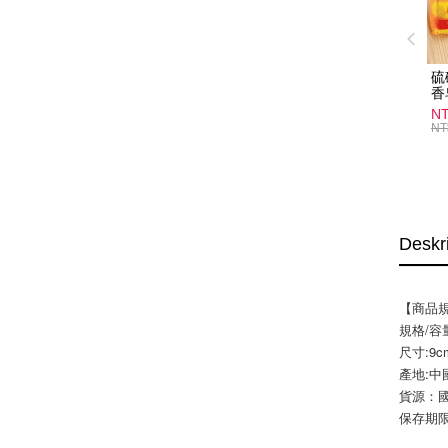
硫
香
炎
N
護
NT
物
Deskr
【商品
規格/容
尺寸:9c
產地:中
貨源：
保存期限