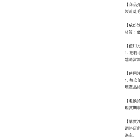
【商品
製造睫
【成份
材質：低
【使用
1. 把
端適當
【使用
1. 每
壞產品
【退換
鑑賞期非
【購買
網路店
為主。