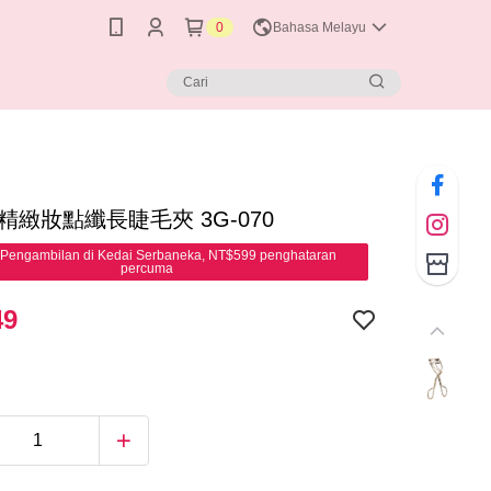
0
Bahasa Melayu
 精緻妝點纖長睫毛夾 3G-070
Pengambilan di Kedai Serbaneka, NT$599 penghataran
percuma
49