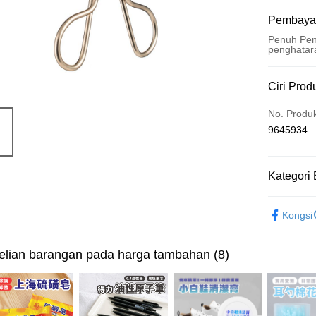
Pembaya
Penuh Pen
penghatar
Kaedah 
Ciri Prod
Kad Kredi
No. Produ
9645934
Pengambil
LINE Pay
Kategori 
Apple Pay
流行彩妝
JKOPAY
Kongsi
Easy Walle
lian barangan pada harga tambahan (8)
Pemindah
Pilihan 