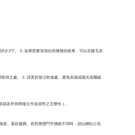
約2-3下。 3. 如果想要加強自然捲翹的效果，可以在睫毛末
易取得之處。 3. 請置於陰涼乾燥處，避免高溫或陽光直曬破
箱及所有附隨文件或資料之完整性 ) 。
換貨、退款服務。若與實體門市價格不同時，請以網站公告