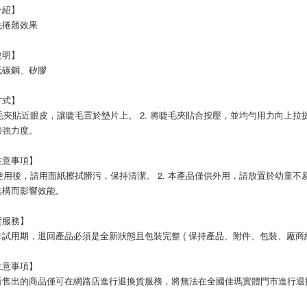
介紹】
毛捲翹效果
說明】
碳鋼、矽膠 
方式】
睫毛夾貼近眼皮，讓睫毛置於墊片上。 2. 將睫毛夾貼合按壓，並均勻用力向上拉提
加強力度。
注意事項】
次使用後，請用面紙擦拭髒污，保持清潔。 2. 本產品僅供外用，請放置於幼童不
結構而影響效能。
貨服務】
試用期，退回產品必須是全新狀態且包裝完整 ( 保持產品、附件、包裝、廠商紙
注意事項】
所售出的商品僅可在網路店進行退換貨服務，將無法在全國佳瑪實體門市進行退