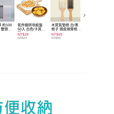
付款
0，滿NT$599(含以上)免運費
 約100
氣炸鍋烘培紙盤
木質氣墊梳 白/黑
素面船型襪 22-
扒 雙頭棉
50入 白色/卡其色
梳子 頭皮按摩梳
27cm 基本款 黑/
家取貨
圓形烘焙紙
木梳
灰/白 短襪 船襪 
NT$28
NT$49
NT$9
0，滿NT$599(含以上)免運費
襪 黑襪
NT$29
NT$59
付款
0，滿NT$599(含以上)免運費
1取貨
0，滿NT$599(含以上)免運費
20，滿NT$1,999(含以上)免運費