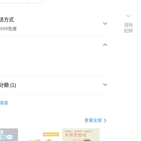
送方式
清除
599免運
紀錄
次付款
付款
類 (1)
行動電源
客服
查看全部