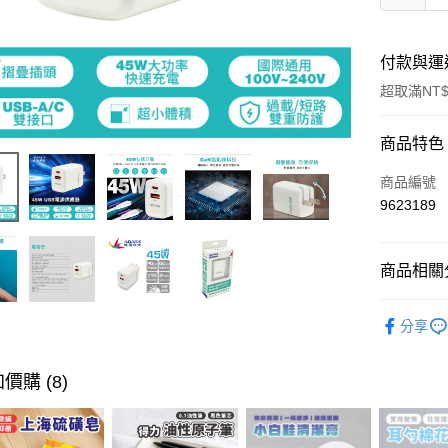
付款與運
超取滿NT$
付款方式
商品特色
信用卡一
商品編號
9623189
超商取貨
LINE Pay
商品相關分
Apple Pay
文具/3C
分享
街口支付
悠遊付
價購 (8)
ATM付款