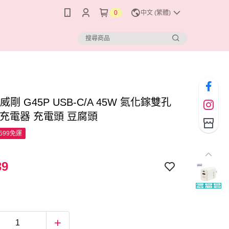
0
中文 (繁體)
 威剛 G45P USB-C/A 45W 氮化鎵雙孔
充充電器 充電頭 豆腐頭
599免運
39