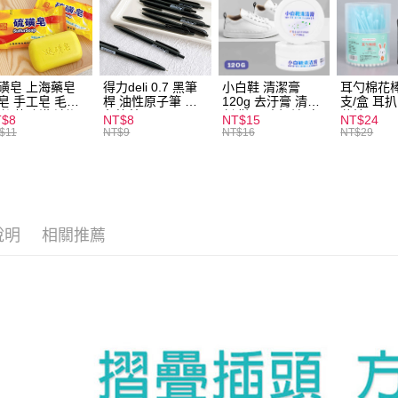
運送方式
全家取貨
每筆NT$6
磺皂 上海藥皂
得力deli 0.7 黑筆
小白鞋 清潔膏
耳勺棉花棒
皂 手工皂 毛囊
桿 油性原子筆 黑
120g 去汙膏 清潔
支/盒 耳
付款後全
 抑菌除蟎 清潔
色筆芯 S304
劑 鞋子 去汙漬 白
花棒
T$8
NT$8
NT$15
NT$24
每筆NT$6
膚 去油去痘 寵
皮鞋 鞋油
$11
NT$9
NT$16
NT$29
皮膚病 狗狗貓咪
7-11取貨
每筆NT$6
付款後7-1
說明
相關推薦
每筆NT$6
宅配
每筆NT$1