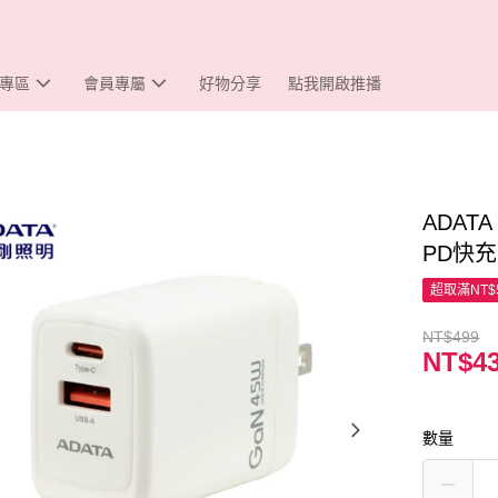
專區
會員專屬
好物分享
點我開啟推播
ADATA
PD快
超取滿NT$
NT$499
NT$4
數量