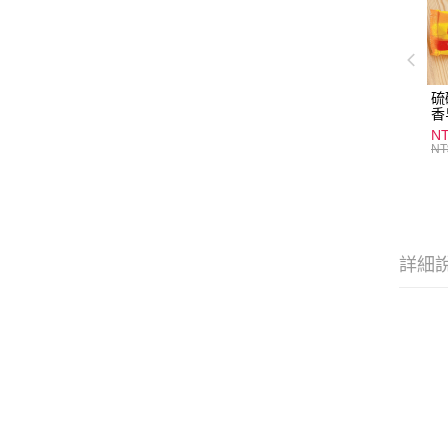
硫
香
炎
N
護
NT
物
詳細