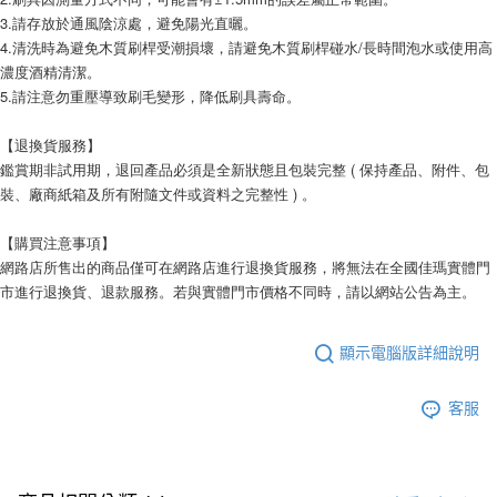
3.請存放於通風陰涼處，避免陽光直曬。
4.清洗時為避免木質刷桿受潮損壞，請避免木質刷桿碰水/長時間泡水或使用高
濃度酒精清潔。
5.請注意勿重壓導致刷毛變形，降低刷具壽命。
【退換貨服務】
鑑賞期非試用期，退回產品必須是全新狀態且包裝完整 ( 保持產品、附件、包
裝、廠商紙箱及所有附隨文件或資料之完整性 ) 。
【購買注意事項】
網路店所售出的商品僅可在網路店進行退換貨服務，將無法在全國佳瑪實體門
市進行退換貨、退款服務。若與實體門市價格不同時，請以網站公告為主。
顯示電腦版詳細說明
客服