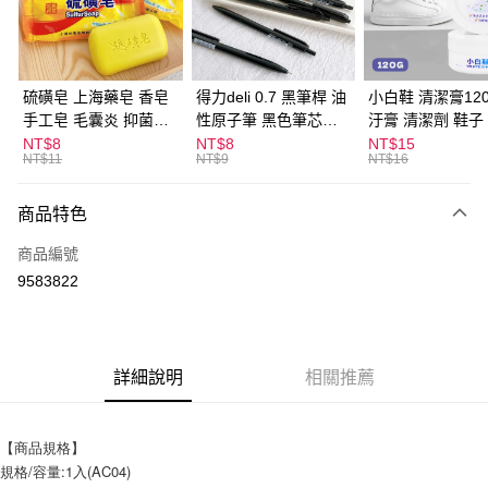
Apple Pay
街口支付
悠遊付
硫磺皂 上海藥皂 香皂
得力deli 0.7 黑筆桿 油
小白鞋 清潔膏120
手工皂 毛囊炎 抑菌除
性原子筆 黑色筆芯
汙膏 清潔劑 鞋子
ATM付款
蟎 清潔護膚 去油去痘
S304
漬 白皮鞋 鞋油
NT$8
NT$8
NT$15
NT$11
NT$9
NT$16
寵物皮膚病 狗狗貓咪
運送方式
商品特色
全家取貨付款
每筆NT$60，滿NT$599(含以上)免運費
商品編號
9583822
付款後全家取貨
每筆NT$60，滿NT$599(含以上)免運費
7-11取貨付款
詳細說明
相關推薦
每筆NT$60，滿NT$599(含以上)免運費
付款後7-11取貨
【商品規格】
每筆NT$60，滿NT$599(含以上)免運費
規格/容量:1入(AC04)