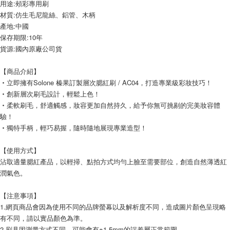
用途:頰彩專用刷
宅配
材質:仿生毛尼龍絲、鋁管、木柄
每筆NT$120，滿NT$1,999(含以上)免運費
產地:中國
保存期限:10年
貨源:國內原廠公司貨
【商品介紹】
‧立即擁有Solone 榛果訂製層次腮紅刷 / AC04，打造專業級彩妝技巧！
‧創新層次刷毛設計，輕鬆上色！
‧柔軟刷毛，舒適觸感，妝容更加自然持久，給予你無可挑剔的完美妝容體
驗！
‧獨特手柄，輕巧易握，隨時隨地展現專業造型！
【使用方式】
沾取適量腮紅產品，以輕掃、點拍方式均勻上臉至需要部位，創造自然薄透紅
潤氣色。
【注意事項】
1.網頁商品會因為使用不同的品牌螢幕以及解析度不同，造成圖片顏色呈現略
有不同，請以實品顏色為準。
2.刷具因測量方式不同，可能會有±1.5mm的誤差屬正常範圍。