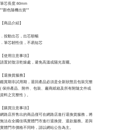
筆芯長度:60mm
**顏色隨機出貨**
宅配
每筆NT$120，滿NT$1,999(含以上)免運費
【商品介紹】
．按動出芯，出芯順暢
．筆芯韌性佳，不易短芯
【使用注意事項】
請置於陰涼乾燥處，避免高溫或陽光直曬。
【退換貨服務】
鑑賞期非試用期，退回產品必須是全新狀態且包裝完整
( 保持產品、附件、包裝、廠商紙箱及所有附隨文件或
資料之完整性 ) 。
【購買注意事項】
網路店所售出的商品僅可在網路店進行退換貨服務，將
無法在全國佳瑪實體門市進行退換貨、退款服務。若與
實體門市價格不同時，請以網站公告為主。