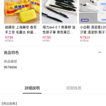
Apple Pay
街口支付
悠遊付
硫磺皂 上海藥皂 香皂
得力deli 0.7 黑筆桿 油
小白鞋 清潔膏120
手工皂 毛囊炎 抑菌除
性原子筆 黑色筆芯
汙膏 清潔劑 鞋子
ATM付款
蟎 清潔護膚 去油去痘
S304
漬 白皮鞋 鞋油
NT$8
NT$8
NT$15
NT$11
NT$9
NT$16
寵物皮膚病 狗狗貓咪
運送方式
商品特色
全家取貨付款
每筆NT$60，滿NT$599(含以上)免運費
商品編號
9576656
付款後全家取貨
每筆NT$60，滿NT$599(含以上)免運費
7-11取貨付款
詳細說明
相關推薦
每筆NT$60，滿NT$599(含以上)免運費
付款後7-11取貨
【商品規格】
每筆NT$60，滿NT$599(含以上)免運費