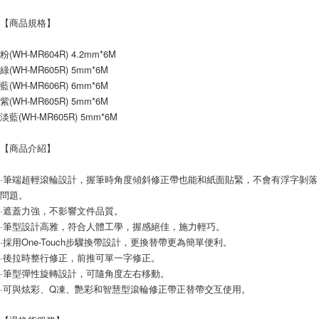
付款後7-11取貨
【商品規格】
每筆NT$60，滿NT$599(含以上)免運費
粉(WH-MR604R) 4.2mm*6M
宅配
綠(WH-MR605R) 5mm*6M
每筆NT$120，滿NT$1,999(含以上)免運費
藍(WH-MR606R) 6mm*6M
紫(WH-MR605R) 5mm*6M
淡藍(WH-MR605R) 5mm*6M
【商品介紹】
·筆端超輕滾輪設計，握筆時角度傾斜修正帶也能和紙面貼緊，不會有浮字剝落
問題。
·遮蓋力強，不影響文件品質。
·筆型設計高雅，符合人體工學，握感絕佳，施力輕巧。
·採用One-Touch步驟換帶設計，更換替帶更為簡單便利。
·後拉時整行修正，前推可單一字修正。
·筆型彈性旋轉設計，可隨角度左右移動。
·可與炫彩、Q凍、艷彩和智慧型滾輪修正帶正替帶交互使用。