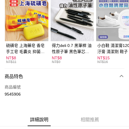
超商取貨付款
LINE Pay
Apple Pay
街口支付
悠遊付
硫磺皂 上海藥皂 香皂
得力deli 0.7 黑筆桿 油
小白鞋 清潔膏120
手工皂 毛囊炎 抑菌除
性原子筆 黑色筆芯
汙膏 清潔劑 鞋子
ATM付款
蟎 清潔護膚 去油去痘
S304
漬 白皮鞋 鞋油
NT$8
NT$8
NT$15
NT$11
NT$9
NT$16
寵物皮膚病 狗狗貓咪
運送方式
商品特色
全家取貨付款
每筆NT$60，滿NT$599(含以上)免運費
商品編號
9545906
付款後全家取貨
每筆NT$60，滿NT$599(含以上)免運費
7-11取貨付款
詳細說明
相關推薦
每筆NT$60，滿NT$599(含以上)免運費