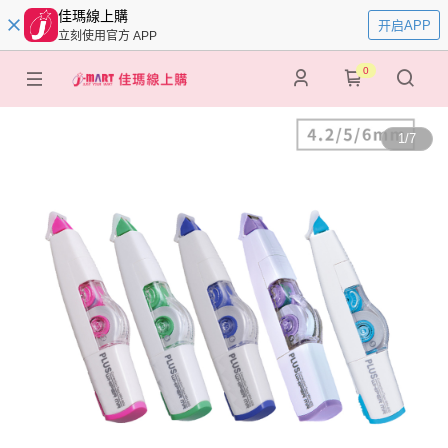
佳瑪線上購
开启APP
立刻使用官方 APP
0
1
/
7