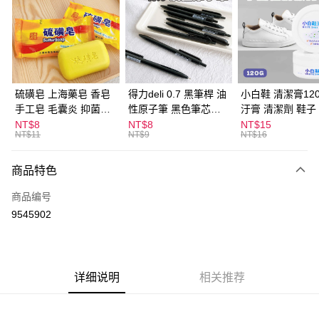
LINE Pay
Apple Pay
街口支付
悠遊付
硫磺皂 上海藥皂 香皂
得力deli 0.7 黑筆桿 油
小白鞋 清潔膏120
手工皂 毛囊炎 抑菌除
性原子筆 黑色筆芯
汙膏 清潔劑 鞋子
ATM付款
蟎 清潔護膚 去油去痘
S304
漬 白皮鞋 鞋油
NT$8
NT$8
NT$15
NT$11
NT$9
NT$16
寵物皮膚病 狗狗貓咪
运送方式
商品特色
全家取貨付款
每笔NT$60，满NT$599(含以上)免运费
商品编号
9545902
付款後全家取貨
每笔NT$60，满NT$599(含以上)免运费
7-11取貨付款
详细说明
相关推荐
每笔NT$60，满NT$599(含以上)免运费
付款後7-11取貨