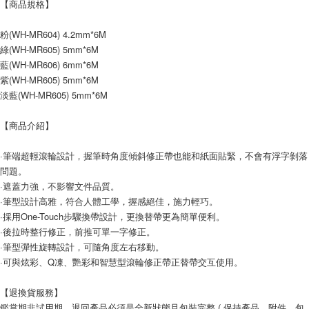
【商品規格】
每笔NT$60，满NT$599(含以上)免运费
粉(WH-MR604) 4.2mm*6M
宅配
綠(WH-MR605) 5mm*6M
每笔NT$120，满NT$1,999(含以上)免运费
藍(WH-MR606) 6mm*6M
紫(WH-MR605) 5mm*6M
淡藍(WH-MR605) 5mm*6M
【商品介紹】
·筆端超輕滾輪設計，握筆時角度傾斜修正帶也能和紙面貼緊，不會有浮字剝落
問題。
·遮蓋力強，不影響文件品質。
·筆型設計高雅，符合人體工學，握感絕佳，施力輕巧。
·採用One-Touch步驟換帶設計，更換替帶更為簡單便利。
·後拉時整行修正，前推可單一字修正。
·筆型彈性旋轉設計，可隨角度左右移動。
·可與炫彩、Q凍、艷彩和智慧型滾輪修正帶正替帶交互使用。
【退換貨服務】
鑑賞期非試用期，退回產品必須是全新狀態且包裝完整 ( 保持產品、附件、包