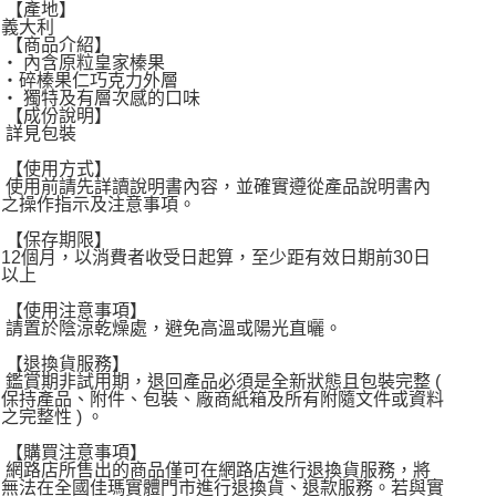
宅配
【產地】
義大利
每筆NT$120，滿NT$1,999(含以上)免運費
【商品介紹】
‧ 內含原粒皇家榛果
‧碎榛果仁巧克力外層
‧ 獨特及有層次感的口味
【成份說明】
詳見包裝
【使用方式】
使用前請先詳讀說明書內容，並確實遵從產品說明書內
之操作指示及注意事項。
【保存期限】
12個月，以消費者收受日起算，至少距有效日期前30日
以上
【使用注意事項】
請置於陰涼乾燥處，避免高溫或陽光直曬。
【退換貨服務】
鑑賞期非試用期，退回產品必須是全新狀態且包裝完整 (
保持產品、附件、包裝、廠商紙箱及所有附隨文件或資料
之完整性 ) 。
【購買注意事項】
網路店所售出的商品僅可在網路店進行退換貨服務，將
無法在全國佳瑪實體門市進行退換貨、退款服務。若與實