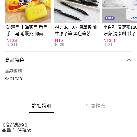
Apple Pay
街口支付
悠遊付
硫磺皂 上海藥皂 香皂
得力deli 0.7 黑筆桿 油
小白鞋 清潔膏120
手工皂 毛囊炎 抑菌除
性原子筆 黑色筆芯
汙膏 清潔劑 鞋子
ATM付款
蟎 清潔護膚 去油去痘
S304
漬 白皮鞋 鞋油
NT$8
NT$8
NT$15
NT$11
NT$9
NT$16
寵物皮膚病 狗狗貓咪
運送方式
商品特色
全家取貨付款
每筆NT$60，滿NT$599(含以上)免運費
商品編號
9461048
付款後全家取貨
每筆NT$60，滿NT$599(含以上)免運費
7-11取貨付款
詳細說明
相關推薦
每筆NT$60，滿NT$599(含以上)免運費
付款後7-11取貨
【商品規格】
每筆NT$60，滿NT$599(含以上)免運費
容量：24粒裝