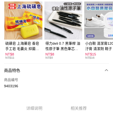
超商取货付款
LINE Pay
Apple Pay
街口支付
悠遊付
硫磺皂 上海藥皂 香皂
得力deli 0.7 黑筆桿 油
小白鞋 清潔膏120
手工皂 毛囊炎 抑菌除
性原子筆 黑色筆芯
汙膏 清潔劑 鞋子
ATM付款
蟎 清潔護膚 去油去痘
S304
漬 白皮鞋 鞋油
NT$8
NT$8
NT$15
NT$11
NT$9
NT$16
寵物皮膚病 狗狗貓咪
运送方式
商品特色
全家取貨付款
每笔NT$60，满NT$599(含以上)免运费
商品编号
9403196
付款後全家取貨
每笔NT$60，满NT$599(含以上)免运费
7-11取貨付款
详细说明
相关推荐
每笔NT$60，满NT$599(含以上)免运费