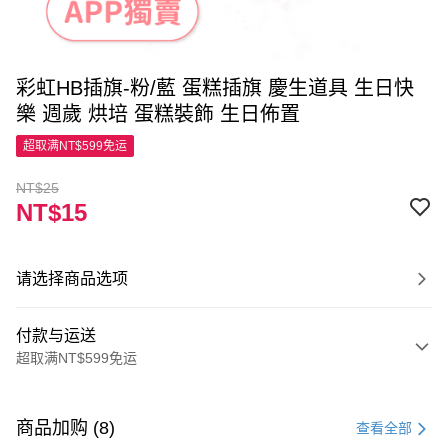
彩虹HB插旗-粉/藍 蛋糕插旗 慶生道具 生日快
樂 週歲 烘培 蛋糕裝飾 生日佈置
超取满NT$599免运
NT$25
NT$15
请选择商品选项
付款与运送
超取满NT$599免运
付款方式
信用卡一次付款
商品加购 (8)
查看全部