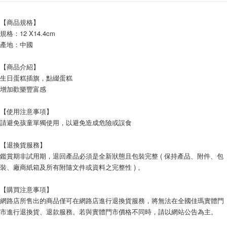
付款後7-11取貨
【商品規格】
每笔NT$60，满NT$599(含以上)免运费
規格：12 X14.4cm
產地：中國
宅配
每笔NT$120，满NT$1,999(含以上)免运费
【商品介紹】
生日蛋糕插旗，點綴蛋糕
增加歡樂豐富感
【使用注意事項】
請避免孩童單獨使用，以避免造成危險或誤食
【退換貨服務】
鑑賞期非試用期，退回產品必須是全新狀態且包裝完整 ( 保持產品、附件、包
裝、廠商紙箱及所有附隨文件或資料之完整性 ) 。
【購買注意事項】
網路店所售出的商品僅可在網路店進行退換貨服務，將無法在全國佳瑪實體門
市進行退換貨、退款服務。若與實體門市價格不同時，請以網站公告為主。