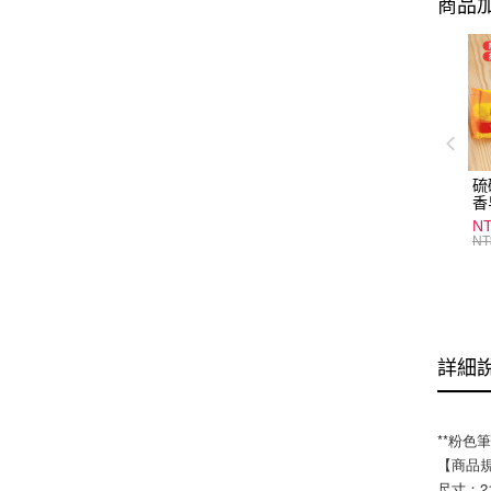
商品加
硫
香
炎
N
護
NT
物
詳細
**粉色
【商品
尺寸：21x