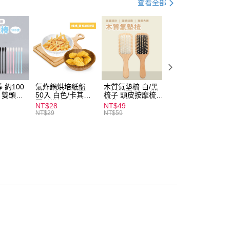
查看全部
付款
0，滿NT$599(含以上)免運費
 約100
氣炸鍋烘培紙盤
木質氣墊梳 白/黑
素面船型襪 22-
扒 雙頭棉
50入 白色/卡其色
梳子 頭皮按摩梳
27cm 基本款 黑/
家取貨
圓形烘焙紙
木梳
灰/白 短襪 船襪 
NT$28
NT$49
NT$9
0，滿NT$599(含以上)免運費
襪 黑襪
NT$29
NT$59
付款
0，滿NT$599(含以上)免運費
1取貨
0，滿NT$599(含以上)免運費
20，滿NT$1,999(含以上)免運費