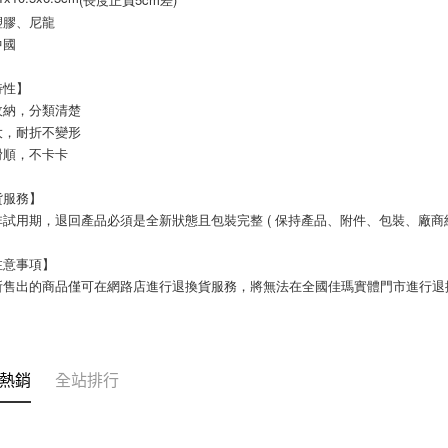
塑膠、尼龍
中國
特性】
收納，分類清楚
大，耐折不變形
滑順，不卡卡
貨服務】
試用期，退回產品必須是全新狀態且包裝完整 ( 保持產品、附件、包裝、廠商紙
注意事項】
所售出的商品僅可在網路店進行退換貨服務，將無法在全國佳瑪實體門市進行退
熱銷
全站排行