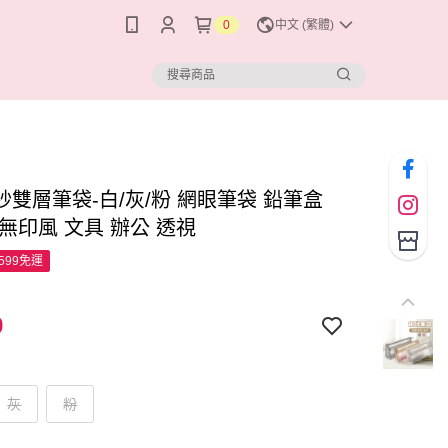
0
中文 (繁體)
紗雙層筆袋-白/灰/粉 網眼筆袋 鉛筆盒
無印風 文具 辦公 透視
599免運
9
灰
粉