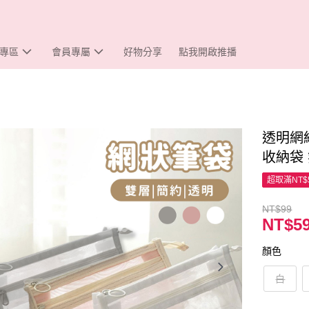
專區
會員專屬
好物分享
點我開啟推播
透明網
收納袋 
超取滿NT$
NT$99
NT$5
顏色
白