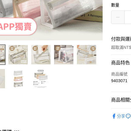
數量
付款與運
超取滿NT$
付款方式
商品特色
信用卡一
商品編號
9403071
超商取貨
LINE Pay
商品相關分
Apple Pay
文具/3C
分享
街口支付
文具/3C
悠遊付
｜APP獨