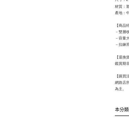
材質：
產地：
【商品
－雙層
－容量
－拉鍊
【退換
鑑賞期非
【購買
網路店
為主。
本分類