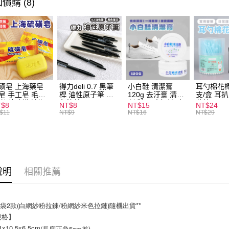
價購 (8)
ATM付款
運送方式
全家取貨
每筆NT$6
磺皂 上海藥皂
得力deli 0.7 黑筆
小白鞋 清潔膏
耳勺棉花棒
皂 手工皂 毛囊
桿 油性原子筆 黑
120g 去汙膏 清潔
支/盒 耳
付款後全
 抑菌除蟎 清潔
色筆芯 S304
劑 鞋子 去汙漬 白
花棒
T$8
NT$8
NT$15
NT$24
每筆NT$6
膚 去油去痘 寵
皮鞋 鞋油
$11
NT$9
NT$16
NT$29
皮膚病 狗狗貓咪
7-11取貨
每筆NT$6
付款後7-1
說明
相關推薦
每筆NT$6
宅配
筆袋2款(白網紗粉拉鍊/粉網紗米色拉鏈)隨機出貨**
每筆NT$1
規格】
10.5x6.5cm
(長度正負5cm差)