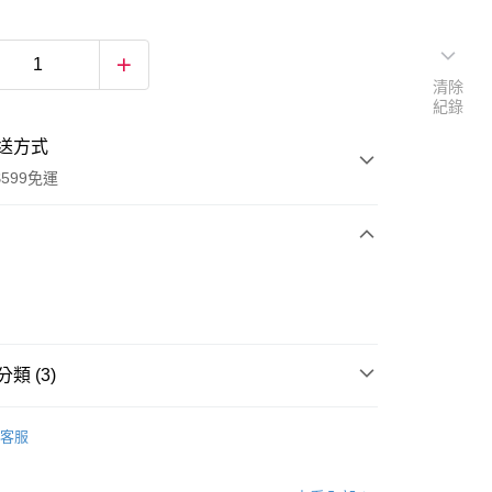
清除
紀錄
送方式
599免運
次付款
付款
類 (3)
文具專區
客服
開學用品
享賣
質感文具