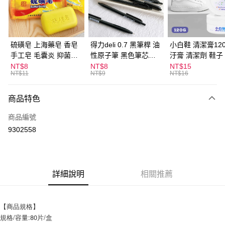
Apple Pay
街口支付
悠遊付
硫磺皂 上海藥皂 香皂
得力deli 0.7 黑筆桿 油
小白鞋 清潔膏120
手工皂 毛囊炎 抑菌除
性原子筆 黑色筆芯
汙膏 清潔劑 鞋子
ATM付款
蟎 清潔護膚 去油去痘
S304
漬 白皮鞋 鞋油
NT$8
NT$8
NT$15
NT$11
NT$9
NT$16
寵物皮膚病 狗狗貓咪
運送方式
商品特色
全家取貨付款
每筆NT$60，滿NT$599(含以上)免運費
商品編號
9302558
付款後全家取貨
每筆NT$60，滿NT$599(含以上)免運費
7-11取貨付款
詳細說明
相關推薦
每筆NT$60，滿NT$599(含以上)免運費
付款後7-11取貨
【商品規格】
每筆NT$60，滿NT$599(含以上)免運費
規格/容量:80片/盒