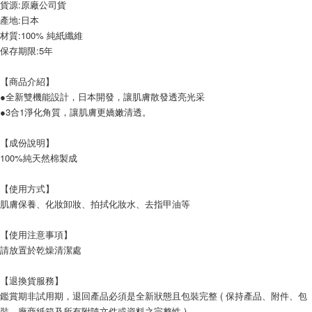
貨源:原廠公司貨
宅配
產地:日本
每筆NT$120，滿NT$1,999(含以上)免運費
材質:100% 純紙纖維
保存期限:5年
【商品介紹】
●全新雙機能設計，日本開發，讓肌膚散發透亮光采
●3合1淨化角質，讓肌膚更嬌嫩清透。
【成份說明】
100%純天然棉製成
【使用方式】
肌膚保養、化妝卸妝、拍拭化妝水、去指甲油等
【使用注意事項】
請放置於乾燥清潔處
【退換貨服務】
鑑賞期非試用期，退回產品必須是全新狀態且包裝完整 ( 保持產品、附件、包
裝、廠商紙箱及所有附隨文件或資料之完整性 ) 。