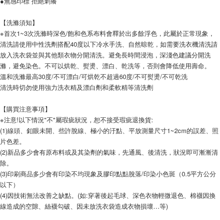
●無感印標 拒絕刺癢
【洗滌須知】
※首次1~3次洗滌時深色/飽和色系布料會釋於出多餘浮色，此屬於正常現象，
清洗請使用中性洗劑搭配40度以下冷水手洗、自然晾乾，如需要洗衣機清洗請
放入洗衣袋並與其他類衣物分開清洗。避免長時間浸泡，深淺色建議分開洗
滌，避免染色。不可以烘乾、熨燙、漂白、乾洗等，否則會降低使用壽命。
溫和洗滌最高30度/不可漂白/可烘乾不超過60度/不可熨燙/不可乾洗
清洗時切勿使用強力洗衣精及漂白劑和柔軟精等清洗劑
【購買注意事項】
※注意!以下情況"不"屬瑕疵狀況，恕不接受瑕疵退換貨:
(1)線頭、釦眼未開、些許脫線、極小的汙點、平放測量尺寸1~2cm的誤差、照
片色差。
(2)新品多少會有原布料或及其染劑的氣味，先通風、後清洗，狀況即可漸漸清
除。
(3)印刷商品多少會有印染不均現象及膠印點點脫落/印染小色斑（0.5平方公分
以下）
(4)因技術無法改善之缺點。(如:穿著後起毛球、深色衣物輕微退色、棉襪因換
線造成的空隙、絲襪勾破、因未放洗衣袋造成衣物損壞…等)