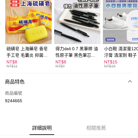
超商取貨付款
LINE Pay
Apple Pay
街口支付
悠遊付
硫磺皂 上海藥皂 香皂
得力deli 0.7 黑筆桿 油
小白鞋 清潔膏120
手工皂 毛囊炎 抑菌除
性原子筆 黑色筆芯
汙膏 清潔劑 鞋子
ATM付款
蟎 清潔護膚 去油去痘
S304
漬 白皮鞋 鞋油
NT$8
NT$8
NT$15
NT$11
NT$9
NT$16
寵物皮膚病 狗狗貓咪
運送方式
商品特色
全家取貨付款
每筆NT$60，滿NT$599(含以上)免運費
商品編號
9244665
付款後全家取貨
每筆NT$60，滿NT$599(含以上)免運費
7-11取貨付款
詳細說明
相關推薦
每筆NT$60，滿NT$599(含以上)免運費