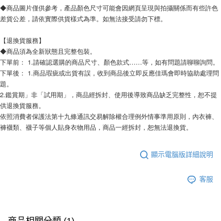
◆商品圖片僅供參考，產品顏色尺寸可能會因網頁呈現與拍攝關係而有些許色
差貨公差，請依實際供貨樣式為準。如無法接受請勿下標。
【退換貨服務】
◆商品須為全新狀態且完整包裝。
下單前： 1.請確認選購的商品尺寸、顏色款式……等，如有問題請聊聊詢問。
下單後： 1.商品瑕疵或出貨有誤，收到商品後立即反應佳瑪會即時協助處理問
題。
2.鑑賞期」非「試用期」，商品經拆封、使用後導致商品缺乏完整性，恕不提
供退換貨服務。
依照消費者保護法第十九條通訊交易解除權合理例外情事準用原則，內衣褲、
褲襪類、襪子等個人貼身衣物用品，商品一經拆封，恕無法退換貨。
顯示電腦版詳細說明
客服
商品相關分類 (1)