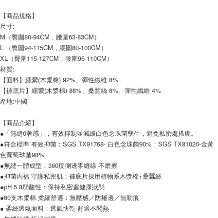
付款後7-11取貨
【商品規格】
每筆NT$60，滿NT$599(含以上)免運費
尺寸:
M（臀圍80-94CM，腰圍63-83CM）
宅配
L （臀圍94-115CM，腰圍80-100CM）
每筆NT$120，滿NT$1,999(含以上)免運費
XL（臀圍115-127CM，腰圍96-110CM）
材質:
【面料】縲縈(木漿棉) 92%、彈性纖維 8%
【褲底片】縲縈(木漿棉) 88%、桑蠶絲 8%、彈性纖維 4%
產地:中國
【商品介紹】
●「無縫0著感」，有效抑制並減緩白色念珠菌孳生，避免私密處搔癢。
●符合標準 有效抑菌：SGS TX91768- 白色念珠菌90%；SGS TX81020-金黃
色葡萄球菌98%
●無縫一體成型：360度側邊零縫線 不磨擦
●抑菌內襠 守護私密肌：褲底片採用植物系木漿棉+桑蠶絲
●pH 5.8弱酸性：保持私密處健康狀態
●60支木漿棉 柔細舒適：無壓感／防捲邊／無勒痕
● 柔絲透氣面料：透氣快乾 舒適不悶熱