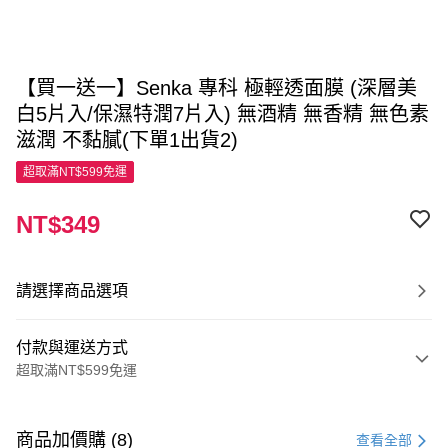
【買一送一】Senka 專科 極輕透面膜 (深層美
白5片入/保濕特潤7片入) 無酒精 無香精 無色素
滋潤 不黏膩(下單1出貨2)
超取滿NT$599免運
NT$349
請選擇商品選項
付款與運送方式
超取滿NT$599免運
付款方式
信用卡一次付款
商品加價購 (8)
查看全部