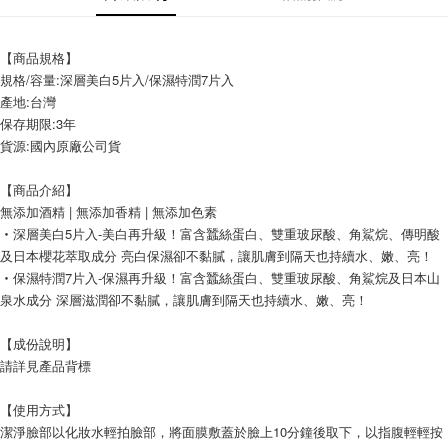
每筆NT$60，滿NT$599(含以上)免運費
付款後7-11取貨
【商品規格】
每筆NT$60，滿NT$599(含以上)免運費
規格/容量:深層美白5片入/保濕特潤7片入
產地:台灣
宅配
保存期限:3年
每筆NT$120，滿NT$1,999(含以上)免運費
貨源:國內原廠公司貨
【商品介紹】
無添加酒精 | 無添加香精 | 無添加色素
‧深層美白5片入-美白再升級！富含蠶絲蛋白、雙重玻尿酸、角鯊烷、傳明酸
及日本櫻花萃取成分 亮白保濕卻不黏膩，讓肌膚到隔天也持續水、嫩、亮！
‧保濕特潤7片入-保濕再升級！富含蠶絲蛋白、雙重玻尿酸、角鯊烷及日本山
泉水成分 深層滋潤卻不黏膩，讓肌膚到隔天也持續水、嫩、亮！
【成份說明】
請詳見產品背標
【使用方式】
潔淨臉部以化妝水輕拍臉部，將面膜敷蓋於臉上10分鐘後取下，以指腹輕輕按