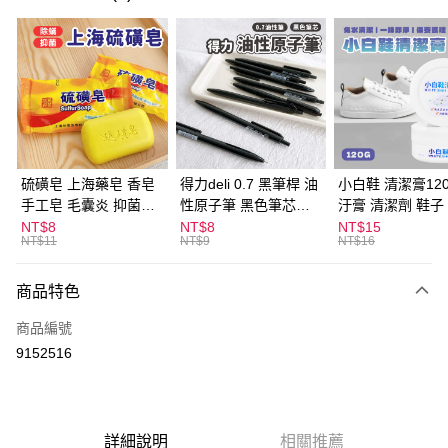
超商取貨付款
LINE Pay
Apple Pay
街口支付
悠遊付
硫磺皂 上海藥皂 香皂
得力deli 0.7 黑筆桿 油
小白鞋 清潔膏120
手工皂 毛囊炎 抑菌除
性原子筆 黑色筆芯
汙膏 清潔劑 鞋子
ATM付款
蟎 清潔護膚 去油去痘
S304
漬 白皮鞋 鞋油
NT$8
NT$8
NT$15
NT$11
NT$9
NT$16
寵物皮膚病 狗狗貓咪
運送方式
商品特色
全家取貨付款
每筆NT$60，滿NT$599(含以上)免運費
商品編號
9152516
付款後全家取貨
每筆NT$60，滿NT$599(含以上)免運費
7-11取貨付款
詳細說明
相關推薦