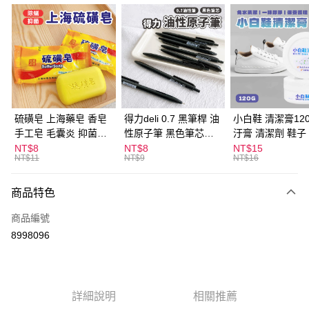
超商取貨付款
LINE Pay
Apple Pay
街口支付
悠遊付
硫磺皂 上海藥皂 香皂
得力deli 0.7 黑筆桿 油
小白鞋 清潔膏120
手工皂 毛囊炎 抑菌除
性原子筆 黑色筆芯
汙膏 清潔劑 鞋子
ATM付款
蟎 清潔護膚 去油去痘
S304
漬 白皮鞋 鞋油
NT$8
NT$8
NT$15
NT$11
NT$9
NT$16
寵物皮膚病 狗狗貓咪
運送方式
商品特色
全家取貨付款
每筆NT$60，滿NT$599(含以上)免運費
商品編號
8998096
付款後全家取貨
每筆NT$60，滿NT$599(含以上)免運費
7-11取貨付款
詳細說明
相關推薦
每筆NT$60，滿NT$599(含以上)免運費