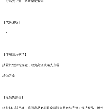
－分隔獨立蓋，防止藥物混雜
【成份說明】
PP
【使用注意事項】
請置於陰涼乾燥處，避免高溫或陽光直曬。
請勿吞食
【退換貨服務】
鑑賞期非試用期，退回產品必須是全新狀態且包裝完整 ( 保持產品、附件、