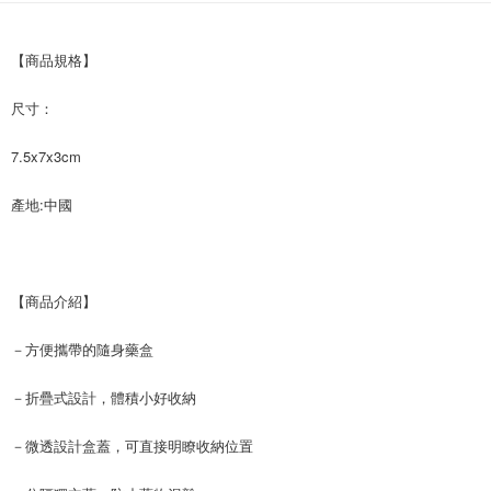
付款後7-11取貨
每筆NT$60，滿NT$599(含以上)免運費
【商品規格】
宅配
尺寸：
每筆NT$120，滿NT$1,999(含以上)免運費
7.5x7x3cm
產地:中國
【商品介紹】
－方便攜帶的隨身藥盒
－折疊式設計，體積小好收納
－微透設計盒蓋，可直接明瞭收納位置