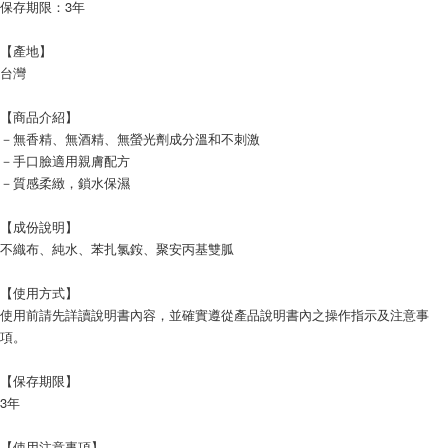
保存期限：3年
宅配
每筆NT$120，滿NT$1,999(含以上)免運費
【產地】
台灣
【商品介紹】
－無香精、無酒精、無螢光劑成分溫和不刺激
－手口臉適用親膚配方
－質感柔緻，鎖水保濕
【成份說明】
不織布、純水、苯扎氯銨、聚安丙基雙胍
【使用方式】
使用前請先詳讀說明書內容，並確實遵從產品說明書內之操作指示及注意事
項。
【保存期限】
3年
【使用注意事項】