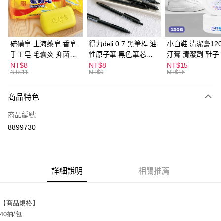
Apple Pay
街口支付
悠遊付
硫磺皂 上海藥皂 香皂
得力deli 0.7 黑筆桿 油
小白鞋 清潔膏120
手工皂 毛囊炎 抑菌除
性原子筆 黑色筆芯
汙膏 清潔劑 鞋子
ATM付款
蟎 清潔護膚 去油去痘
S304
漬 白皮鞋 鞋油
NT$8
NT$8
NT$15
NT$11
NT$9
NT$16
寵物皮膚病 狗狗貓咪
運送方式
商品特色
全家取貨付款
每筆NT$60，滿NT$599(含以上)免運費
商品編號
8899730
付款後全家取貨
每筆NT$60，滿NT$599(含以上)免運費
7-11取貨付款
詳細說明
相關推薦
每筆NT$60，滿NT$599(含以上)免運費
付款後7-11取貨
【商品規格】
每筆NT$60，滿NT$599(含以上)免運費
40抽/包