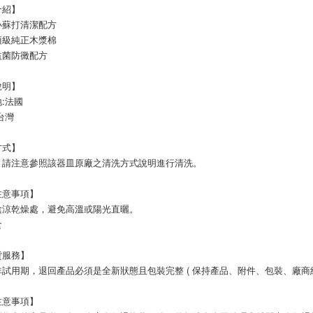
介紹】
小蘇打清潔配方
頂級純正木漿棉
益菌防黴配方
說明】
:法國 
台灣
方式】
，請注意參照該器皿原廠之清洗方式說明進行清洗。
注意事項】
陰涼乾燥處，避免高溫或陽光直曬。
食
貨服務】
試用期，退回產品必須是全新狀態且包裝完整 ( 保持產品、附件、包裝、廠商紙
注意事項】