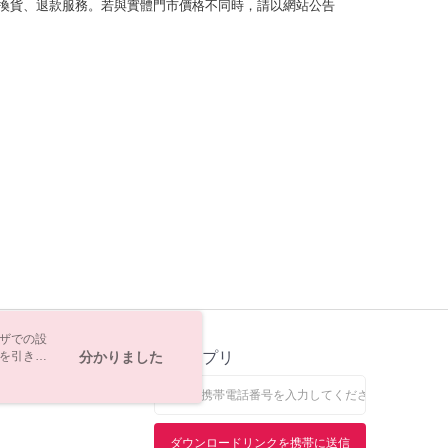
換貨、退款服務。若與實體門市價格不同時，請以網站公告
ウザでの設
トを引き続
ス
分かりました
公式アプリ
なします。
ダウンロードリンクを携帯に送信