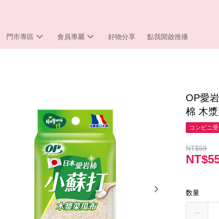
門市專區
會員專屬
好物分享
點我開啟推播
OP愛岩
棉 木漿
コンビニ受
NT$59
NT$5
数量