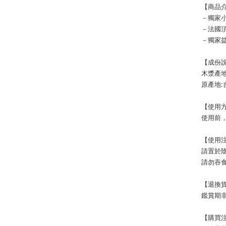
【商品
－獨家
－法國
－獨家
【成份
木漿產地
原產地:
【使用
使用前
【使用
請置於
請勿吞
【退換
鑑賞期非
【購買