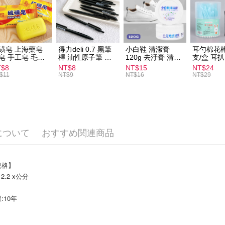
配送方法
全家取貨
配送毎にN
磺皂 上海藥皂
得力deli 0.7 黑筆
小白鞋 清潔膏
耳勺棉花棒
皂 手工皂 毛囊
桿 油性原子筆 黑
120g 去汙膏 清潔
支/盒 耳
付款後全
 抑菌除蟎 清潔
色筆芯 S304
劑 鞋子 去汙漬 白
花棒
T$8
NT$8
NT$15
NT$24
配送毎にN
膚 去油去痘 寵
皮鞋 鞋油
$11
NT$9
NT$16
NT$29
皮膚病 狗狗貓咪
7-11取貨
配送毎にN
付款後7-1
について
おすすめ関連商品
配送毎にN
宅配
規格】
配送毎にNT
x 2.2 x公分
10年 