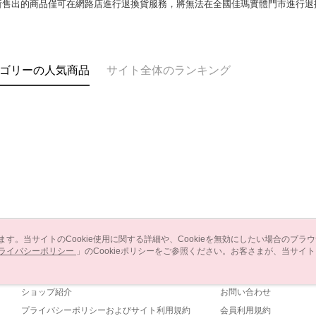
所售出的商品僅可在網路店進行退換貨服務，將無法在全國佳瑪實體門市進行退
ゴリーの人気商品
サイト全体のランキング
います。当サイトのCookie使用に関する詳細や、Cookieを無効にしたい場合のブラ
ライバシーポリシー
会社概要
」のCookieポリシーをご参照ください。お客さまが、当サイ
カスタマーサービ
規約のCookieポリシーに基づいてCookieを使用することに同意したものとみ
ブランドストーリー
ショッピングガイド
ショップ紹介
お問い合わせ
プライバシーポリシーおよびサイト利用規約
会員利用規約