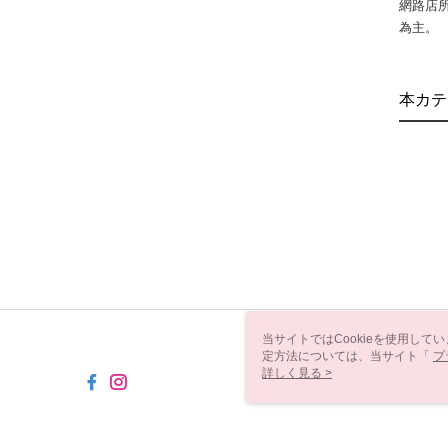
網路店
為主。
本カテ
当サイトではCookieを使用して
定方法については、当サイト「
プ
き使用される場合、当社がサイト利用
詳しく見る >