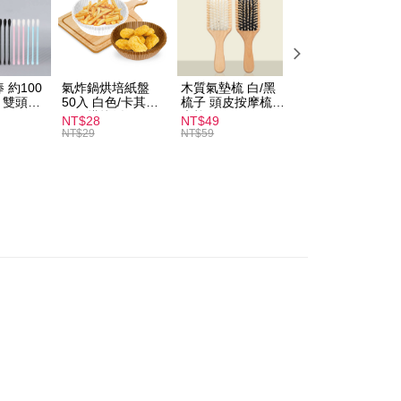
付款
T$60、NT$599以上で送料無料
 約100
氣炸鍋烘培紙盤
木質氣墊梳 白/黑
素面船型襪 22-
扒 雙頭棉
50入 白色/卡其色
梳子 頭皮按摩梳
27cm 基本款 黑/
家取貨
圓形烘焙紙
木梳
灰/白 短襪 船襪 
NT$28
NT$49
NT$9
T$60、NT$599以上で送料無料
襪 黑襪
NT$29
NT$59
付款
T$60、NT$599以上で送料無料
1取貨
T$60、NT$599以上で送料無料
$120、NT$1,999以上で送料無料