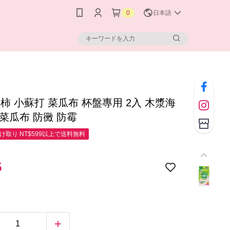
0
日本語
柿 小蘇打 菜瓜布 杯盤專用 2入 木漿海
菜瓜布 防黴 防霉
け取り NT$599以上で送料無料
5