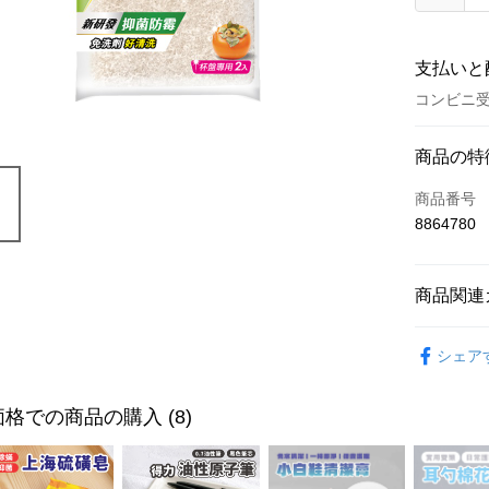
支払いと
コンビニ受
お支払い
商品の特
クレジット
商品番号
8864780
コンビニ
LINE Pay
商品関連
Apple Pay
廚房用品
JKOPAY
シェア
Easy Walle
格での商品の購入 (8)
ATM払い