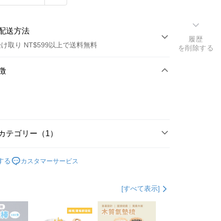
配送方法
履歴
け取り NT$599以上で送料無料
を削除する
方法
徴
カード1回払い
店頭代金引換
カテゴリー（1）
海綿/菜瓜布
する
カスタマーサービス
t
[すべて表示]