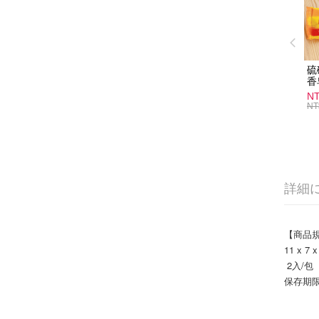
硫
香
炎
N
護
NT
物
詳細
【商品
11 x 7 
 2入/包 
保存期限: