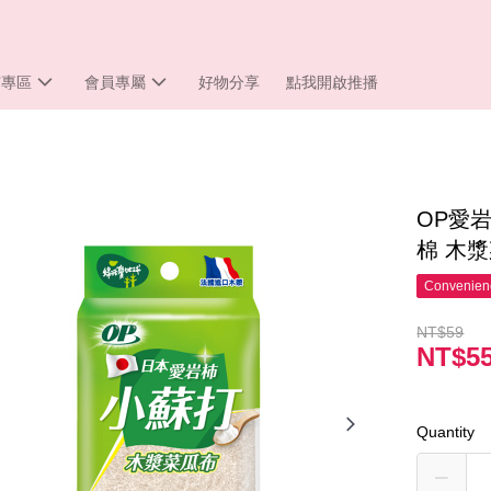
市專區
會員專屬
好物分享
點我開啟推播
OP愛岩
棉 木漿
Convenienc
NT$59
NT$5
Quantity