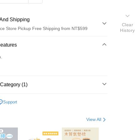
And Shipping
Clear
ce Store Pickup Free Shipping from NT$599
History
 Method
Features
d (Full Payment)
o.
ce Store Pickup and Pay
Category (1)
海綿/菜瓜布
Support
t
View All
fer