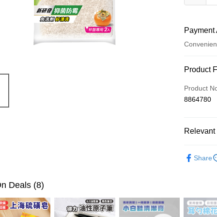
Payment 
Convenien
Payment
Product 
Credit Car
Product N
8864780
Convenien
LINE Pay
Relevant 
Apple Pay
廚房用品
JKOPAY
Share
Easy Walle
n Deals (8)
ATM Trans