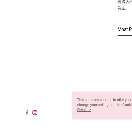
網路店
為主。
Most P
This site uses cookies to offer y
change your settings on the Cooki
use of cookies as described in ou
Details >