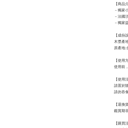
【商品
－獨家
－法國
－獨家
【成份
木漿產地
原產地:
【使用
使用前
【使用
請置於
請勿吞
【退換
鑑賞期非
【購買