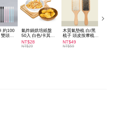
 Method
付款
r | Free shipping on orders of NT$599 or more
 約100
氣炸鍋烘培紙盤
木質氣墊梳 白/黑
素面船型襪 22-
家取貨
扒 雙頭棉
50入 白色/卡其色
梳子 頭皮按摩梳
27cm 基本款 黑/
圓形烘焙紙
木梳
灰/白 短襪 船襪 
NT$28
NT$49
NT$9
r | Free shipping on orders of NT$599 or more
襪 黑襪
NT$29
NT$59
付款
r | Free shipping on orders of NT$599 or more
1取貨
r | Free shipping on orders of NT$599 or more
er | Free shipping on orders of NT$1,999 or more