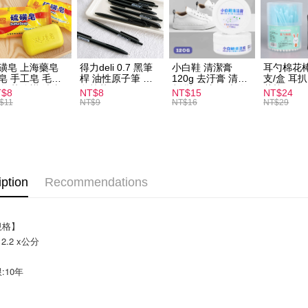
Shipping
全家取貨
NT$60/orde
磺皂 上海藥皂
得力deli 0.7 黑筆
小白鞋 清潔膏
耳勺棉花棒
付款後全
皂 手工皂 毛囊
桿 油性原子筆 黑
120g 去汙膏 清潔
支/盒 耳
 抑菌除蟎 清潔
色筆芯 S304
劑 鞋子 去汙漬 白
花棒
T$8
NT$8
NT$15
NT$24
NT$60/orde
膚 去油去痘 寵
皮鞋 鞋油
$11
NT$9
NT$16
NT$29
皮膚病 狗狗貓咪
7-11取貨
NT$60/orde
付款後7-1
iption
Recommendations
NT$60/orde
宅配
規格】
NT$120/ord
x 2.2 x公分
10年 