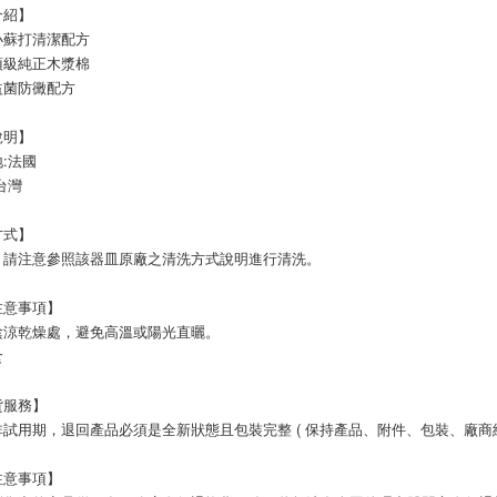
介紹】
小蘇打清潔配方
頂級純正木漿棉
益菌防黴配方
說明】
:法國 
台灣
方式】
，請注意參照該器皿原廠之清洗方式說明進行清洗。
注意事項】
陰涼乾燥處，避免高溫或陽光直曬。
食
貨服務】
試用期，退回產品必須是全新狀態且包裝完整 ( 保持產品、附件、包裝、廠商紙
注意事項】