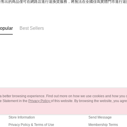
所售出的商品僅可在網路店進行退換貨服務，將無法在全國佳瑪實體門市進行退
opular
Best Sellers
ou a better browsing experience. Find out more on how we use cookies and how you 
e Statement in the
About Us
Privacy Policy
of this website. By browsing the website, you agre
Customer Service
r Cookie Statement.
Our Story
Shopping Guide
Store Information
Send Message
Privacy Policy & Terms of Use
Membership Terms