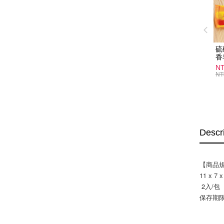
硫
香
炎
N
護
NT
物
Descr
【商品
11 x 7 
 2入/包 
保存期限: