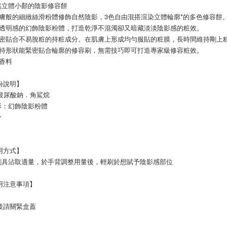
然立體小顏的陰影修容餅
肌膚般的細緻絲滑粉體修飾自然陰影，3色自由混搭渲染立體輪廓*的多色修容餅
具透明感的幻飾陰影粉體，打造乾淨不混濁卻又暗藏淡淡陰影感的粧效。
緊密貼合不易脫粧的持粧成分。在肌膚上形成均勻服貼的粧膜，長時間維持剛上
獨特形狀能緊密貼合輪廓的修容刷，無需技巧即可打造專家級修容粧效。
香料
【成份說明】
 玻尿酸鈉．角鯊烷
影：幻飾陰影粉體
分
【使用方式】
刷具沾取適量，於手背調整用量後，輕刷於想賦予陰影感部位
 【使用注意事項】
 使用後請關緊盒蓋