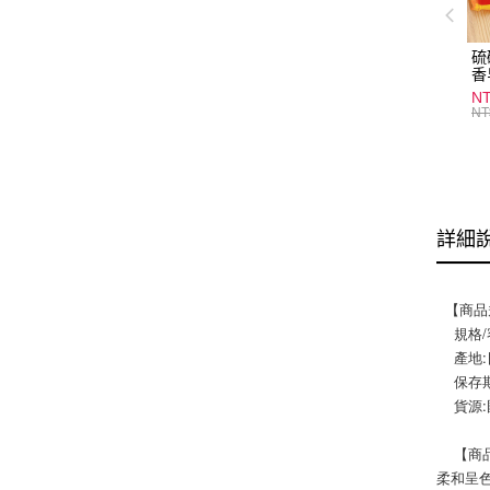
硫
香
炎
N
護
NT
物
詳細
  【商
    規
    產
    
   
    
柔和呈色