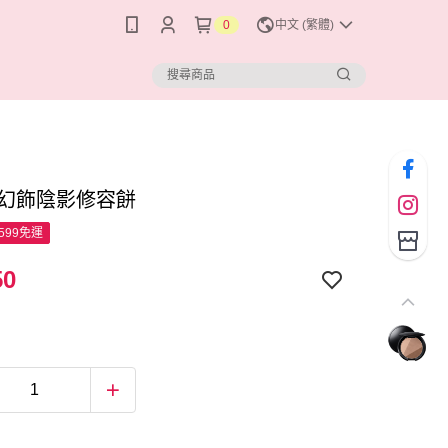
0
中文 (繁體)
E 幻飾陰影修容餅
599免運
50