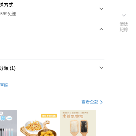
送方式
599免運
清除
紀錄
次付款
付款
類 (1)
腮紅/修容
客服
查看全部