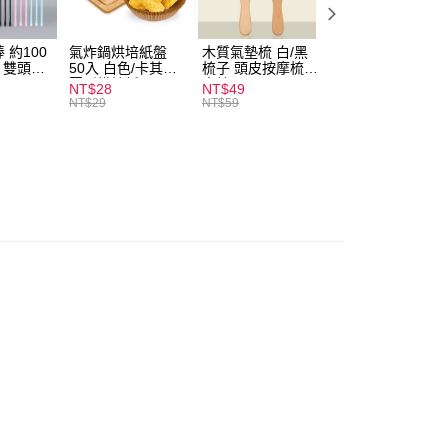
付款
0，滿NT$599(含以上)免運費
 約100
氣炸鍋烘培紙盤
木質氣墊梳 白/黑
素面船型襪 22-
扒 雙頭棉
50入 白色/卡其色
梳子 頭皮按摩梳
27cm 基本款 黑/
家取貨
圓形烘焙紙
木梳
灰/白 短襪 船襪 
NT$28
NT$49
NT$9
0，滿NT$599(含以上)免運費
襪 黑襪
NT$29
NT$59
付款
0，滿NT$599(含以上)免運費
1取貨
0，滿NT$599(含以上)免運費
20，滿NT$1,999(含以上)免運費