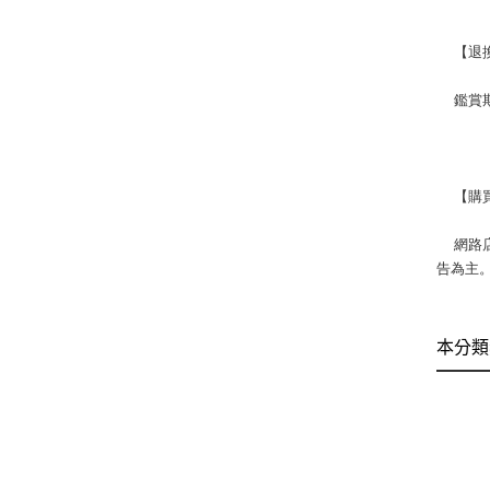
   
  
   
    網路店所售出的商品僅可在網路店進行退換貨服務，將無法在全國佳瑪實體門市進行退換貨、退款服務。若與實體門市價格不同時，請以網站公
告為主
本分類