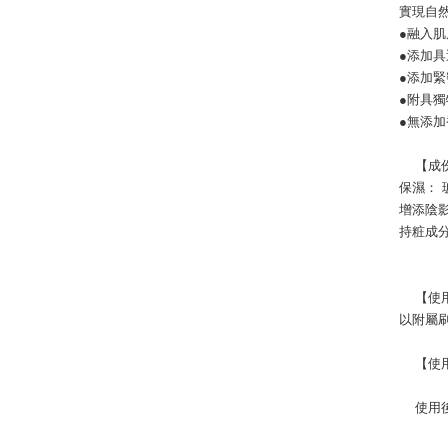
實現自
●融入
●添加
●添加
●附具
●無添加
    
保濕：
增添陰
持粧成
    
以附屬
   
   