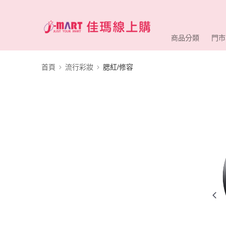
商品分類
門市
首頁
流行彩妝
腮紅/修容