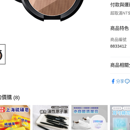
付款與運
超取滿NT$
付款方式
商品特色
信用卡一
商品編號
8833412
超商取貨
LINE Pay
商品相關分
Apple Pay
流行彩妝
分享
街口支付
悠遊付
價購 (8)
ATM付款
運送方式