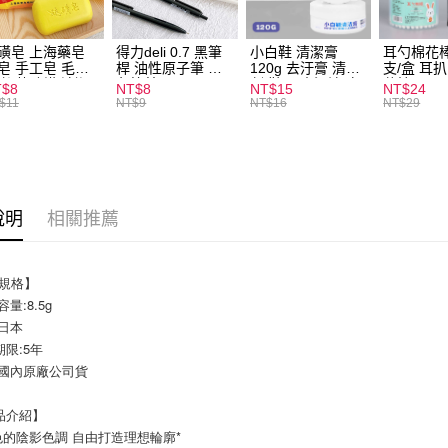
全家取貨
每筆NT$6
磺皂 上海藥皂
得力deli 0.7 黑筆
小白鞋 清潔膏
耳勺棉花棒
皂 手工皂 毛囊
桿 油性原子筆 黑
120g 去汙膏 清潔
支/盒 耳
付款後全
 抑菌除蟎 清潔
色筆芯 S304
劑 鞋子 去汙漬 白
花棒
T$8
NT$8
NT$15
NT$24
每筆NT$6
膚 去油去痘 寵
皮鞋 鞋油
$11
NT$9
NT$16
NT$29
皮膚病 狗狗貓咪
7-11取貨
每筆NT$6
付款後7-1
說明
相關推薦
每筆NT$6
宅配
品規格】
每筆NT$1
格/容量:8.5g
地:日本
保存期限:5年
 貨源:國內原廠公司貨
【商品介紹】
的陰影色調 自由打造理想輪廓*