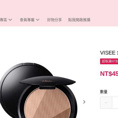
專區
會員專屬
好物分享
點我開啟推播
VISE
超取滿NT$
NT$4
數量