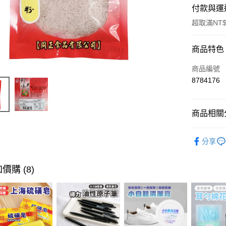
付款與運
超取滿NT$
付款方式
商品特色
信用卡一
商品編號
8784176
超商取貨
LINE Pay
商品相關分
Apple Pay
美味食品
分享
街口支付
悠遊付
價購 (8)
ATM付款
運送方式