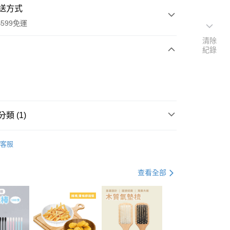
送方式
599免運
清除
紀錄
次付款
付款
類 (1)
罐頭食品/調味料
客服
查看全部