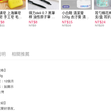
全家取貨
每筆NT$6
磺皂 上海藥皂
得力deli 0.7 黑筆
小白鞋 清潔膏
耳勺棉花棒
皂 手工皂 毛囊
桿 油性原子筆 黑
120g 去汙膏 清潔
支/盒 耳
付款後全
 抑菌除蟎 清潔
色筆芯 S304
劑 鞋子 去汙漬 白
花棒
T$8
NT$8
NT$15
NT$24
每筆NT$6
膚 去油去痘 寵
皮鞋 鞋油
$11
NT$9
NT$16
NT$29
皮膚病 狗狗貓咪
7-11取貨
每筆NT$6
付款後7-1
說明
相關推薦
每筆NT$6
宅配
規格】
每筆NT$1
0g
：12個月
示：如圖示
台灣
介紹】
芭樂好朋友。