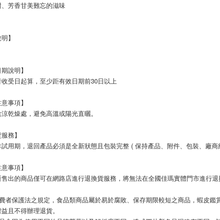
甜、芳香甘美難忘的滋味
說明】
日期說明】
者收受日起算，至少距有效日期前30日以上
注意事項】
陰涼乾燥處，避免高溫或陽光直曬。
貨服務】
試用期，退回產品必須是全新狀態且包裝完整 ( 保持產品、附件、包裝、廠商紙
注意事項】
所售出的商品僅可在網路店進行退換貨服務，將無法在全國佳瑪實體門市進行退
消費者保護法之規定，食品類商品屬於易於腐敗、保存期限較短之商品，蝦皮鑑
權益且不得辦理退貨。 