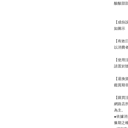
酸酸甜
【成份
如圖示
【有效
以消費
【使用
請置於
【退換
鑑賞期非
【購買
網路店
為主。
●依據
豫期之