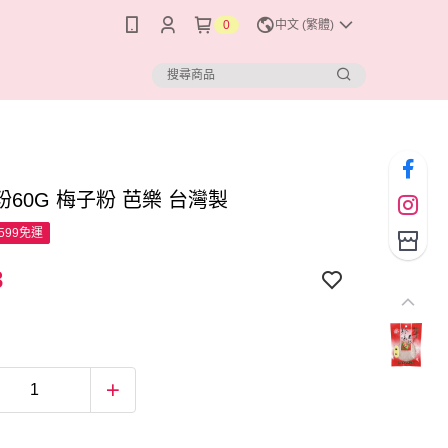
0
中文 (繁體)
60G 梅子粉 芭樂 台灣製
599免運
3