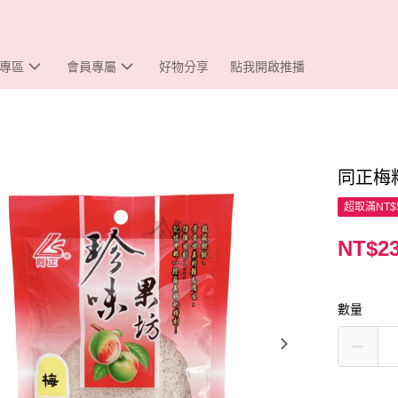
專區
會員專屬
好物分享
點我開啟推播
同正梅粉
超取滿NT$
NT$2
數量