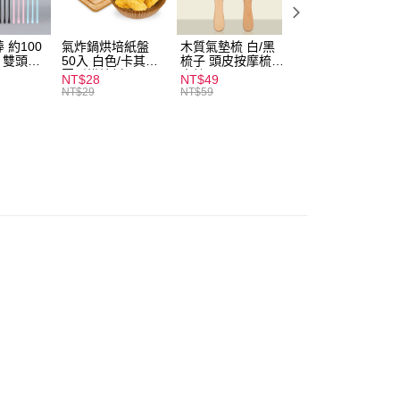
付款
0，滿NT$599(含以上)免運費
 約100
氣炸鍋烘培紙盤
木質氣墊梳 白/黑
素面船型襪 22-
扒 雙頭棉
50入 白色/卡其色
梳子 頭皮按摩梳
27cm 基本款 黑/
家取貨
圓形烘焙紙
木梳
灰/白 短襪 船襪 
NT$28
NT$49
NT$9
0，滿NT$599(含以上)免運費
襪 黑襪
NT$29
NT$59
付款
0，滿NT$599(含以上)免運費
1取貨
0，滿NT$599(含以上)免運費
20，滿NT$1,999(含以上)免運費