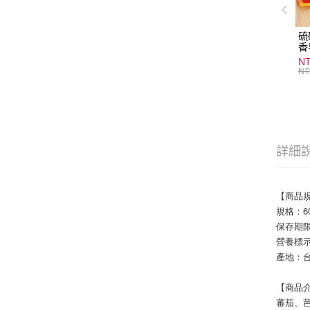
硫
香
炎
N
護
NT
物
詳細
【商品
規格：6
保存期限
營養標
產地：
【商品
蕃茄、