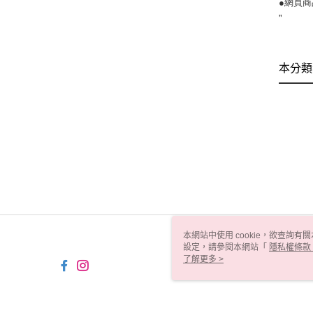
●網頁
"
本分類
本網站中使用 cookie，欲查詢有關
設定，請參閱本網站「
隱私權條款
使用 cookie。
了解更多 >