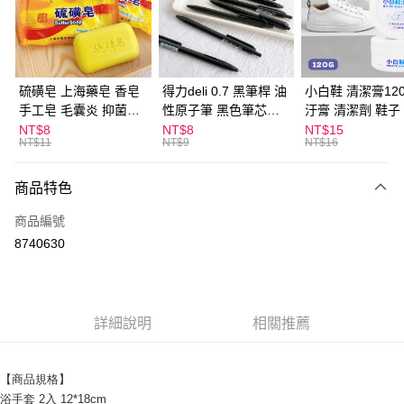
Apple Pay
街口支付
悠遊付
硫磺皂 上海藥皂 香皂
得力deli 0.7 黑筆桿 油
小白鞋 清潔膏120
手工皂 毛囊炎 抑菌除
性原子筆 黑色筆芯
汙膏 清潔劑 鞋子
ATM付款
蟎 清潔護膚 去油去痘
S304
漬 白皮鞋 鞋油
NT$8
NT$8
NT$15
NT$11
NT$9
NT$16
寵物皮膚病 狗狗貓咪
運送方式
商品特色
全家取貨付款
每筆NT$60，滿NT$599(含以上)免運費
商品編號
8740630
付款後全家取貨
每筆NT$60，滿NT$599(含以上)免運費
7-11取貨付款
詳細說明
相關推薦
每筆NT$60，滿NT$599(含以上)免運費
付款後7-11取貨
【商品規格】
每筆NT$60，滿NT$599(含以上)免運費
浴手套 2入 12*18cm