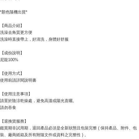
宅配
*顏色隨機出貨*
每筆NT$120，滿NT$1,999(含以上)免運費
【商品介紹】
洗澡去角質更方便
洗澡時直接帶上，好清洗，身體好舒服
【成份說明】
尼龍100%
【使用方式】
使用前請詳閱說明書
【使用注意事項】
請置於陰涼乾燥處，避免高溫或陽光直曬。
請勿吞食
【退換貨服務】
鑑賞期非試用期，退回產品必須是全新狀態且包裝完整 ( 保持產品、附件、包
裝、廠商紙箱及所有附隨文件或資料之完整性 ) 。