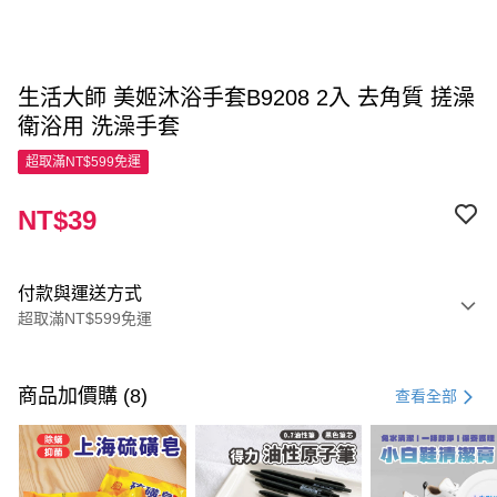
生活大師 美姬沐浴手套B9208 2入 去角質 搓澡
衛浴用 洗澡手套
超取滿NT$599免運
NT$39
付款與運送方式
超取滿NT$599免運
付款方式
信用卡一次付款
商品加價購 (8)
查看全部
超商取貨付款
LINE Pay