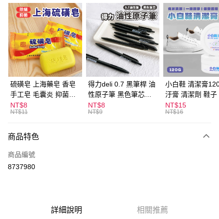
超商取貨付款
LINE Pay
Apple Pay
街口支付
悠遊付
硫磺皂 上海藥皂 香皂
得力deli 0.7 黑筆桿 油
小白鞋 清潔膏120
手工皂 毛囊炎 抑菌除
性原子筆 黑色筆芯
汙膏 清潔劑 鞋子
ATM付款
蟎 清潔護膚 去油去痘
S304
漬 白皮鞋 鞋油
NT$8
NT$8
NT$15
NT$11
NT$9
NT$16
寵物皮膚病 狗狗貓咪
運送方式
商品特色
全家取貨付款
每筆NT$60，滿NT$599(含以上)免運費
商品編號
8737980
付款後全家取貨
每筆NT$60，滿NT$599(含以上)免運費
7-11取貨付款
詳細說明
相關推薦
每筆NT$60，滿NT$599(含以上)免運費