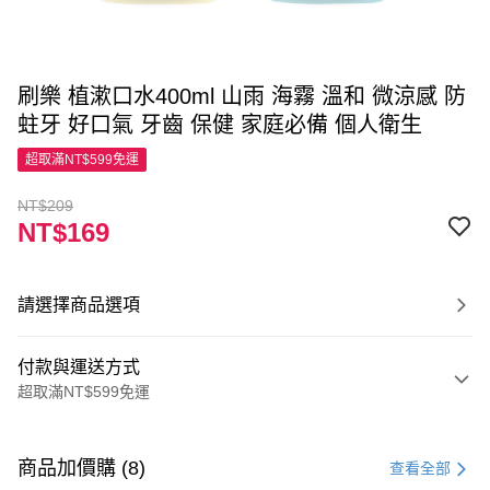
刷樂 植漱口水400ml 山雨 海霧 溫和 微涼感 防
蛀牙 好口氣 牙齒 保健 家庭必備 個人衛生
超取滿NT$599免運
NT$209
NT$169
請選擇商品選項
付款與運送方式
超取滿NT$599免運
付款方式
信用卡一次付款
商品加價購 (8)
查看全部