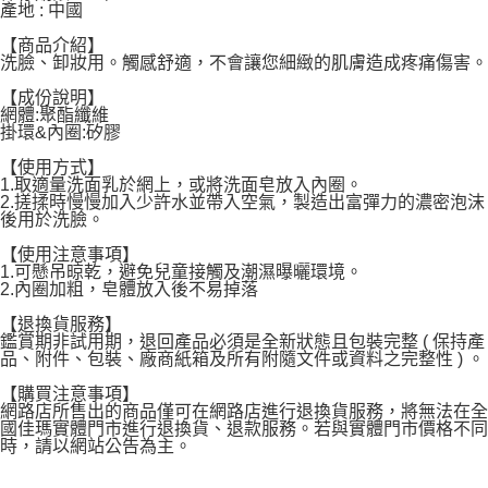
產地 : 中國
每筆NT$120，滿NT$1,999(含以上)免運費
【商品介紹】
洗臉、卸妝用。觸感舒適，不會讓您細緻的肌膚造成疼痛傷害。
【成份說明】
網體:聚酯纖維
掛環&內圈:矽膠
【使用方式】
1.取適量洗面乳於網上，或將洗面皂放入內圈。
2.搓揉時慢慢加入少許水並帶入空氣，製造出富彈力的濃密泡沫
後用於洗臉。
【使用注意事項】
1.可懸吊晾乾，避免兒童接觸及潮濕曝曬環境。
2.內圈加粗，皂體放入後不易掉落
【退換貨服務】
鑑賞期非試用期，退回產品必須是全新狀態且包裝完整 ( 保持產
品、附件、包裝、廠商紙箱及所有附隨文件或資料之完整性 ) 。
【購買注意事項】
網路店所售出的商品僅可在網路店進行退換貨服務，將無法在全
國佳瑪實體門市進行退換貨、退款服務。若與實體門市價格不同
時，請以網站公告為主。