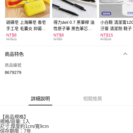
街口支付
悠遊付
硫磺皂 上海藥皂 香皂
得力deli 0.7 黑筆桿 油
小白鞋 清潔膏120
手工皂 毛囊炎 抑菌除
性原子筆 黑色筆芯
汙膏 清潔劑 鞋子
ATM付款
蟎 清潔護膚 去油去痘
S304
漬 白皮鞋 鞋油
NT$8
NT$8
NT$15
NT$11
NT$9
NT$16
寵物皮膚病 狗狗貓咪
運送方式
商品特色
全家取貨付款
每筆NT$60，滿NT$599(含以上)免運費
商品編號
8679279
付款後全家取貨
每筆NT$60，滿NT$599(含以上)免運費
7-11取貨付款
詳細說明
相關推薦
每筆NT$60，滿NT$599(含以上)免運費
付款後7-11取貨
【商品規格】
每筆NT$60，滿NT$599(含以上)免運費
規格/容量: 1入
尺寸:厚度約1cm/寬9cm
宅配
保存期限：7年