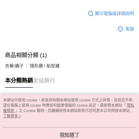
顯示電腦版詳細說明
客服
商品相關分類 (1)
衣著/襪子
隱形襪 / 船型襪
本分類熱銷
全站排行
本網站中使用 cookie，欲查詢有關本網站使用 cookie 方式之詳情，及若您不希
熱門標籤
望在電腦上使用 cookie 時應如何變更電腦的 cookie 設定，請參閱本網站「
隱私
權條款
」之 Cookie 聲明。您繼續使用本網站即表示您同意本公司得按本網站使
用條款之 Cookie 聲明使用 cookie。
了解更多 >
我知道了