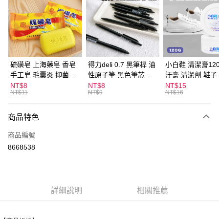
LINE Pay
Apple Pay
街口支付
悠遊付
硫磺皂 上海藥皂 香皂
得力deli 0.7 黑筆桿 油
小白鞋 清潔膏120
手工皂 毛囊炎 抑菌除
性原子筆 黑色筆芯
汙膏 清潔劑 鞋子
ATM付款
蟎 清潔護膚 去油去痘
S304
漬 白皮鞋 鞋油
NT$8
NT$8
NT$15
NT$11
NT$9
NT$16
寵物皮膚病 狗狗貓咪
運送方式
商品特色
全家取貨付款
每筆NT$60，滿NT$599(含以上)免運費
商品編號
8668538
付款後全家取貨
每筆NT$60，滿NT$599(含以上)免運費
7-11取貨付款
詳細說明
相關推薦
每筆NT$60，滿NT$599(含以上)免運費
付款後7-11取貨