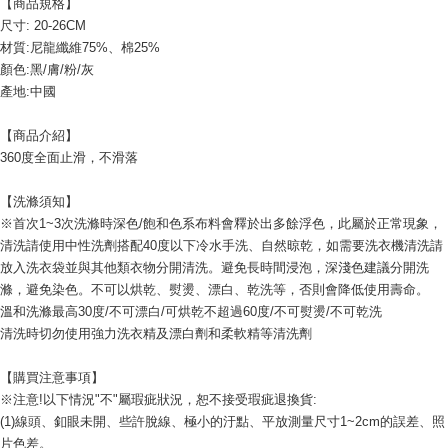
【商品規格】
每筆NT$60，滿NT$599(含以上)免運費
尺寸: 20-26CM
材質:尼龍纖維75%、棉25%
宅配
顏色:黑/膚/粉/灰
每筆NT$120，滿NT$1,999(含以上)免運費
產地:中國
【商品介紹】
360度全面止滑，不滑落
【洗滌須知】
※首次1~3次洗滌時深色/飽和色系布料會釋於出多餘浮色，此屬於正常現象，
清洗請使用中性洗劑搭配40度以下冷水手洗、自然晾乾，如需要洗衣機清洗請
放入洗衣袋並與其他類衣物分開清洗。避免長時間浸泡，深淺色建議分開洗
滌，避免染色。不可以烘乾、熨燙、漂白、乾洗等，否則會降低使用壽命。
溫和洗滌最高30度/不可漂白/可烘乾不超過60度/不可熨燙/不可乾洗
清洗時切勿使用強力洗衣精及漂白劑和柔軟精等清洗劑
【購買注意事項】
※注意!以下情況"不"屬瑕疵狀況，恕不接受瑕疵退換貨:
(1)線頭、釦眼未開、些許脫線、極小的汙點、平放測量尺寸1~2cm的誤差、照
片色差。