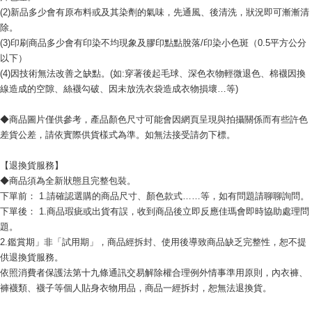
(2)新品多少會有原布料或及其染劑的氣味，先通風、後清洗，狀況即可漸漸清
除。
(3)印刷商品多少會有印染不均現象及膠印點點脫落/印染小色斑（0.5平方公分
以下）
(4)因技術無法改善之缺點。(如:穿著後起毛球、深色衣物輕微退色、棉襪因換
線造成的空隙、絲襪勾破、因未放洗衣袋造成衣物損壞…等)
◆商品圖片僅供參考，產品顏色尺寸可能會因網頁呈現與拍攝關係而有些許色
差貨公差，請依實際供貨樣式為準。如無法接受請勿下標。
【退換貨服務】
◆商品須為全新狀態且完整包裝。
下單前： 1.請確認選購的商品尺寸、顏色款式……等，如有問題請聊聊詢問。
下單後： 1.商品瑕疵或出貨有誤，收到商品後立即反應佳瑪會即時協助處理問
題。
2.鑑賞期」非「試用期」，商品經拆封、使用後導致商品缺乏完整性，恕不提
供退換貨服務。
依照消費者保護法第十九條通訊交易解除權合理例外情事準用原則，內衣褲、
褲襪類、襪子等個人貼身衣物用品，商品一經拆封，恕無法退換貨。