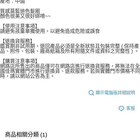
產地：中國
宅配
質感莫藍迪色髮圈
每筆NT$120，滿NT$1,999(含以上)免運費
顏色很美又很好綁唷~~
【使用注意事項】
請避免孩童單獨使用，以避免造成危險或誤食
【退換貨服務】
鑑賞期非試用期，退回產品必須是全新狀態且包裝完整 ( 保持產
品、附件、包裝、廠商紙箱及所有附隨文件或資料之完整性 ) 。
【購買注意事項】
網路店所售出的商品僅可在網路店進行退換貨服務，將無法在全
國佳瑪實體門市進行退換貨、退款服務。若與實體門市價格不同
時，請以網站公告為主。
顯示電腦版詳細說明
客服
商品相關分類 (1)