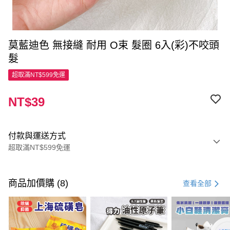
莫藍迪色 無接縫 耐用 O束 髮圈 6入(彩)不咬頭
髮
超取滿NT$599免運
NT$39
付款與運送方式
超取滿NT$599免運
付款方式
信用卡一次付款
商品加價購 (8)
查看全部
超商取貨付款
LINE Pay