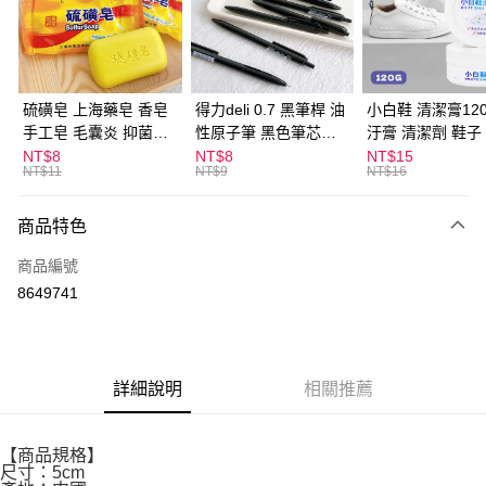
Apple Pay
街口支付
悠遊付
硫磺皂 上海藥皂 香皂
得力deli 0.7 黑筆桿 油
小白鞋 清潔膏120
手工皂 毛囊炎 抑菌除
性原子筆 黑色筆芯
汙膏 清潔劑 鞋子
ATM付款
蟎 清潔護膚 去油去痘
S304
漬 白皮鞋 鞋油
NT$8
NT$8
NT$15
NT$11
NT$9
NT$16
寵物皮膚病 狗狗貓咪
運送方式
商品特色
全家取貨付款
每筆NT$60，滿NT$599(含以上)免運費
商品編號
8649741
付款後全家取貨
每筆NT$60，滿NT$599(含以上)免運費
7-11取貨付款
詳細說明
相關推薦
每筆NT$60，滿NT$599(含以上)免運費
付款後7-11取貨
【商品規格】
每筆NT$60，滿NT$599(含以上)免運費
尺寸：5cm