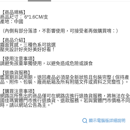
付款後7-11取貨
【商品規格】
每筆NT$60，滿NT$599(含以上)免運費
商品尺寸： 6*1.6CM/支
產地：中國
宅配
（內側有部分落漆，不影響使用，可接受者再做購買唷：）
每筆NT$120，滿NT$1,999(含以上)免運費
【商品介紹】
霧面質感，三種色系可挑選
壓夾設計好夾好美好好看！
【使用注意事項】
請避免孩童單獨使用，以避免造成危險或誤食
【退換貨服務】
鑑賞期非試用期，退回產品必須是全新狀態且包裝完整 ( 保持產
品、附件、包裝、廠商紙箱及所有附隨文件或資料之完整性 ) 。
【購買注意事項】
網路店所售出的商品僅可在網路店進行退換貨服務，將無法在全
國佳瑪實體門市進行退換貨、退款服務。若與實體門市價格不同
時，請以網站公告為主。"
顯示電腦版詳細說明