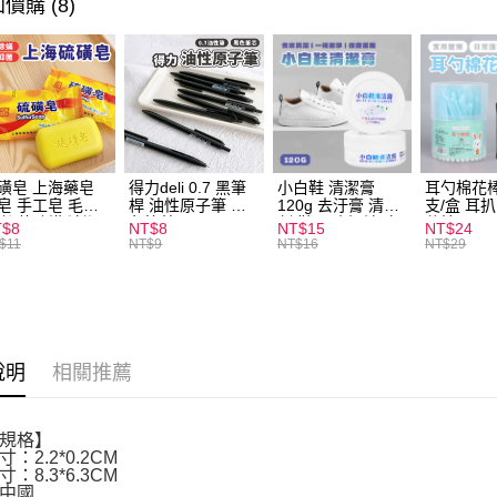
價購 (8)
ATM付款
運送方式
全家取貨
每筆NT$6
磺皂 上海藥皂
得力deli 0.7 黑筆
小白鞋 清潔膏
耳勺棉花棒
皂 手工皂 毛囊
桿 油性原子筆 黑
120g 去汙膏 清潔
支/盒 耳
付款後全
 抑菌除蟎 清潔
色筆芯 S304
劑 鞋子 去汙漬 白
花棒
T$8
NT$8
NT$15
NT$24
每筆NT$6
膚 去油去痘 寵
皮鞋 鞋油
$11
NT$9
NT$16
NT$29
皮膚病 狗狗貓咪
7-11取貨
每筆NT$6
付款後7-1
說明
相關推薦
每筆NT$6
宅配
規格】
每筆NT$1
：2.2*0.2CM
：8.3*6.3CM
中國