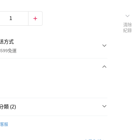
清除
紀錄
送方式
599免運
次付款
付款
類 (2)
髮飾
客服
享賣
漂釀髮飾