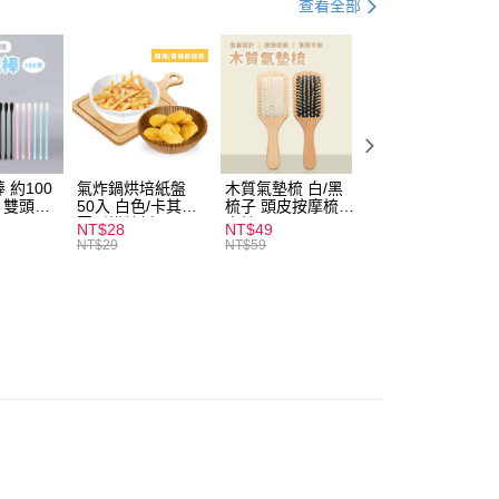
查看全部
付款
0，滿NT$599(含以上)免運費
 約100
氣炸鍋烘培紙盤
木質氣墊梳 白/黑
素面船型襪 22-
扒 雙頭棉
50入 白色/卡其色
梳子 頭皮按摩梳
27cm 基本款 黑/
家取貨
圓形烘焙紙
木梳
灰/白 短襪 船襪 
NT$28
NT$49
NT$9
0，滿NT$599(含以上)免運費
襪 黑襪
NT$29
NT$59
付款
0，滿NT$599(含以上)免運費
1取貨
0，滿NT$599(含以上)免運費
20，滿NT$1,999(含以上)免運費