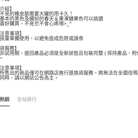
介紹】
不見的橡皮筋需要大罐的用卡久！
基本的黑色及繽紛的春天＆果凍糖果色可以挑選
喜好購買，不見也不會心疼唷>_^
注意事項】
孩童單獨使用，以避免造成危險或誤食
貨服務】
非試用期，退回產品必須是全新狀態且包裝完整 ( 保持產品、
 。
注意事項】
所售出的商品僅可在網路店進行退換貨服務，將無法在全國佳瑪
同時，請以網站公告為主。
熱銷
全站排行