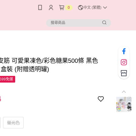
0
中文 (繁體)
皮筋 可愛果凍色/彩色糖果500條 黑色
條 盒裝 (附贈透明罐)
599免運
4
螢光色