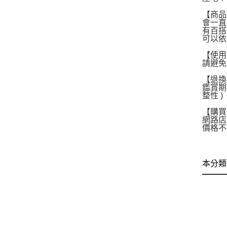
【商品
會一直
有百搭
可以依
【使用
請避免
【退換
鑑賞期
整性 )
【購買
網路店
價格不
本分類