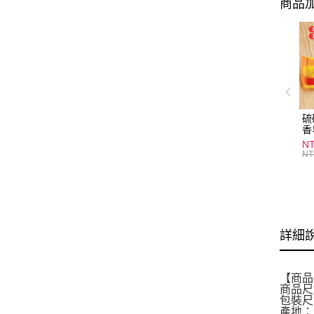
商品加
硫
香
炎
N
護
NT
物
詳細
【商品
商品尺寸
包裝尺寸
產地：