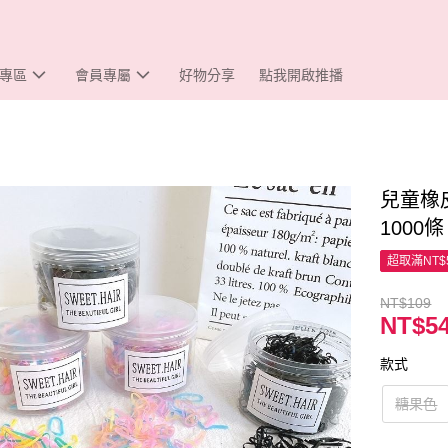
專區
會員專屬
好物分享
點我開啟推播
兒童橡
1000
超取滿NT$
NT$109
NT$5
款式
糖果色