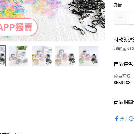
數量
付款與運
超取滿NT$
付款方式
商品特色
信用卡一
商品編號
8559963
超商取貨
LINE Pay
商品相關分
Apple Pay
時尚配件
分享
街口支付
｜APP獨
悠遊付