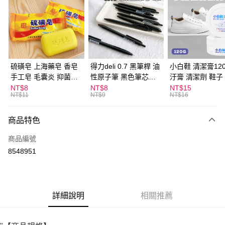
LINE Pay
Apple Pay
街口支付
悠遊付
硫磺皂 上海藥皂 香皂
得力deli 0.7 黑筆桿 油
小白鞋 清潔膏120
手工皂 毛囊炎 抑菌除
性原子筆 黑色筆芯
汙膏 清潔劑 鞋子
ATM付款
蟎 清潔護膚 去油去痘
S304
漬 白皮鞋 鞋油
NT$8
NT$8
NT$15
NT$11
NT$9
NT$16
寵物皮膚病 狗狗貓咪
運送方式
商品特色
全家取貨付款
每筆NT$60，滿NT$599(含以上)免運費
商品編號
8548951
付款後全家取貨
每筆NT$60，滿NT$599(含以上)免運費
7-11取貨付款
詳細說明
相關推薦
每筆NT$60，滿NT$599(含以上)免運費
付款後7-11取貨