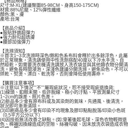
"【商品規格】
每筆NT$60，滿NT$599(含以上)免運費
尺寸:M-XL(建議臀圍85-98CM、身高150-175CM)
材質:88%尼龍、12%彈性纖維
宅配
顏色:黑、膚
產地:台灣
每筆NT$120，滿NT$1,999(含以上)免運費
【商品介紹】
●服貼舒適超彈力
●強力耐勾超透膚
●腰部加強彈力
【洗滌須知】
※首次1~3次洗滌時深色/飽和色系布料會釋於出多餘浮色，此屬
於正常現象，清洗請使用中性洗劑搭配40度以下冷水手洗、自
然晾乾，如需要洗衣機清洗請放入洗衣袋並與其他類衣物分開清
洗。避免長時間浸泡，深淺色建議分開洗滌，避免染色。不可以
烘乾、熨燙、漂白、乾洗等，否則會降低使用壽命。
【購買注意事項】
※注意!以下情況""不""屬瑕疵狀況，恕不接受瑕疵退換貨:
(1)線頭、釦眼未開、些許脫線、極小的汙點、平放測量尺寸
1~2cm的誤差、照片色差。
(2)新品多少會有原布料或及其染劑的氣味，先通風、後清洗，
狀況即可漸漸清除。
(3)印刷商品多少會有印染不均現象及膠印點點脫落/印染小色斑
（0.5平方公分以下）
(4)因技術無法改善之缺點。(如:穿著後起毛球、深色衣物輕微退
色、棉襪因換線造成的空隙、絲襪勾破、因未放洗衣袋造成衣物