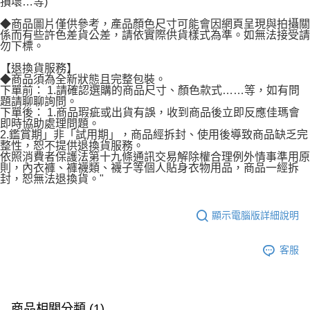
損壞…等)
◆商品圖片僅供參考，產品顏色尺寸可能會因網頁呈現與拍攝關
係而有些許色差貨公差，請依實際供貨樣式為準。如無法接受請
勿下標。
【退換貨服務】
◆商品須為全新狀態且完整包裝。
下單前： 1.請確認選購的商品尺寸、顏色款式……等，如有問
題請聊聊詢問。
下單後： 1.商品瑕疵或出貨有誤，收到商品後立即反應佳瑪會
即時協助處理問題。
2.鑑賞期」非「試用期」，商品經拆封、使用後導致商品缺乏完
整性，恕不提供退換貨服務。
依照消費者保護法第十九條通訊交易解除權合理例外情事準用原
則，內衣褲、褲襪類、襪子等個人貼身衣物用品，商品一經拆
封，恕無法退換貨。"
顯示電腦版詳細說明
客服
商品相關分類 (1)