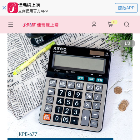
佳瑪線上購
開啟APP
立刻使用官方APP
0
1
/
3