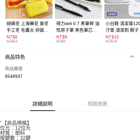
街口支付
悠遊付
硫磺皂 上海藥皂 香皂
得力deli 0.7 黑筆桿 油
小白鞋 清潔膏120
手工皂 毛囊炎 抑菌除
性原子筆 黑色筆芯
汙膏 清潔劑 鞋子
ATM付款
蟎 清潔護膚 去油去痘
S304
漬 白皮鞋 鞋油
NT$8
NT$8
NT$15
NT$11
NT$9
NT$16
寵物皮膚病 狗狗貓咪
運送方式
商品特色
全家取貨付款
每筆NT$60，滿NT$599(含以上)免運費
商品編號
8548937
付款後全家取貨
每筆NT$60，滿NT$599(含以上)免運費
7-11取貨付款
詳細說明
相關推薦
每筆NT$60，滿NT$599(含以上)免運費
付款後7-11取貨
"【商品規格】
每筆NT$60，滿NT$599(含以上)免運費
位元：12位元
材質：塑料
宅配
按鍵數：32鍵