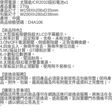
使用電源：太陽能/CR2032鈕扣電池x1
每筆NT$120，滿NT$1,999(含以上)免運費
產品重量：270g
產品尺寸：W158Xh206xD35mm
包裝尺寸：W200Xh280xD38mm
產地：中國
商品檢驗號碼：D4A106
【商品特色】
1.大型面板按鍵與超大LCD字幕顯示。
2.稅率計算：設定稅率、含稅、未稅功能。
3.ON/OFF電源開關、倒退刪除鍵、正負值轉換鍵。
4.四捨五入、無條件捨去、無條件進位功能。
5.MU損益計算、GT總和計算。
6.小數點位數選擇。
7.金屬面板，堅固耐用。
8.太陽能/鈕扣電池雙重電源。
9.厚板設計與止滑腳墊，使用時不易移位。
【退換貨服務】
鑑賞期非試用期，退回產品必須是全新狀態且包裝完整 ( 保持產
品、附件、包裝、廠商紙箱及所有附隨文件或資料之完整性 ) 。
【購買注意事項】
網路店所售出的商品僅可在網路店進行退換貨服務，將無法在全
國佳瑪實體門市進行退換貨、退款服務。若與實體門市價格不同
時，請以網站公告為主。
"