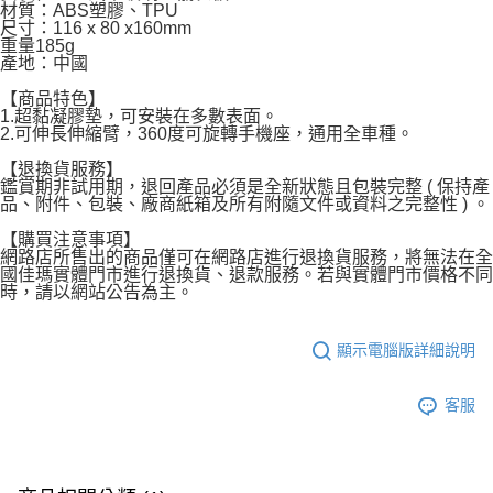
材質：ABS塑膠、TPU
每筆NT$120，滿NT$1,999(含以上)免運費
尺寸：116 x 80 x160mm
重量185g
產地：中國
【商品特色】
1.超黏凝膠墊，可安裝在多數表面。
2.可伸長伸縮臂，360度可旋轉手機座，通用全車種。
【退換貨服務】
鑑賞期非試用期，退回產品必須是全新狀態且包裝完整 ( 保持產
品、附件、包裝、廠商紙箱及所有附隨文件或資料之完整性 ) 。
【購買注意事項】
網路店所售出的商品僅可在網路店進行退換貨服務，將無法在全
國佳瑪實體門市進行退換貨、退款服務。若與實體門市價格不同
時，請以網站公告為主。
顯示電腦版詳細說明
客服