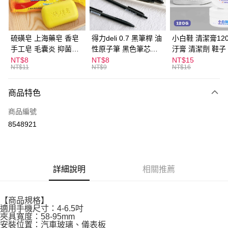
街口支付
悠遊付
硫磺皂 上海藥皂 香皂
得力deli 0.7 黑筆桿 油
小白鞋 清潔膏120
手工皂 毛囊炎 抑菌除
性原子筆 黑色筆芯
汙膏 清潔劑 鞋子
ATM付款
蟎 清潔護膚 去油去痘
S304
漬 白皮鞋 鞋油
NT$8
NT$8
NT$15
NT$11
NT$9
NT$16
寵物皮膚病 狗狗貓咪
運送方式
商品特色
全家取貨付款
每筆NT$60，滿NT$599(含以上)免運費
商品編號
8548921
付款後全家取貨
每筆NT$60，滿NT$599(含以上)免運費
7-11取貨付款
詳細說明
相關推薦
每筆NT$60，滿NT$599(含以上)免運費
付款後7-11取貨
【商品規格】
每筆NT$60，滿NT$599(含以上)免運費
適用手機尺寸：4-6.5吋
夾具寬度：58-95mm
宅配
安裝位置：汽車玻璃、儀表板