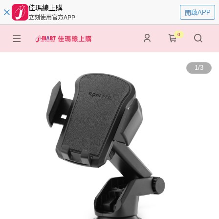
佳瑪線上購
開啟APP
立刻使用官方APP
0
1
/
3