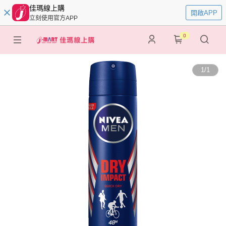
佳瑪線上購
開啟APP
立刻使用官方APP
0
1
/
1