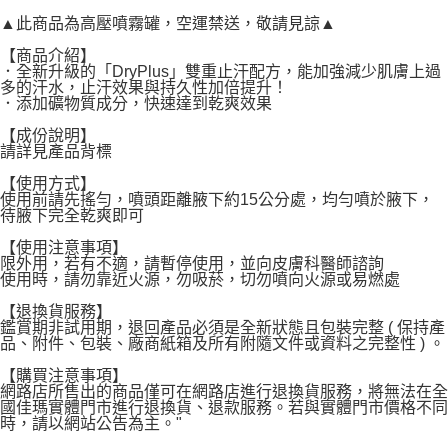
宅配
▲此商品為高壓噴霧罐，空運禁送，敬請見諒▲
每筆NT$120，滿NT$1,999(含以上)免運費
【商品介紹】
．全新升級的「DryPlus」雙重止汗配方，能加強減少肌膚上過
多的汗水，止汗效果與持久性加倍提升！
．添加礦物質成分，快速達到乾爽效果
【成份說明】
請詳見產品背標
【使用方式】
使用前請先搖勻，噴頭距離腋下約15公分處，均勻噴於腋下，
待腋下完全乾爽即可
【使用注意事項】
限外用，若有不適，請暫停使用，並向皮膚科醫師諮詢
使用時，請勿靠近火源，勿吸菸，切勿噴向火源或易燃處
【退換貨服務】
鑑賞期非試用期，退回產品必須是全新狀態且包裝完整 ( 保持產
品、附件、包裝、廠商紙箱及所有附隨文件或資料之完整性 ) 。
【購買注意事項】
網路店所售出的商品僅可在網路店進行退換貨服務，將無法在全
國佳瑪實體門市進行退換貨、退款服務。若與實體門市價格不同
時，請以網站公告為主。"