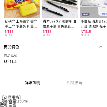
Apple Pay
街口支付
悠遊付
硫磺皂 上海藥皂 香皂
得力deli 0.7 黑筆桿 油
小白鞋 清潔膏120
手工皂 毛囊炎 抑菌除
性原子筆 黑色筆芯
汙膏 清潔劑 鞋子
ATM付款
蟎 清潔護膚 去油去痘
S304
漬 白皮鞋 鞋油
NT$8
NT$8
NT$15
NT$11
NT$9
NT$16
寵物皮膚病 狗狗貓咪
運送方式
商品特色
全家取貨付款
每筆NT$60，滿NT$599(含以上)免運費
商品編號
8547111
付款後全家取貨
每筆NT$60，滿NT$599(含以上)免運費
7-11取貨付款
詳細說明
相關推薦
每筆NT$60，滿NT$599(含以上)免運費
付款後7-11取貨
【商品規格】
每筆NT$60，滿NT$599(含以上)免運費
規格/容量:150ml
產地:泰國