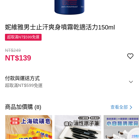
妮維雅男士止汗爽身噴霧乾適活力150ml
超取滿NT$599免運
NT$249
NT$139
付款與運送方式
超取滿NT$599免運
付款方式
信用卡一次付款
商品加價購 (8)
查看全部
超商取貨付款
LINE Pay