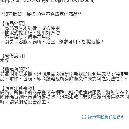
規格/容量：20x20cm/張 120抽/包(20x18x6cm)
宅配
**超商取貨，最多10包不合購其他商品**
每筆NT$120，滿NT$1,999(含以上)免運費
【商品介紹】
－高品質原木紙漿，安心使用
－抽取式擦手紙，使用好方便
－不易掉屑，擦手不易破
－廚房、客廳、廁所、浴室...隨處可用，想擦就擦！
【成份說明】
木漿
【退換貨服務】
鑑賞期非試用期，退回產品必須是全新狀態且包裝完整 ( 保持產
品、附件、包裝、廠商紙箱及所有附隨文件或資料之完整性 ) 。
【購買注意事項】
網路店所售出的商品僅可在網路店進行退換貨服務，將無法在全
國佳瑪實體門市進行退換貨、退款服務。若與實體門市價格不同
時，請以網站公告為主。
顯示電腦版詳細說明