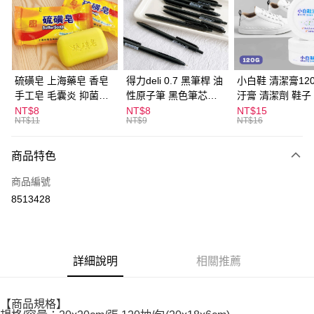
Apple Pay
街口支付
悠遊付
硫磺皂 上海藥皂 香皂
得力deli 0.7 黑筆桿 油
小白鞋 清潔膏120
手工皂 毛囊炎 抑菌除
性原子筆 黑色筆芯
汙膏 清潔劑 鞋子
ATM付款
蟎 清潔護膚 去油去痘
S304
漬 白皮鞋 鞋油
NT$8
NT$8
NT$15
NT$11
NT$9
NT$16
寵物皮膚病 狗狗貓咪
運送方式
商品特色
全家取貨付款
每筆NT$60，滿NT$599(含以上)免運費
商品編號
8513428
付款後全家取貨
每筆NT$60，滿NT$599(含以上)免運費
7-11取貨付款
詳細說明
相關推薦
每筆NT$60，滿NT$599(含以上)免運費
付款後7-11取貨
【商品規格】
每筆NT$60，滿NT$599(含以上)免運費