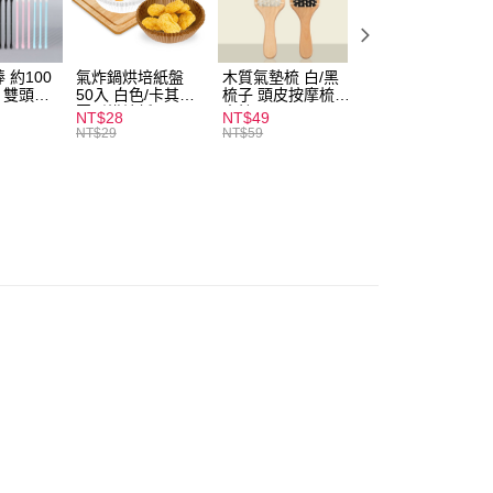
20，滿NT$1,999(含以上)免運費
 約100
氣炸鍋烘培紙盤
木質氣墊梳 白/黑
素面船型襪 22-
扒 雙頭棉
50入 白色/卡其色
梳子 頭皮按摩梳
27cm 基本款 黑/
圓形烘焙紙
木梳
灰/白 短襪 船襪 
NT$28
NT$49
NT$9
襪 黑襪
NT$29
NT$59