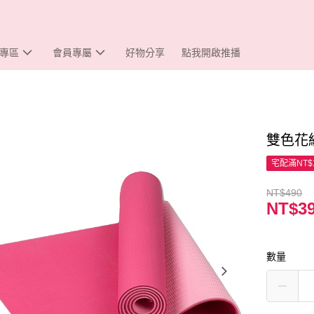
專區
會員專屬
好物分享
點我開啟推播
雙色花紋
宅配滿NT$
NT$490
NT$3
數量