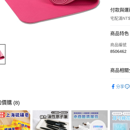
付款與運
宅配滿NT$
付款方式
商品特色
信用卡一
商品編號
8506462
LINE Pay
Apple Pay
商品相關分
街口支付
運動生活
分享
悠遊付
ATM付款
價購 (8)
運送方式
宅配