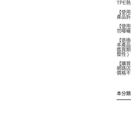
TPE
【使用
產品拆
【使用
勿曝曬
【退換
本產品
鑑賞期
整性 )
【購買
網路店
價格不
本分類