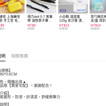
每筆NT$1
磺皂 上海藥皂
得力deli 0.7 黑筆
小白鞋 清潔膏
耳勺棉花棒
皂 手工皂 毛囊
桿 油性原子筆 黑
120g 去汙膏 清潔
支/盒 耳
 抑菌除蟎 清潔
色筆芯 S304
劑 鞋子 去汙漬 白
花棒
T$8
NT$8
NT$15
NT$24
膚 去油去痘 寵
皮鞋 鞋油
$11
NT$9
NT$16
NT$29
皮膚病 狗狗貓咪
說明
相關推薦
品規格】
80*0.6CM
色，隨機出貨▲
品限【賣家宅配】。謝謝配合！
介紹】
易變形，防滑，好清潔，舒緩衝擊力
說明】