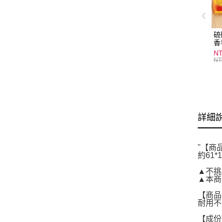
硫
香
炎
N
護
NT
物
詳細
"【商
約61*1
▲不挑
▲本商
【商品
耐用不
【成份