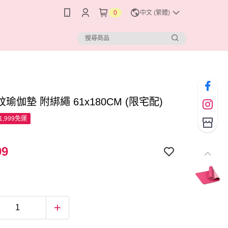
0
中文 (繁體)
瑜伽墊 附綁繩 61x180CM (限宅配)
1,999免運
99