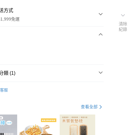
送方式
1,999免運
清除
紀錄
次付款
類 (1)
客服
查看全部