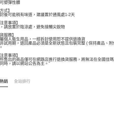
熱可塑彈性體
方式】
封後可能稍有味道，建議置於通風處1-2天
注意事項】
，請放置於陰涼處，避免接觸尖銳物
貨服務】
屬個人衛生用品，一經拆封使用恕不提供退換貨
非試用期，退回產品必須是全新狀態且包裝完整 ( 保持產品、
 。
注意事項】
所售出的商品僅可在網路店進行退換貨服務，將無法在全國佳瑪
同時，請以網站公告為主。"
熱銷
全站排行