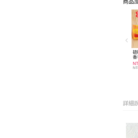
商品加
硫
香
炎
N
護
NT
物
詳細