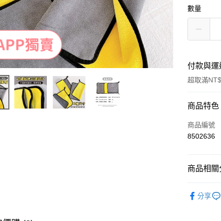
數量
付款與運
超取滿NT$
付款方式
商品特色
信用卡一
商品編號
8502636
超商取貨
LINE Pay
商品相關分
Apple Pay
居家清潔
分享
街口支付
｜APP獨
悠遊付