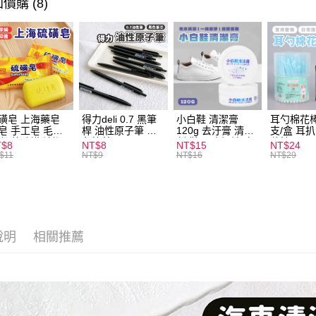
價購 (8)
ATM付款
運送方式
全家取貨
每筆NT$6
磺皂 上海藥皂
得力deli 0.7 黑筆
小白鞋 清潔膏
耳勺棉花棒
皂 手工皂 毛囊
桿 油性原子筆 黑
120g 去汙膏 清潔
支/盒 耳
付款後全
 抑菌除蟎 清潔
色筆芯 S304
劑 鞋子 去汙漬 白
花棒
T$8
NT$8
NT$15
NT$24
每筆NT$6
膚 去油去痘 寵
皮鞋 鞋油
$11
NT$9
NT$16
NT$29
皮膚病 狗狗貓咪
7-11取貨
每筆NT$6
付款後7-1
說明
相關推薦
每筆NT$6
宅配
每筆NT$1