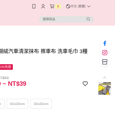
0
中文 (繁體)
瑚絨汽車清潔抹布 擦車布 洗車毛巾 3種
599免運
NT$59
 ~ NT$39
m
60x30cm
30x30cm