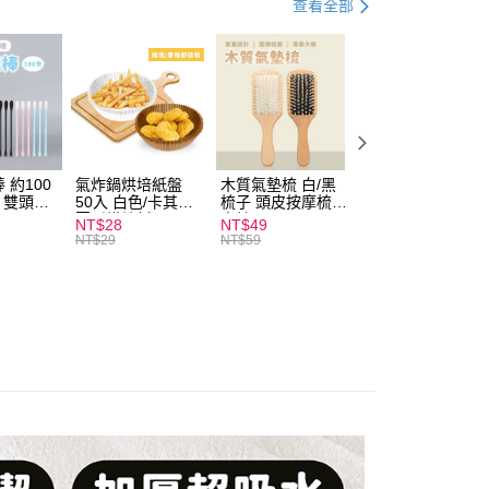
查看全部
付款
0，滿NT$599(含以上)免運費
 約100
氣炸鍋烘培紙盤
木質氣墊梳 白/黑
素面船型襪 22-
扒 雙頭棉
50入 白色/卡其色
梳子 頭皮按摩梳
27cm 基本款 黑/
家取貨
圓形烘焙紙
木梳
灰/白 短襪 船襪 
NT$28
NT$49
NT$9
0，滿NT$599(含以上)免運費
襪 黑襪
NT$29
NT$59
付款
0，滿NT$599(含以上)免運費
1取貨
0，滿NT$599(含以上)免運費
20，滿NT$1,999(含以上)免運費