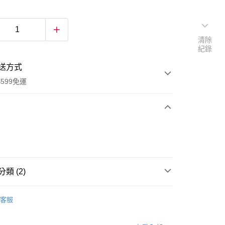
清除
紀錄
送方式
599免運
次付款
付款
類 (2)
清潔工具
客服
享賣
居家用品