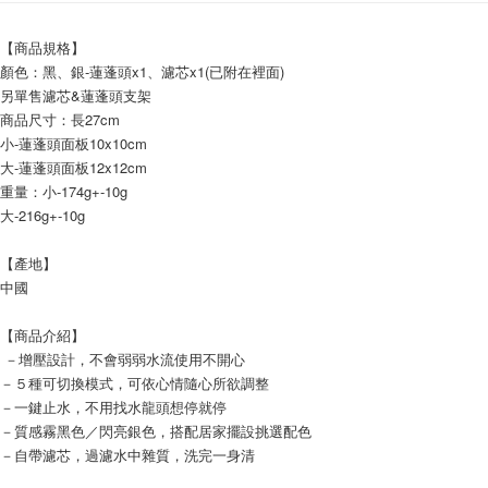
付款後7-11取貨
【商品規格】
NT$60/order | Free shipping on orders of NT$599 or more
顏色：黑、銀-蓮蓬頭x1、濾芯x1(已附在裡面)
宅配
另單售濾芯&蓮蓬頭支架
商品尺寸：長27cm 
NT$120/order | Free shipping on orders of NT$1,999 or more
小-蓮蓬頭面板10x10cm
大-蓮蓬頭面板12x12cm
重量：小-174g+-10g
大-216g+-10g
【產地】
中國
【商品介紹】
 －增壓設計，不會弱弱水流使用不開心
－５種可切換模式，可依心情隨心所欲調整
－一鍵止水，不用找水龍頭想停就停
－質感霧黑色／閃亮銀色，搭配居家擺設挑選配色
－自帶濾芯，過濾水中雜質，洗完一身清