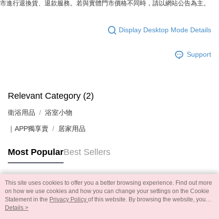
市進行退換貨、退款服務。若與實體門市價格不同時，請以網站公告為主。
Display Desktop Mode Details
Support
Relevant Category (2)
衛浴用品
浴室小物
｜APP獨享賣
居家用品
Most Popular
Best Sellers
This site uses cookies to offer you a better browsing experience. Find out more
Popular Tags
on how we use cookies and how you can change your settings on the Cookie
Statement in the
Privacy Policy
of this website. By browsing the website, you
agree to our use of cookies as described in our Cookie Statement.
Details >