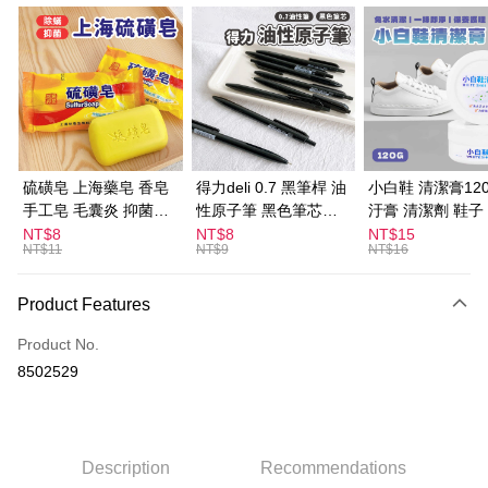
Convenience Store Pickup and Pay
LINE Pay
Apple Pay
JKOPAY
Easy Wallet
硫磺皂 上海藥皂 香皂
得力deli 0.7 黑筆桿 油
小白鞋 清潔膏120
手工皂 毛囊炎 抑菌除
性原子筆 黑色筆芯
汙膏 清潔劑 鞋子
ATM Transfer
蟎 清潔護膚 去油去痘
S304
漬 白皮鞋 鞋油
NT$8
NT$8
NT$15
NT$11
NT$9
NT$16
寵物皮膚病 狗狗貓咪
Shipping Method
全家取貨付款
Product Features
NT$60/order | Free shipping on orders of NT$599 or more
Product No.
付款後全家取貨
8502529
NT$60/order | Free shipping on orders of NT$599 or more
7-11取貨付款
NT$60/order | Free shipping on orders of NT$599 or more
Description
Recommendations