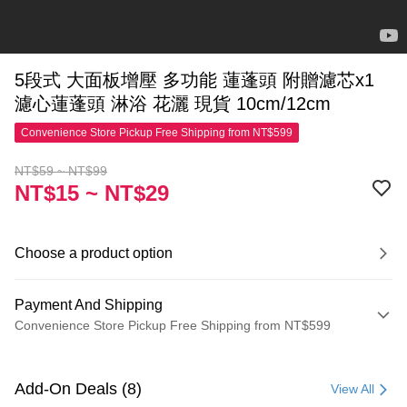
5段式 大面板增壓 多功能 蓮蓬頭 附贈濾芯x1
濾心蓮蓬頭 淋浴 花灑 現貨 10cm/12cm
Convenience Store Pickup Free Shipping from NT$599
NT$59 ~ NT$99
NT$15 ~ NT$29
Choose a product option
Payment And Shipping
Convenience Store Pickup Free Shipping from NT$599
Payment Method
Credit Card (Full Payment)
Add-On Deals (8)
View All