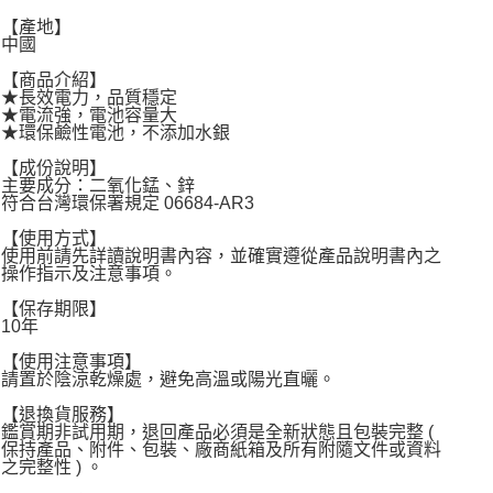
宅配
【產地】
每筆NT$120，滿NT$1,999(含以上)免運費
中國
【商品介紹】
★長效電力，品質穩定
★電流強，電池容量大
★環保鹼性電池，不添加水銀
【成份說明】
主要成分：二氧化錳、鋅
符合台灣環保署規定 06684-AR3
【使用方式】
使用前請先詳讀說明書內容，並確實遵從產品說明書內之
操作指示及注意事項。
【保存期限】
10年
【使用注意事項】
請置於陰涼乾燥處，避免高溫或陽光直曬。
【退換貨服務】
鑑賞期非試用期，退回產品必須是全新狀態且包裝完整 (
保持產品、附件、包裝、廠商紙箱及所有附隨文件或資料
之完整性 ) 。