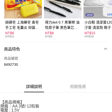
Apple Pay
街口支付
悠遊付
硫磺皂 上海藥皂 香皂
得力deli 0.7 黑筆桿 油
小白鞋 清潔膏120
手工皂 毛囊炎 抑菌除
性原子筆 黑色筆芯
汙膏 清潔劑 鞋子
ATM付款
蟎 清潔護膚 去油去痘
S304
漬 白皮鞋 鞋油
NT$8
NT$8
NT$15
NT$11
NT$9
NT$16
寵物皮膚病 狗狗貓咪
運送方式
商品特色
全家取貨付款
每筆NT$60，滿NT$599(含以上)免運費
商品編號
8492730
付款後全家取貨
每筆NT$60，滿NT$599(含以上)免運費
7-11取貨付款
詳細說明
相關推薦
每筆NT$60，滿NT$599(含以上)免運費
付款後7-11取貨
【商品規格】
每筆NT$60，滿NT$599(含以上)免運費
規格：AA 3號/ 12粒裝
電壓 : 1.5V