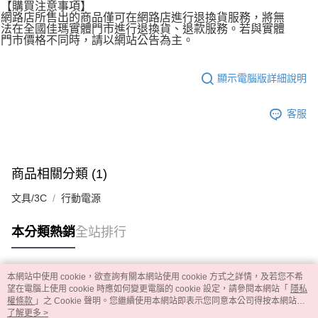
【購買注意事項】
網路店所售出的商品僅可在網路店進行退換貨服務，將無
法在全國佳瑪實體門市進行退換貨、退款服務。若與實體
門市價格不同時，請以網站公告為主。
顯示電腦版詳細說明
客服
商品相關分類 (1)
文具/3C
行動電源
本分類熱銷
全站排行
本網站中使用 cookie，欲查詢有關本網站使用 cookie 方式之詳情，及若您不希
熱門標籤
望在電腦上使用 cookie 時應如何變更電腦的 cookie 設定，請參閱本網站「
隱私
權條款
」之 Cookie 聲明。您繼續使用本網站即表示您同意本公司得按本網站使
用條款之 Cookie 聲明使用 cookie。
了解更多 >