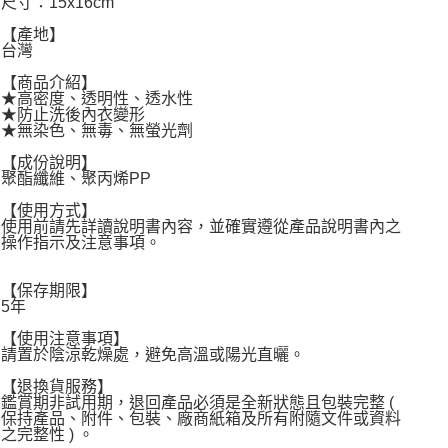
尺寸：15x16cm
宅配
【產地】
每筆NT$120，滿NT$1,999(含以上)免運費
台灣
【商品介紹】
★高密度、透明性、透水性
★防止洗後內衣變形
★無染色、無毒、無螢光劑
【成份說明】
聚酯纖維、聚丙烯PP
【使用方式】
使用前請先詳讀說明書內容，並確實遵從產品說明書內之
操作指示及注意事項。
【保存期限】
5年
【使用注意事項】
請置於陰涼乾燥處，避免高溫或陽光直曬。
【退換貨服務】
鑑賞期非試用期，退回產品必須是全新狀態且包裝完整 (
保持產品、附件、包裝、廠商紙箱及所有附隨文件或資料
之完整性 ) 。