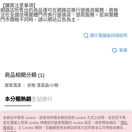
【購買注意事項】
網路店所售出的商品僅可在網路店進行退換貨服務，將無
法在全國佳瑪實體門市進行退換貨、退款服務。若與實體
門市價格不同時，請以網站公告為主。
顯示電腦版詳細說明
客服
商品相關分類 (1)
居家清潔
衣物 清潔品/小物
本分類熱銷
全站排行
本網站中使用 cookie，欲查詢有關本網站使用 cookie 方式之詳情，及若您不希
熱門標籤
望在電腦上使用 cookie 時應如何變更電腦的 cookie 設定，請參閱本網站「
隱私
權條款
」之 Cookie 聲明。您繼續使用本網站即表示您同意本公司得按本網站使