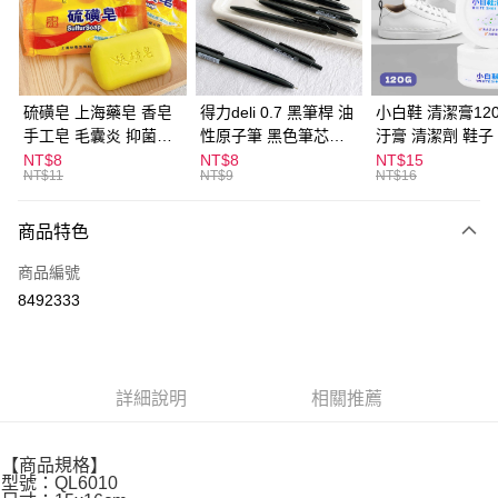
Apple Pay
街口支付
悠遊付
硫磺皂 上海藥皂 香皂
得力deli 0.7 黑筆桿 油
小白鞋 清潔膏120
手工皂 毛囊炎 抑菌除
性原子筆 黑色筆芯
汙膏 清潔劑 鞋子
ATM付款
蟎 清潔護膚 去油去痘
S304
漬 白皮鞋 鞋油
NT$8
NT$8
NT$15
NT$11
NT$9
NT$16
寵物皮膚病 狗狗貓咪
運送方式
商品特色
全家取貨付款
每筆NT$60，滿NT$599(含以上)免運費
商品編號
8492333
付款後全家取貨
每筆NT$60，滿NT$599(含以上)免運費
7-11取貨付款
詳細說明
相關推薦
每筆NT$60，滿NT$599(含以上)免運費
付款後7-11取貨
【商品規格】
每筆NT$60，滿NT$599(含以上)免運費
型號：QL6010