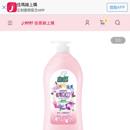
佳瑪線上購
開啟APP
立刻使用官方APP
0
1
/
1