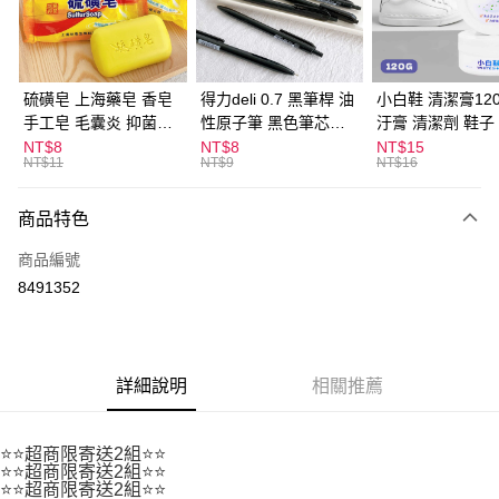
Apple Pay
街口支付
悠遊付
硫磺皂 上海藥皂 香皂
得力deli 0.7 黑筆桿 油
小白鞋 清潔膏120
手工皂 毛囊炎 抑菌除
性原子筆 黑色筆芯
汙膏 清潔劑 鞋子
ATM付款
蟎 清潔護膚 去油去痘
S304
漬 白皮鞋 鞋油
NT$8
NT$8
NT$15
NT$11
NT$9
NT$16
寵物皮膚病 狗狗貓咪
運送方式
商品特色
全家取貨付款
每筆NT$60，滿NT$599(含以上)免運費
商品編號
8491352
付款後全家取貨
每筆NT$60，滿NT$599(含以上)免運費
7-11取貨付款
詳細說明
相關推薦
每筆NT$60，滿NT$599(含以上)免運費
付款後7-11取貨
⭐⭐超商限寄送2組⭐⭐
每筆NT$60，滿NT$599(含以上)免運費
⭐⭐超商限寄送2組⭐⭐
⭐⭐超商限寄送2組⭐⭐