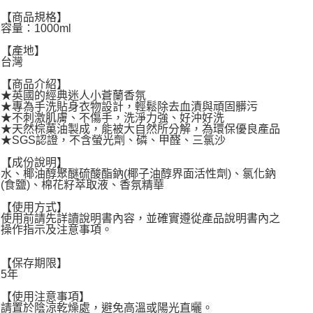
宅配
【商品規格】
每筆NT$120，滿NT$1,999(含以上)免運費
容量：1000ml
【產地】
台灣
【商品介紹】
★英國的經典迷人小蒼蘭香氛
★專為手洗貼身衣物設計，輕鬆除去血漬與頑固髒污
★不刺激肌膚、不傷手，洗淨力強、好沖好洗
★天然棕菓油製成，能被大自然所分解，為環保優良產品
★SGS認證，不含螢光劑、磷、甲醛、三氯沙
【成份說明】
水、椰油醇聚醚硫酸酯鈉(椰子油醇界面活性劑)、氯化鈉
(食鹽)、棉花籽萃取液、香氛精華
【使用方式】
使用前請先詳讀說明書內容，並確實遵從產品說明書內之
操作指示及注意事項。
【保存期限】
5年
【使用注意事項】
請置於陰涼乾燥處，避免高溫或陽光直曬。