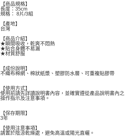
【商品規格】
長度：35cm
規格： 8片/3組
【產地】
台灣
【商品介紹】
★瞬間吸收，乾爽不悶熱
★貼合身體不易漏
★材質舒服
【成份說明】
不織布棉網、棉狀紙漿、塑膠防水層、可重複貼膠帶
【使用方式】
使用前請先詳讀說明書內容，並確實遵從產品說明書內之
操作指示及注意事項。
【保存期限】
3年
【使用注意事項】
請置於陰涼乾燥處，避免高溫或陽光直曬。