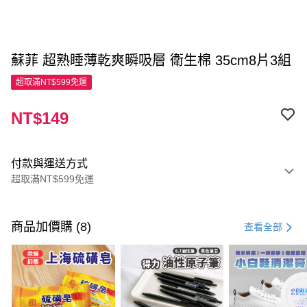
蘇菲 超熟睡薄乾爽瞬吸層 衛生棉 35cm8片3組
超取滿NT$599免運
NT$149
付款與運送方式
超取滿NT$599免運
付款方式
信用卡一次付款
商品加價購 (8)
查看全部
超商取貨付款
LINE Pay
Apple Pay