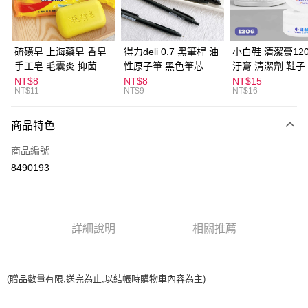
街口支付
悠遊付
硫磺皂 上海藥皂 香皂
得力deli 0.7 黑筆桿 油
小白鞋 清潔膏120
手工皂 毛囊炎 抑菌除
性原子筆 黑色筆芯
汙膏 清潔劑 鞋子
ATM付款
蟎 清潔護膚 去油去痘
S304
漬 白皮鞋 鞋油
NT$8
NT$8
NT$15
NT$11
NT$9
NT$16
寵物皮膚病 狗狗貓咪
運送方式
商品特色
全家取貨付款
每筆NT$60，滿NT$599(含以上)免運費
商品編號
8490193
付款後全家取貨
每筆NT$60，滿NT$599(含以上)免運費
7-11取貨付款
詳細說明
相關推薦
每筆NT$60，滿NT$599(含以上)免運費
付款後7-11取貨
每筆NT$60，滿NT$599(含以上)免運費
(贈品數量有限,送完為止,以結帳時購物車內容為主)
宅配