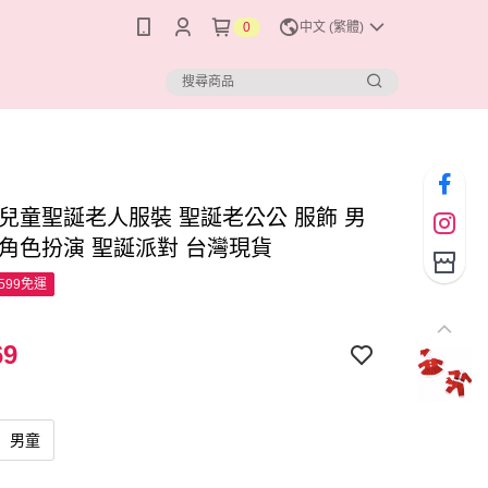
0
中文 (繁體)
 兒童聖誕老人服裝 聖誕老公公 服飾 男
童角色扮演 聖誕派對 台灣現貨
599免運
69
男童