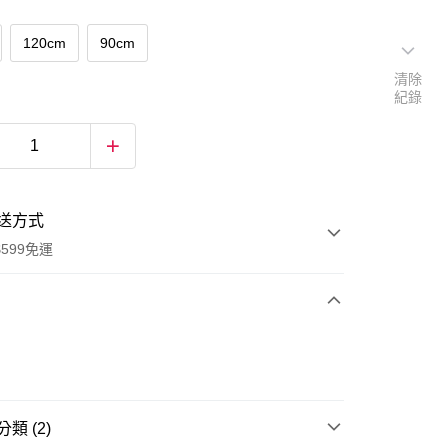
120cm
90cm
清除
紀錄
送方式
599免運
次付款
付款
類 (2)