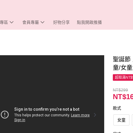
專區
會員專屬
好物分享
點我開啟推播
聖誕節
童/女
超取滿NT$
NT$299
NT$1
款式
女童