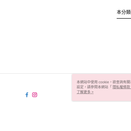
本分類
本網站中使用 cookie，欲查詢有關
設定，請參閱本網站「
隱私權條款
使用 cookie。
了解更多 >