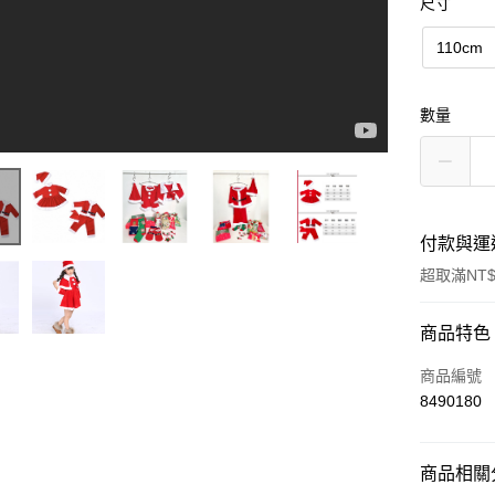
尺寸
110cm
數量
付款與運
超取滿NT$
付款方式
商品特色
信用卡一
商品編號
8490180
超商取貨
LINE Pay
商品相關分