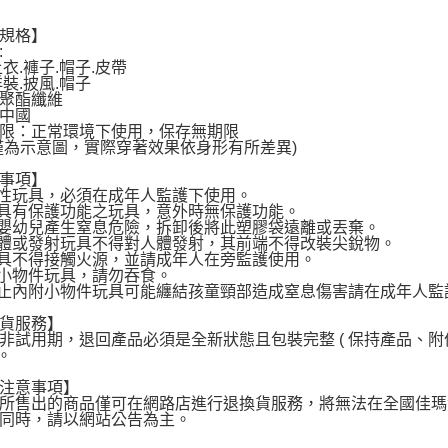
宅配
規格】
每筆NT$1
:
上衣.褲子.帽子.皮帶
洋裝.披風.帽子
聚酯纖維
中國
限：正常環境下使用，保存無期限
僅為示意圖，實際穿著效果依身形有所差異)
事項】
能性玩具，必須在成年人監護下使用。
仿具有保護功能之玩具，意外時無保護功能。
免嬰幼兒產生窒息危險，拆卸後將此塑膠袋遠離或丟棄。
射體或發射玩具不得對人體發射，其前端不得改裝尖銳物。
玩具不得接觸火源，並請成年人在旁監護使用。
含小物件玩具，請勿吞食。
防止內附小物件玩具可能纏結孩童頸部造成窒息傷害請在成年人監
貨服務】
非試用期，退回產品必須是全新狀態且包裝完整 ( 保持產品、
 。
注意事項】
所售出的商品僅可在網路店進行退換貨服務，將無法在全國佳瑪
同時，請以網站公告為主。