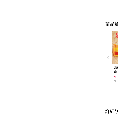
商品加
硫
香
炎
N
護
NT
物
詳細