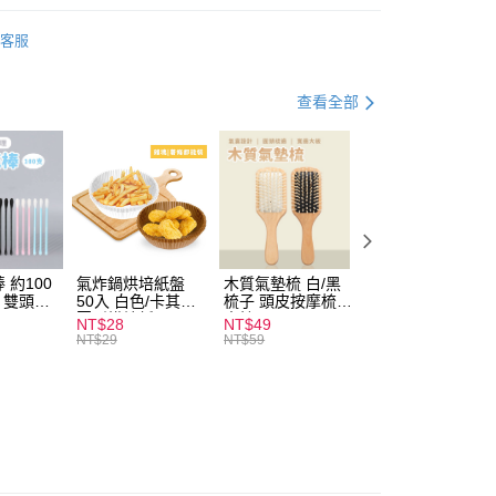
享賣
儀式感專區
客服
享賣
棉織內著
查看全部
付款
0，滿NT$599(含以上)免運費
 約100
氣炸鍋烘培紙盤
木質氣墊梳 白/黑
素面船型襪 22-
扒 雙頭棉
50入 白色/卡其色
梳子 頭皮按摩梳
27cm 基本款 黑/
家取貨
圓形烘焙紙
木梳
灰/白 短襪 船襪 
NT$28
NT$49
NT$9
0，滿NT$599(含以上)免運費
襪 黑襪
NT$29
NT$59
付款
0，滿NT$599(含以上)免運費
1取貨
0，滿NT$599(含以上)免運費