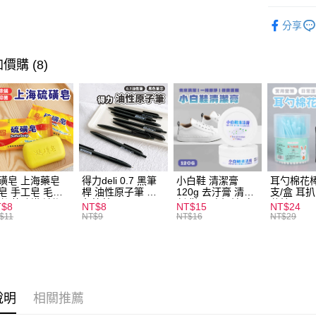
Apple Pay
｜APP獨
分享
街口支付
｜APP獨
悠遊付
價購 (8)
ATM付款
運送方式
全家取貨
每筆NT$6
磺皂 上海藥皂
得力deli 0.7 黑筆
小白鞋 清潔膏
耳勺棉花棒
皂 手工皂 毛囊
桿 油性原子筆 黑
120g 去汙膏 清潔
支/盒 耳
付款後全
 抑菌除蟎 清潔
色筆芯 S304
劑 鞋子 去汙漬 白
花棒
T$8
NT$8
NT$15
NT$24
每筆NT$6
膚 去油去痘 寵
皮鞋 鞋油
$11
NT$9
NT$16
NT$29
皮膚病 狗狗貓咪
7-11取貨
每筆NT$6
付款後7-1
說明
相關推薦
每筆NT$6