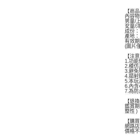
【商品
內容物
男童/
女童/
成份：
產地：
有效期
(圖片
【注意
1.功
2.模
3.避
4.拋
5.本
6.內
7.為
【退換
鑑賞期
整性 )
【購買
網路店
價格不