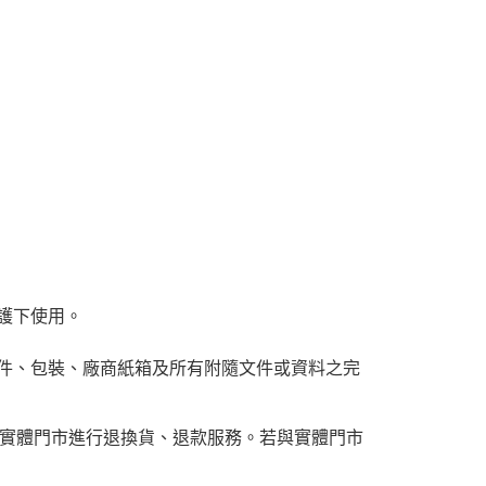
20，滿NT$1,999(含以上)免運費
護下使用。
附件、包裝、廠商紙箱及所有附隨文件或資料之完
實體門市進行退換貨、退款服務。若與實體門市