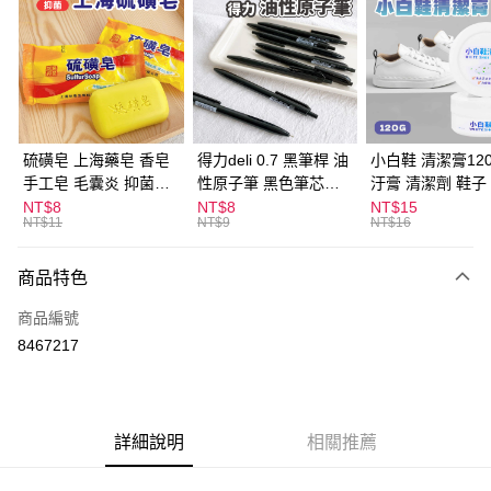
LINE Pay
Apple Pay
街口支付
悠遊付
硫磺皂 上海藥皂 香皂
得力deli 0.7 黑筆桿 油
小白鞋 清潔膏120
手工皂 毛囊炎 抑菌除
性原子筆 黑色筆芯
汙膏 清潔劑 鞋子
ATM付款
蟎 清潔護膚 去油去痘
S304
漬 白皮鞋 鞋油
NT$8
NT$8
NT$15
NT$11
NT$9
NT$16
寵物皮膚病 狗狗貓咪
運送方式
商品特色
全家取貨付款
每筆NT$60，滿NT$599(含以上)免運費
商品編號
8467217
付款後全家取貨
每筆NT$60，滿NT$599(含以上)免運費
7-11取貨付款
詳細說明
相關推薦
每筆NT$60，滿NT$599(含以上)免運費
付款後7-11取貨