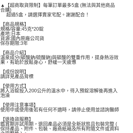
▲【超商取貨限制】每筆訂單最多5盒 (無法與其他商品
每筆NT$60，滿NT$599(含以上)免運費
合購)
超過5盒，請選擇賣家宅配。謝謝配合！
宅配
【商品規格】
每筆NT$120，滿NT$1,999(含以上)免運費
規格/容量:45克*20錠
產地:日本
貨源:國內原廠公司貨
保存期限:3年
【商品介紹】
溫泉成分(碳酸鈉/硫酸鈉)與碳酸的雙重作用，提身熱浴效
果，有助於放鬆身心，舒緩一天疲憊
【成份說明】
請詳見產品背標
【使用方式】
將入浴錠投入200公升的溫水中，待入預錠溶解後再進入
泡澡
【使用注意事項】
使用中或使用後若有任何不適時，請停止使用並諮詢醫師
【退換貨服務】
鑑賞期非試用期，退回產品必須是全新狀態且包裝完整 (
保持產品、附件、包裝、廠商紙箱及所有附隨文件或資料