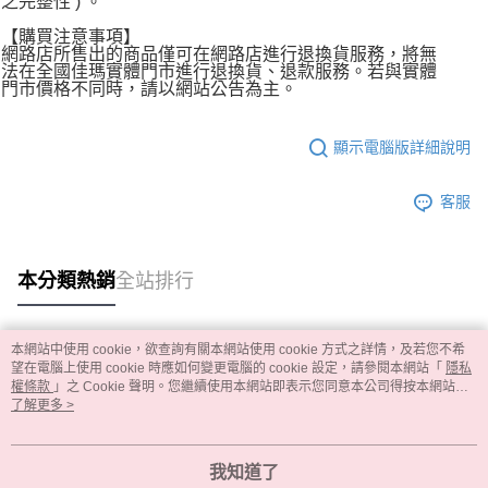
之完整性 ) 。
【購買注意事項】
網路店所售出的商品僅可在網路店進行退換貨服務，將無
法在全國佳瑪實體門市進行退換貨、退款服務。若與實體
門市價格不同時，請以網站公告為主。
顯示電腦版詳細說明
客服
本分類熱銷
全站排行
本網站中使用 cookie，欲查詢有關本網站使用 cookie 方式之詳情，及若您不希
熱門標籤
望在電腦上使用 cookie 時應如何變更電腦的 cookie 設定，請參閱本網站「
隱私
權條款
」之 Cookie 聲明。您繼續使用本網站即表示您同意本公司得按本網站使
用條款之 Cookie 聲明使用 cookie。
了解更多 >
我知道了