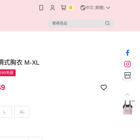
0
中文 (繁體)
式胸衣 M-XL
599免運
49
L
XL