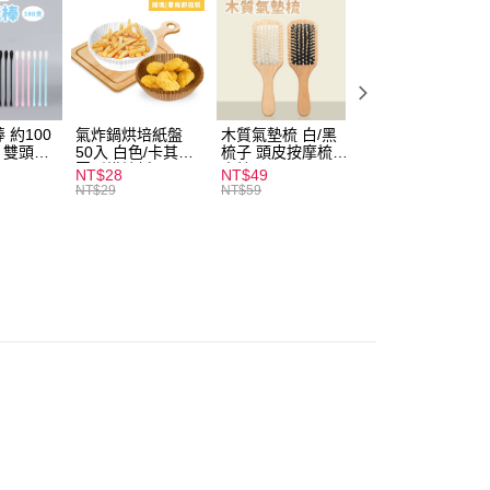
付款
0，滿NT$599(含以上)免運費
 約100
氣炸鍋烘培紙盤
木質氣墊梳 白/黑
素面船型襪 22-
扒 雙頭棉
50入 白色/卡其色
梳子 頭皮按摩梳
27cm 基本款 黑/
家取貨
圓形烘焙紙
木梳
灰/白 短襪 船襪 
NT$28
NT$49
NT$9
0，滿NT$599(含以上)免運費
襪 黑襪
NT$29
NT$59
付款
0，滿NT$599(含以上)免運費
1取貨
0，滿NT$599(含以上)免運費
20，滿NT$1,999(含以上)免運費