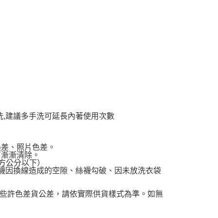
洗,建議多手洗可延長內著使用次數
誤差、照片色差。
可漸漸清除。
平方公分以下）
棉襪因換線造成的空隙、絲襪勾破、因未放洗衣袋
些許色差貨公差，請依實際供貨樣式為準。如無