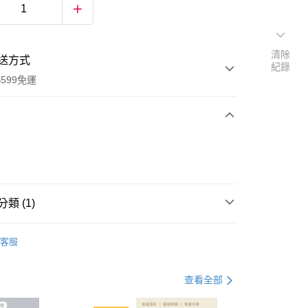
清除
送方式
紀錄
599免運
次付款
付款
類 (1)
女性內衣
客服
查看全部