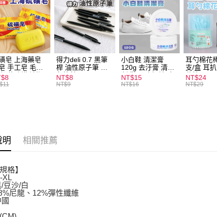
運送方式
全家取貨
每筆NT$6
磺皂 上海藥皂
得力deli 0.7 黑筆
小白鞋 清潔膏
耳勺棉花棒
皂 手工皂 毛囊
桿 油性原子筆 黑
120g 去汙膏 清潔
支/盒 耳
付款後全
 抑菌除蟎 清潔
色筆芯 S304
劑 鞋子 去汙漬 白
花棒
T$8
NT$8
NT$15
NT$24
每筆NT$6
膚 去油去痘 寵
皮鞋 鞋油
$11
NT$9
NT$16
NT$29
皮膚病 狗狗貓咪
7-11取貨
每筆NT$6
付款後7-1
說明
相關推薦
每筆NT$6
宅配
規格】
每筆NT$1
-XL
/豆沙/白
88%尼龍、12%彈性纖維
中國
CM)