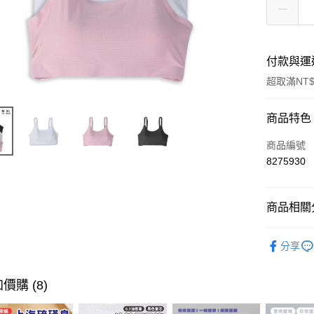
付款與運
超取滿NT$
付款方式
商品特色
信用卡一
商品編號
8275930
超商取貨
LINE Pay
商品相關分
Apple Pay
衣著/襪子
分享
街口支付
悠遊付
價購 (8)
ATM付款