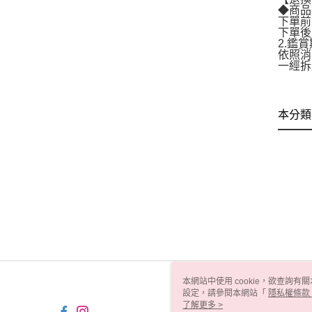
◆商品
下單前
下單後
2.鑑
依照消
一經拆
本分類
本網站中使用 cookie，欲查詢有關
設定，請參閱本網站「
隱私權條款
使用 cookie。
了解更多 >