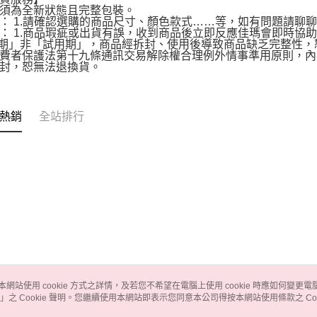
須為全新狀態且完整包裝。
： 1.請確認選購的商品尺寸、顏色款式……等，如有問題請聊
： 1.商品瑕疵或出貨有誤，收到商品後立即反應佳瑪會即時協
賞期」非「試用期」，商品經拆封、使用後導致商品缺乏完整性
費者保護法第十九條通訊交易解除權合理例外情事準用原則，內
封，恕無法退換貨。
熱銷
全站排行
本網站使用 cookie 方式之詳情，及若您不希望在電腦上使用 cookie 時應如何變更電腦的
」之 Cookie 聲明。您繼續使用本網站即表示您同意本公司得按本網站使用條款之 Coo
關於我們
客服資訊