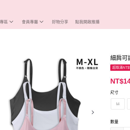
專區
會員專屬
好物分享
點我開啟推播
細肩可調
超取滿NT$
NT$1
尺寸
M
數量