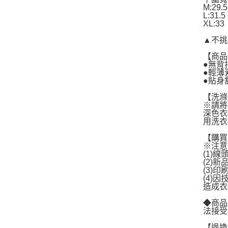
M:29.5
L:31.5
XL:33
▲不挑
【商品
●無背
●輕薄
●貼身
【洗滌
※請將
深色衣
用洗衣
【購買
※注意
(1)
(2)
(3)
(4)
造成衣
◆商品
法接受
【退換