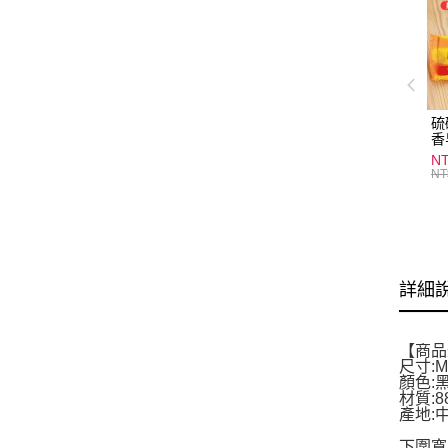
硫
香
炎
N
護
NT
物
詳細
【商品
尺寸:M
顏色:黑
材質:
產地:
下圍寬(