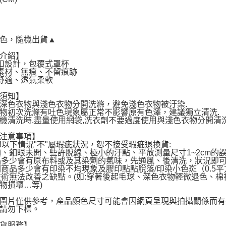
色，隨機出貨▲
介紹】
扣設計，包覆式罩杯
素材、無痕、不留痕跡
舒適、透氣柔軟
須知】
深色衣物與淺色衣物分開洗滌，避免淺色衣物被汙染.
物初次洗滌有吐色現象屬正常不影響原有色澤，建議獨立清洗.
機清洗時,盡量使用網袋,洗衣劑不要過度使用與淺色衣物分開清
注意事項】
!以下情況"不"屬瑕疵狀況，恕不接受瑕疵退換貨:
線頭、釦眼未開、些許脫線、極小的汙點、平放測量尺寸1~2cm的
新品多少會有原布料或及其染劑的氣味，先通風、後清洗，狀況即
印刷商品多少會有印染不均現象及膠印點點脫落/印染小色斑（0.5
因技術無法改善之缺點。(如:穿著後起毛球、深色衣物輕微退色、
物損壞…等)
圖片僅供參考，產品顏色尺寸可能會因網頁呈現與拍攝關係而有
請勿下標。
貨服務】