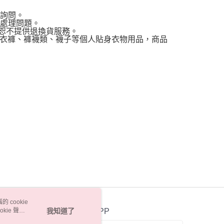
聊詢問。
助處理問題。
，恕不提供退換貨服務。
衣褲、褲襪類、襪子等個人貼身衣物用品，商品
 cookie
kie 聲明
我知道了
官方APP