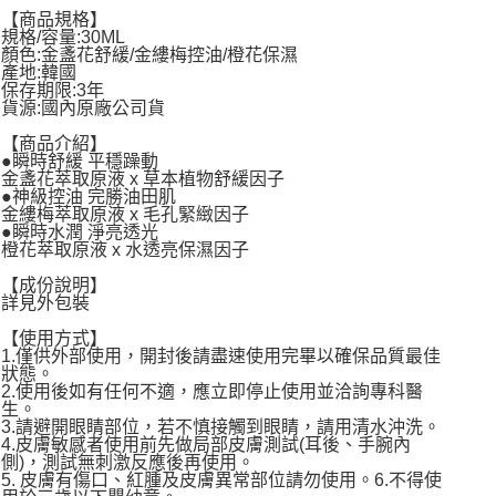
【商品規格】
每筆NT$60，滿NT$599(含以上)免運費
規格/容量:30ML
顏色:金盞花舒緩/金縷梅控油/橙花保濕
宅配
產地:韓國
保存期限:3年
每筆NT$120，滿NT$1,999(含以上)免運費
貨源:國內原廠公司貨
【商品介紹】
●瞬時舒緩 平穩躁動
金盞花萃取原液 x 草本植物舒緩因子
●神級控油 完勝油田肌
金縷梅萃取原液 x 毛孔緊緻因子
●瞬時水潤 淨亮透光
橙花萃取原液 x 水透亮保濕因子
【成份說明】
詳見外包裝
【使用方式】
1.僅供外部使用，開封後請盡速使用完畢以確保品質最佳
狀態。
2.使用後如有任何不適，應立即停止使用並洽詢專科醫
生。
3.請避開眼睛部位，若不慎接觸到眼睛，請用清水沖洗。
4.皮膚敏感者使用前先做局部皮膚測試(耳後、手腕內
側)，測試無刺激反應後再使用。
5. 皮膚有傷口、紅腫及皮膚異常部位請勿使用。6.不得使