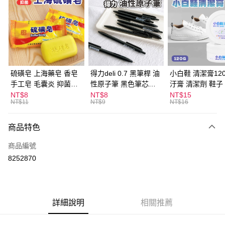
LINE Pay
Apple Pay
街口支付
悠遊付
硫磺皂 上海藥皂 香皂
得力deli 0.7 黑筆桿 油
小白鞋 清潔膏120
手工皂 毛囊炎 抑菌除
性原子筆 黑色筆芯
汙膏 清潔劑 鞋子
ATM付款
蟎 清潔護膚 去油去痘
S304
漬 白皮鞋 鞋油
NT$8
NT$8
NT$15
NT$11
NT$9
NT$16
寵物皮膚病 狗狗貓咪
運送方式
商品特色
全家取貨付款
每筆NT$60，滿NT$599(含以上)免運費
商品編號
8252870
付款後全家取貨
每筆NT$60，滿NT$599(含以上)免運費
7-11取貨付款
詳細說明
相關推薦
每筆NT$60，滿NT$599(含以上)免運費
付款後7-11取貨