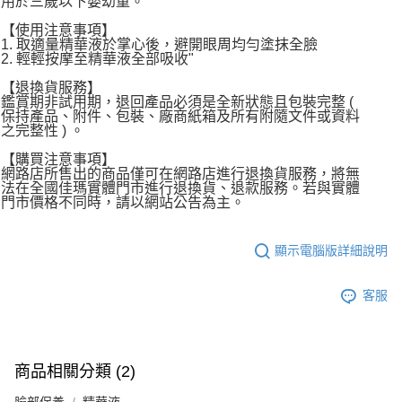
用於三歲以下嬰幼童。
【使用注意事項】
1. 取適量精華液於掌心後，避開眼周均勻塗抹全臉
2. 輕輕按摩至精華液全部吸收"
【退換貨服務】
鑑賞期非試用期，退回產品必須是全新狀態且包裝完整 (
保持產品、附件、包裝、廠商紙箱及所有附隨文件或資料
之完整性 ) 。
【購買注意事項】
網路店所售出的商品僅可在網路店進行退換貨服務，將無
法在全國佳瑪實體門市進行退換貨、退款服務。若與實體
門市價格不同時，請以網站公告為主。
顯示電腦版詳細說明
客服
商品相關分類 (2)
臉部保養
精華液