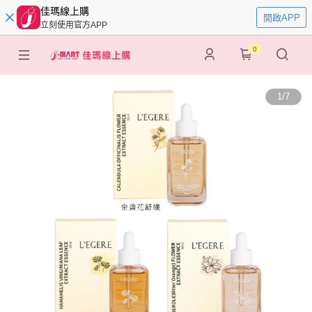
佳瑪線上購
開啟APP
立刻使用官方APP
0
1
/
7