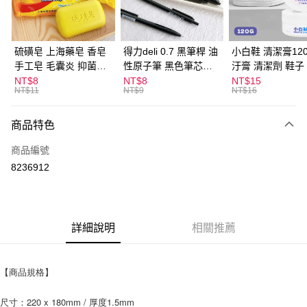
街口支付
悠遊付
硫磺皂 上海藥皂 香皂
得力deli 0.7 黑筆桿 油
小白鞋 清潔膏120
手工皂 毛囊炎 抑菌除
性原子筆 黑色筆芯
汙膏 清潔劑 鞋子
ATM付款
蟎 清潔護膚 去油去痘
S304
漬 白皮鞋 鞋油
NT$8
NT$8
NT$15
NT$11
NT$9
NT$16
寵物皮膚病 狗狗貓咪
運送方式
商品特色
全家取貨付款
每筆NT$60，滿NT$599(含以上)免運費
商品編號
8236912
付款後全家取貨
每筆NT$60，滿NT$599(含以上)免運費
7-11取貨付款
詳細說明
相關推薦
每筆NT$60，滿NT$599(含以上)免運費
付款後7-11取貨
【商品規格】
每筆NT$60，滿NT$599(含以上)免運費
尺寸：220 x 180mm / 厚度1.5mm
宅配