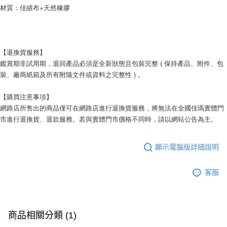
材質：佳績布+天然橡膠
每筆NT$120，滿NT$1,999(含以上)免運費
【退換貨服務】
鑑賞期非試用期，退回產品必須是全新狀態且包裝完整 ( 保持產品、附件、包
裝、廠商紙箱及所有附隨文件或資料之完整性 ) 。
【購買注意事項】
網路店所售出的商品僅可在網路店進行退換貨服務，將無法在全國佳瑪實體門
市進行退換貨、退款服務。若與實體門市價格不同時，請以網站公告為主。
顯示電腦版詳細說明
客服
商品相關分類 (1)