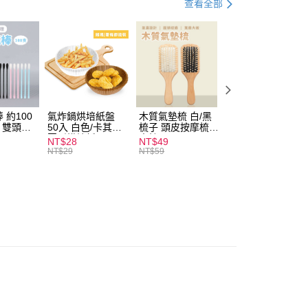
查看全部
付款
0，滿NT$599(含以上)免運費
 約100
氣炸鍋烘培紙盤
木質氣墊梳 白/黑
素面船型襪 22-
扒 雙頭棉
50入 白色/卡其色
梳子 頭皮按摩梳
27cm 基本款 黑/
家取貨
圓形烘焙紙
木梳
灰/白 短襪 船襪 
NT$28
NT$49
NT$9
0，滿NT$599(含以上)免運費
襪 黑襪
NT$29
NT$59
付款
0，滿NT$599(含以上)免運費
1取貨
0，滿NT$599(含以上)免運費
20，滿NT$1,999(含以上)免運費