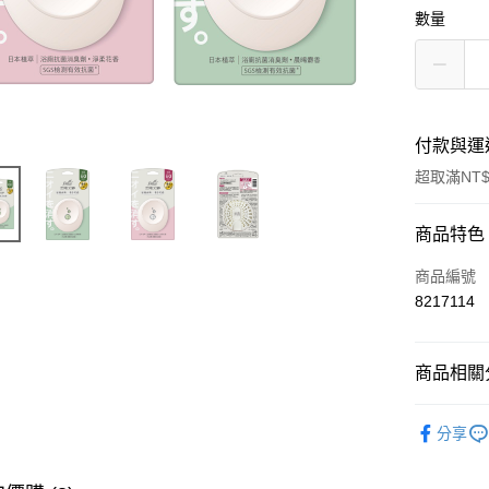
數量
付款與運
超取滿NT$
付款方式
商品特色
信用卡一
商品編號
8217114
超商取貨
LINE Pay
商品相關分
Apple Pay
居家生活
分享
街口支付
悠遊付