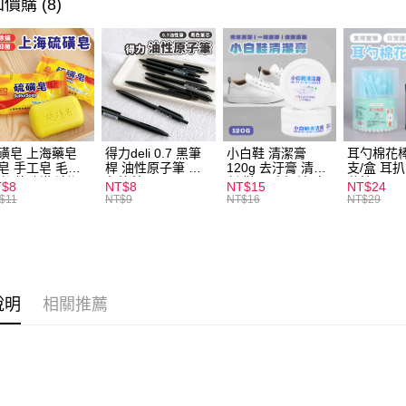
價購 (8)
ATM付款
運送方式
全家取貨
每筆NT$6
磺皂 上海藥皂
得力deli 0.7 黑筆
小白鞋 清潔膏
耳勺棉花棒
皂 手工皂 毛囊
桿 油性原子筆 黑
120g 去汙膏 清潔
支/盒 耳
付款後全
 抑菌除蟎 清潔
色筆芯 S304
劑 鞋子 去汙漬 白
花棒
T$8
NT$8
NT$15
NT$24
每筆NT$6
膚 去油去痘 寵
皮鞋 鞋油
$11
NT$9
NT$16
NT$29
皮膚病 狗狗貓咪
7-11取貨
每筆NT$6
付款後7-1
說明
相關推薦
每筆NT$6
宅配
每筆NT$1