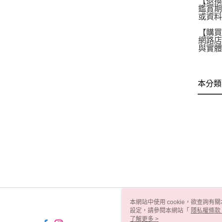
【退
鑑賞期
或資料
【購
網路
與實
本分類
本網站中使用 cookie，欲查詢有關
設定，請參閱本網站「
隱私權條款
使用 cookie。
了解更多 >