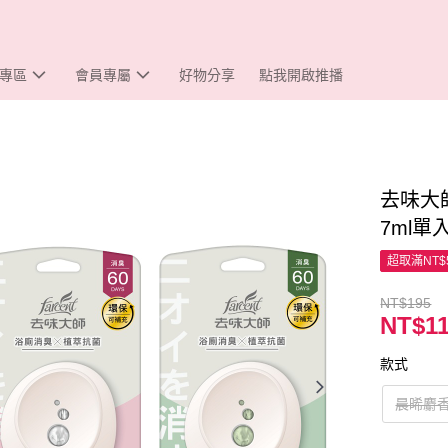
專區
會員專屬
好物分享
點我開啟推播
去味大
7ml單
超取滿NT$
NT$195
NT$1
款式
晨晞麝