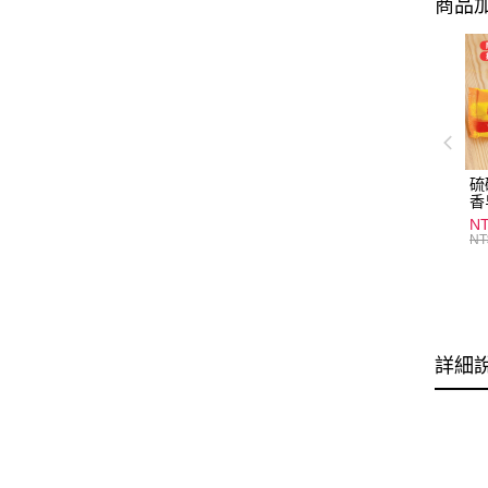
商品加
硫
香
炎
N
護
NT
物
詳細