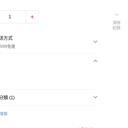
清除
紀錄
送方式
599免運
次付款
付款
類 (1)
香氛系列商品
客服