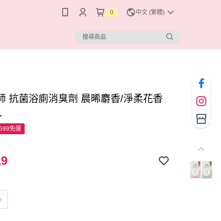
0
中文 (繁體)
師 抗菌浴廁消臭劑 晨晞麝香/淨柔花香
入
599免運
19
香