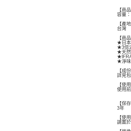
【商
容量：
【產
台灣
【商
★日
★3倍
★天然
★IF
★淨味
【成
詳見
【使
使用
【保
3年
【使
請置