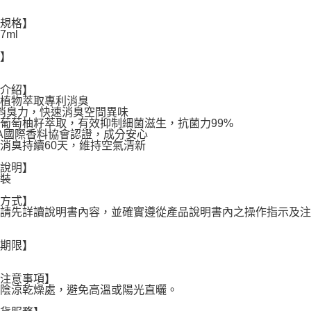
品規格】
7ml
地】
品介紹】
本植物萃取專利消臭
消臭力，快速消臭空間異味
葡萄柚籽萃取，有效抑制細菌滋生，抗菌力99%
RA國際香料協會認證，成分安心
消臭持續60天，維持空氣清新
份說明】
包裝
用方式】
前請先詳讀說明書內容，並確實遵從產品說明書內之操作指示及
存期限】
用注意事項】
於陰涼乾燥處，避免高溫或陽光直曬。