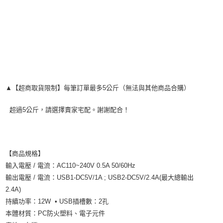
每筆NT$120，滿NT$1,999(含以上)免運費
▲【超商取貨限制】每筆訂單最多5公斤（無法與其他商品合購）
超過5公斤，請選擇賣家宅配。謝謝配合！
【商品規格】
輸入電壓 / 電流：AC110~240V 0.5A 50/60Hz
輸出電壓 / 電流：USB1-DC5V/1A ; USB2-DC5V/2.4A(最大總輸出
2.4A)
持續功率：12W • USB插槽數：2孔
本體材質：PC防火塑料、電子元件