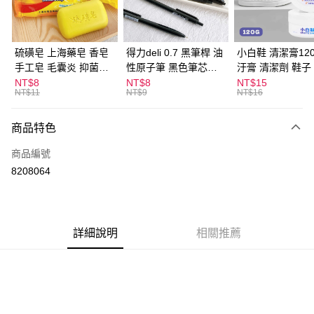
街口支付
悠遊付
硫磺皂 上海藥皂 香皂
得力deli 0.7 黑筆桿 油
小白鞋 清潔膏120
手工皂 毛囊炎 抑菌除
性原子筆 黑色筆芯
汙膏 清潔劑 鞋子
ATM付款
蟎 清潔護膚 去油去痘
S304
漬 白皮鞋 鞋油
NT$8
NT$8
NT$15
NT$11
NT$9
NT$16
寵物皮膚病 狗狗貓咪
運送方式
商品特色
全家取貨付款
每筆NT$60，滿NT$599(含以上)免運費
商品編號
8208064
付款後全家取貨
每筆NT$60，滿NT$599(含以上)免運費
7-11取貨付款
詳細說明
相關推薦
每筆NT$60，滿NT$599(含以上)免運費
付款後7-11取貨
每筆NT$60，滿NT$599(含以上)免運費
宅配