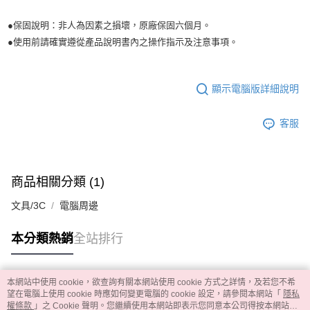
●保固說明：非人為因素之損壞，原廠保固六個月。
●使用前請確實遵從產品說明書內之操作指示及注意事項。
顯示電腦版詳細說明
客服
商品相關分類 (1)
文具/3C
電腦周邊
本分類熱銷
全站排行
本網站中使用 cookie，欲查詢有關本網站使用 cookie 方式之詳情，及若您不希
熱門標籤
望在電腦上使用 cookie 時應如何變更電腦的 cookie 設定，請參閱本網站「
隱私
權條款
」之 Cookie 聲明。您繼續使用本網站即表示您同意本公司得按本網站使