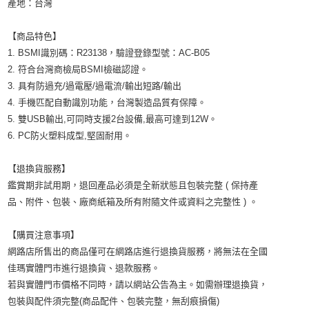
產地：台灣
【商品特色】
1. BSMI識別碼：R23138，驗證登錄型號：AC-B05
2. 符合台灣商檢局BSMI檢磁認證。
3. 具有防過充/過電壓/過電流/輸出短路/輸出
4. 手機匹配自動識別功能，台灣製造品質有保障。
5. 雙USB輸出,可同時支援2台設備,最高可達到12W。
6. PC防火塑料成型,堅固耐用。
【退換貨服務】
鑑賞期非試用期，退回產品必須是全新狀態且包裝完整 ( 保持產
品、附件、包裝、廠商紙箱及所有附隨文件或資料之完整性 ) 。
【購買注意事項】
網路店所售出的商品僅可在網路店進行退換貨服務，將無法在全國
佳瑪實體門市進行退換貨、退款服務。
若與實體門市價格不同時，請以網站公告為主。如需辦理退換貨，
包裝與配件須完整(商品配件、包裝完整，無刮痕損傷)